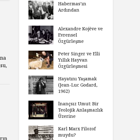
laştırıldı?
Habermas’ın
Çoc
Ardından
ndırma
Ce
ımızı
İht
amak
Alexandre Kojève ve
So
Evrensel
ycilik
Özgürleşme
Mc
an Analitik
Ru
nin Doğuşu
Peter Singer ve Elli
Fe
una
Yıllık Hayvan
su,
süz
Özgürleşmesi
Ko
ler Geceleri
Dü
dığında Ne
Hayatını Yaşamak
Uy
sınız?
(Jean-Luc Godard,
Ya
1962)
rt Okulu Bir
Fr
r Modern
İnançsız Umut: Bir
As
larda
Teolojik Anlaşmazlık
To
ümün Nasıl
Üzerine
Ta
ni İnceliyor
İşl
Karl Marx Filozof
se Bir
muydu?
Hiç
rın