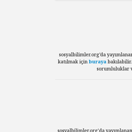
sosyalbilimler.org’da yayımlana
katılmak için
buraya
bakılabilir
sorumluluklar v
sosyalbilimler.org'da yayımlanan