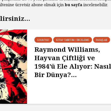
Diktatö
bültenine ücretsiz abone olmak için
bu sayfa
incelenebilir.
Yaşland
Piyasa Odaklı Bir
İstemem
Dünyada Felsefenin
irsiniz...
Değeri
George 
Albert 
Hakikat
EDEBIYAT
KITAP TANITIM / İNCELEME
PASAJLAR
Kral Ch
Kendini
Raymond Williams,
Çıkaran
Hayvan Çiftliği ve
1984’ü Ele Alıyor: Nası
Bir Dünya?...