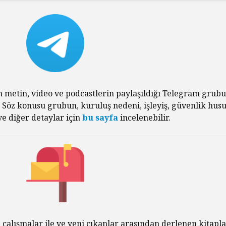
Habermas’ın
Çocuksu
Ardından
Cezala
İhtiyac
Alexandre Kojève ve
Sorgul
Evrensel
Özgürleşme
McCarth
Ruhund
Peter Singer ve Elli
Felsefe
n metin, video ve podcastlerin paylaşıldığı Telegram grub
Yıllık Hayvan
. Söz konusu grubun, kuruluş nedeni, işleyiş, güvenlik husu
Özgürleşmesi
Kontrol
e diğer detaylar için
bu sayfa
incelenebilir.
Düşünce
Hayatını Yaşamak
Uyutma
(Jean-Luc Godard,
Yapmalı
1962)
Frankfu
İnançsız Umut: Bir
Asırdı
Teolojik Anlaşmazlık
Toplum
Üzerine
Tahakk
İşlediği
Karl Marx Filozof
muydu?
Hiç Kim
 çalışmalar ile ve yeni çıkanlar arasından derlenen kitapla