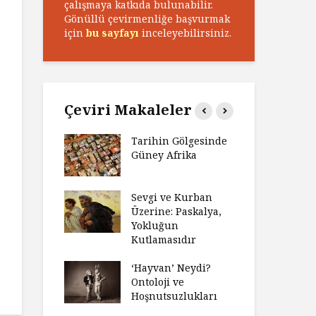
çalışmaya katkıda bulunabilir.
Gönüllü çevirmenliğe başvurmak
için
bu sayfayı
inceleyebilirsiniz.
Çeviri Makaleler
n Zaferi,
Tarihin Gölgesinde
Ham
in
Güney Afrika
Ga
yeti
Ma
ız Bir Hikâye
Sevgi ve Kurban
Hay
Anlatıya
Üzerine: Paskalya,
Değ
 Düşünme
Yokluğun
Da
den Engel
Kutlamasıdır
Si
?
Ol
‘Hayvan’ Neydi?
e ve Düşüş:
Ontoloji ve
Ge
ite Eğitimi
Hoşnutsuzlukları
Üni
Nas