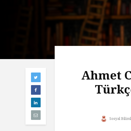
Ahmet C
Türkç
Sosyal Biliml