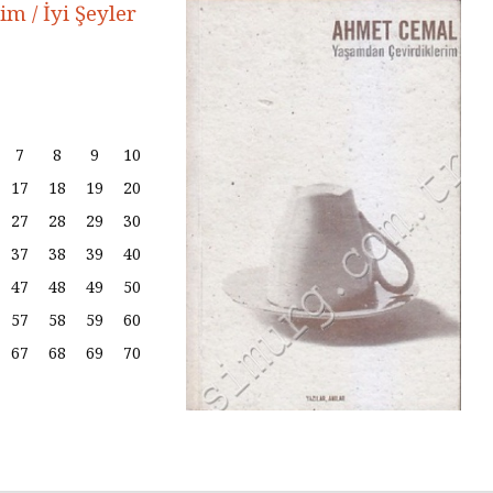
m / İyi Şeyler
7
8
9
10
17
18
19
20
Tarihin Gölgesinde
Hamas’ı
27
28
29
30
Güney Afrika
Gazze’n
37
38
39
40
Mağlubi
47
48
49
50
Sevgi ve Kurban
Hayatın
57
58
59
60
Üzerine: Paskalya,
Değil: 
Yokluğun
Dayalı
67
68
69
70
Kutlamasıdır
Size Ne
Oluyor
‘Hayvan’ Neydi?
Ontoloji ve
Gerilem
Hoşnutsuzlukları
Ünivers
Nasıl