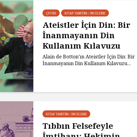
ÇEVIRI
KITAP TANITIM / İNCELEME
Ateistler İçin Din: Bir
İnanmayanın Din
Kullanım Kılavuzu
Alain de Botton’ın Ateistler İçin Din: Bir
İnanmayanın Din Kullanım Kılavuzu...
KITAP TANITIM / İNCELEME
Tıbbın Felsefeyle
İmtihanı: Hekimin