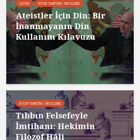
ÇEVIRI
KITAP TANITIM / İNCELEME
Ateistler İçin Din: Bir
İnanmayanın Din
Kullanım Kılavuzu
KITAP TANITIM / İNCELEME
Tıbbın Felsefeyle
İmtihanı: Hekimin
Filozof Hâli