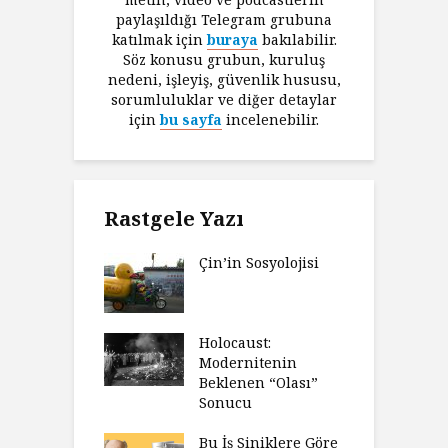
paylaşıldığı Telegram grubuna
katılmak için
buraya
bakılabilir.
Söz konusu grubun, kuruluş
nedeni, işleyiş, güvenlik hususu,
sorumluluklar ve diğer detaylar
için
bu sayfa
incelenebilir.
Rastgele Yazı
Çin’in Sosyolojisi
Holocaust:
Modernitenin
Beklenen “Olası”
Sonucu
Bu İş Siniklere Göre