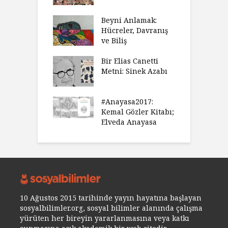
Beyni Anlamak:
Hücreler, Davranış
ve Biliş
Bir Elias Canetti
Metni: Sinek Azabı
#Anayasa2017:
Kemal Gözler Kitabı;
Elveda Anayasa
10 Ağustos 2015 tarihinde yayın hayatına başlayan
sosyalbilimler.org, sosyal bilimler alanında çalışma
yürüten her bireyin yararlanmasına veya katkı