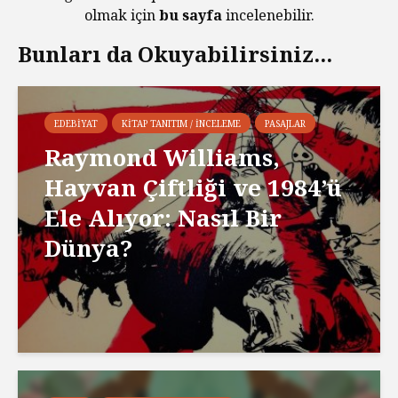
olmak için
bu sayfa
incelenebilir.
Bunları da Okuyabilirsiniz...
EDEBIYAT
KITAP TANITIM / İNCELEME
PASAJLAR
Raymond Williams,
Hayvan Çiftliği ve 1984’ü
Ele Alıyor: Nasıl Bir
Dünya?