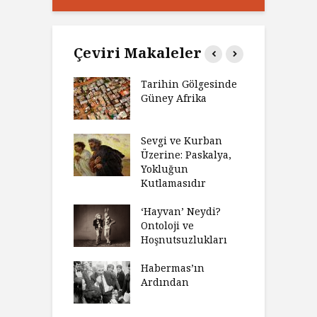
Çeviri Makaleler
’ın Zaferi,
Tarihin Gölgesinde
H
’nin
Güney Afrika
G
biyeti
M
ınız Bir Hikâye
Sevgi ve Kurban
H
 Anlatıya
Üzerine: Paskalya,
D
lı Düşünme
Yokluğun
D
Neden Engel
Kutlamasıdır
S
r?
O
‘Hayvan’ Neydi?
eme ve Düşüş:
Ontoloji ve
G
rsite Eğitimi
Hoşnutsuzlukları
Ü
N
sulaştırıldı?
Habermas’ın
Ç
Ardından
andırma
C
acımızı
İ