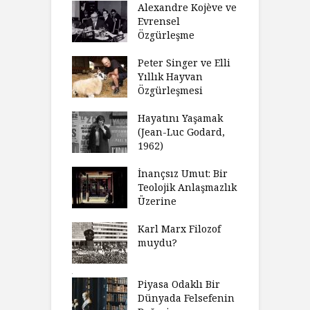
ulamak
Alexandre Kojève ve
S
Evrensel
thycilik
Özgürleşme
M
dan Analitik
R
fenin Doğuşu
Peter Singer ve Elli
F
Yıllık Hayvan
olsüz
Özgürleşmesi
K
celer Geceleri
D
madığında Ne
Hayatını Yaşamak
U
lısınız?
(Jean-Luc Godard,
Y
1962)
furt Okulu Bir
F
ır Modern
İnançsız Umut: Bir
A
mlarda
Teolojik Anlaşmazlık
T
kkümün Nasıl
Üzerine
T
ğini İnceliyor
İ
Karl Marx Filozof
imse Bir
muydu?
H
törün
D
ndığını Görmek
Y
emeli
Piyasa Odaklı Bir
İ
Dünyada Felsefenin