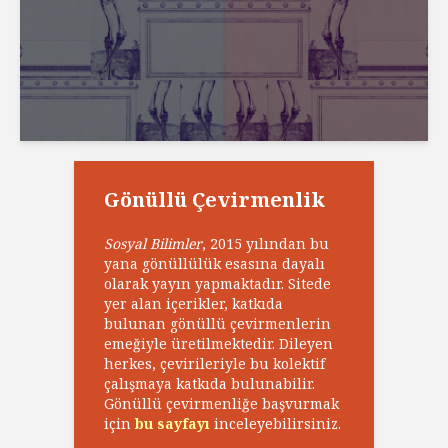
Gönüllü Çevirmenlik
Sosyal Bilimler
, 2015 yılından bu
yana gönüllülük esasına dayalı
olarak yayın yapmaktadır. Sitede
yer alan içerikler, katkıda
bulunan gönüllü çevirmenlerin
emeğiyle üretilmektedir. Dileyen
herkes, çevirileriyle bu kolektif
çalışmaya katkıda bulunabilir.
Gönüllü çevirmenliğe başvurmak
için
bu sayfayı
inceleyebilirsiniz.