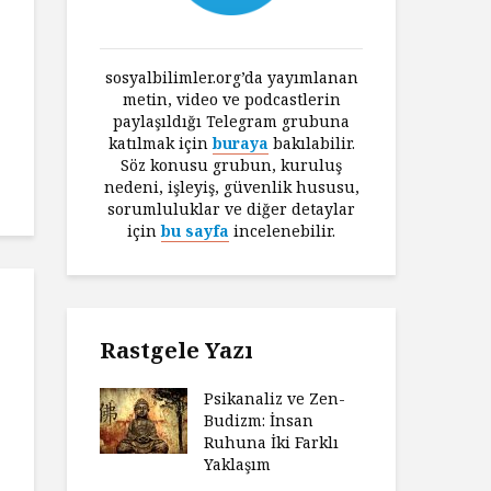
l
sosyalbilimler.org’da yayımlanan
metin, video ve podcastlerin
paylaşıldığı Telegram grubuna
katılmak için
buraya
bakılabilir.
Söz konusu grubun, kuruluş
nedeni, işleyiş, güvenlik hususu,
sorumluluklar ve diğer detaylar
için
bu sayfa
incelenebilir.
Rastgele Yazı
Psikanaliz ve Zen-
Budizm: İnsan
Ruhuna İki Farklı
Yaklaşım