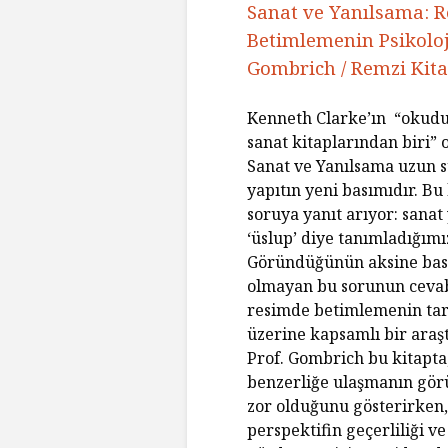
Sanat ve Yanılsama:
R
Betimlemenin Psikoloj
Gombrich /
Remzi Kita
Kenneth Clarke’ın “okudu
sanat kitaplarından biri” 
Sanat ve Yanılsama uzun s
yapıtın yeni basımıdır. Bu 
soruya yanıt arıyor: sanat
‘üslup’ diye tanımladığımız
Göründüğünün aksine basit
olmayan bu sorunun ceva
resimde betimlemenin tari
üzerine kapsamlı bir araş
Prof. Gombrich bu kitapt
benzerliğe ulaşmanın gö
zor olduğunu gösterirken, 
perspektifin geçerliliği v