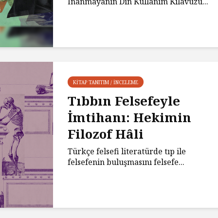
İnanmayanın Din Kullanım Kılavuzu...
KITAP TANITIM / İNCELEME
Tıbbın Felsefeyle
İmtihanı: Hekimin
Filozof Hâli
Türkçe felsefi literatürde tıp ile
felsefenin buluşmasını felsefe...