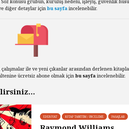
. Söz konusu grubun, kuruluş nedeni, işleyiş, güvenlik husu
Diktatö
Yaşland
e diğer detaylar için
bu sayfa
incelenebilir.
Piyasa Odaklı Bir
İstemem
Dünyada Felsefenin
Değeri
George 
Albert 
Hakikat
Kral Ch
Kendini
Çıkaran
 çalışmalar ile ve yeni çıkanlar arasından derlenen kitapla
bültenine ücretsiz abone olmak için
bu sayfa
incelenebilir.
irsiniz...
EDEBIYAT
KITAP TANITIM / İNCELEME
PASAJLAR
Raymond Williams,