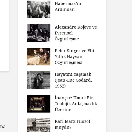
laştırıldı?
Habermas’ın
Çoc
Ardından
ndırma
Ce
ımızı
İht
amak
Alexandre Kojève ve
So
Evrensel
ycilik
Özgürleşme
Mc
an Analitik
Ru
nin Doğuşu
Peter Singer ve Elli
Fe
Yıllık Hayvan
süz
Özgürleşmesi
Ko
ler Geceleri
Dü
dığında Ne
Hayatını Yaşamak
Uy
sınız?
(Jean-Luc Godard,
Ya
1962)
rt Okulu Bir
Fr
r Modern
İnançsız Umut: Bir
As
larda
Teolojik Anlaşmazlık
To
ümün Nasıl
Üzerine
Ta
ni İnceliyor
İşl
Karl Marx Filozof
una
se Bir
muydu?
Hiç