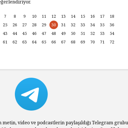
ğerlendiriyor.
Habermas’ın
Çocuksu
Ardından
Cezala
7
8
9
10
11
12
13
14
15
16
17
18
İhtiyac
25
26
27
28
29
30
31
32
33
34
35
36
Alexandre Kojève ve
Sorgul
Evrensel
43
44
45
46
47
48
49
50
51
52
53
54
Özgürleşme
McCarth
61
62
63
64
65
66
67
68
69
70
71
72
Ruhund
Peter Singer ve Elli
Felsefe
Yıllık Hayvan
Özgürleşmesi
Kontrol
Düşünce
Hayatını Yaşamak
Uyutma
(Jean-Luc Godard,
Yapmalı
1962)
Frankfu
İnançsız Umut: Bir
Asırdı
Teolojik Anlaşmazlık
Toplum
Üzerine
Tahakk
İşlediği
Karl Marx Filozof
n metin, video ve podcastlerin paylaşıldığı Telegram grub
muydu?
Hiç Kim