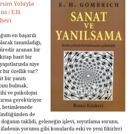
esim Yoluyla
isi /
E.H.
bevi
ğum en başarılı
olarak tanımladığı,
üredir aranan bir
kitap basit bir
Tarihin Gölgesinde
Hamas’ı
 yapıtlarında niye
Güney Afrika
Gazze’n
 bir özellik var?
Mağlubi
 bir yanıtı
Sevgi ve Kurban
Hayatın
bını bulmak,
Üzerine: Paskalya,
Değil: 
hi ve psikolojisi
Yokluğun
Dayalı
tırma gerektiriyor.
Kutlamasıdır
Size Ne
a, betimlemede
Oluyor
‘Hayvan’ Neydi?
ründüğünden de
Ontoloji ve
Gerilem
doğanın taklidi, geleneğin işlevi, soyutlama sorunu,
Hoşnutsuzlukları
Ünivers
e ifadenin yorumu gibi konularda eski ve yeni fikirleri
Nasıl