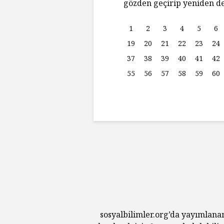
gözden geçirip yeniden de
1
2
3
4
5
6
19
20
21
22
23
24
37
38
39
40
41
42
55
56
57
58
59
60
sosyalbilimler.org’da yayımlana