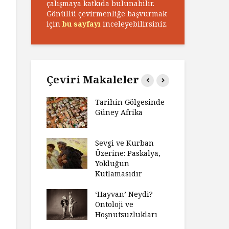
çalışmaya katkıda bulunabilir.
Gönüllü çevirmenliğe başvurmak
için
bu sayfayı
inceleyebilirsiniz.
Çeviri Makaleler
n Zaferi,
Tarihin Gölgesinde
Ham
in
Güney Afrika
Ga
yeti
Ma
ız Bir Hikâye
Sevgi ve Kurban
Hay
Anlatıya
Üzerine: Paskalya,
Değ
 Düşünme
Yokluğun
Da
den Engel
Kutlamasıdır
Si
?
Ol
‘Hayvan’ Neydi?
e ve Düşüş:
Ontoloji ve
Ge
ite Eğitimi
Hoşnutsuzlukları
Üni
Nas