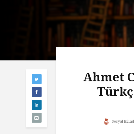
Ahmet C
Türkç
Sosyal Biliml