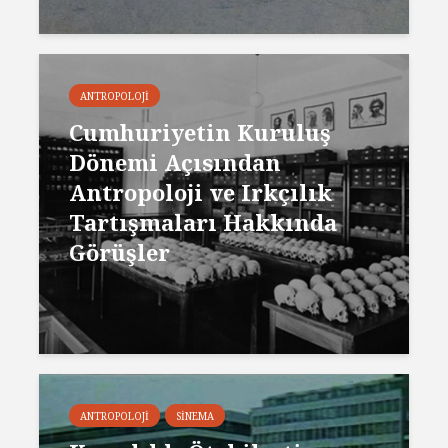
ANTROPOLOJI
Cumhuriyetin Kuruluş
Dönemi Açısından
Antropoloji ve Irkçılık
Tartışmaları Hakkında
Görüşler
ANTROPOLOJI
SINEMA