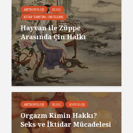
ANTROPOLOJI
BLOG
KITAP TANITIM / İNCELEME
Hayvan ile Züppe
Arasında Çin Halkı
ANTROPOLOJI
BLOG
SOSYOLOJI
Orgazm Kimin Hakkı?
Seks ve İktidar Mücadelesi