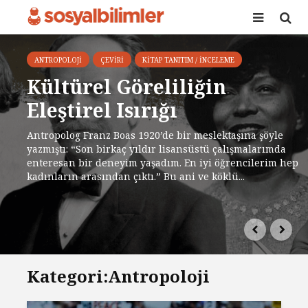
ANTROPOLOJI
ÇEVIRI
KITAP TANITIM / İNCELEME
Kültürel Göreliliğin
Eleştirel Isırığı
Antropolog Franz Boas 1920’de bir meslektaşına şöyle
yazmıştı: “Son birkaç yıldır lisansüstü çalışmalarımda
enteresan bir deneyim yaşadım. En iyi öğrencilerim hep
kadınların arasından çıktı.” Bu ani ve köklü...
Kategori:Antropoloji