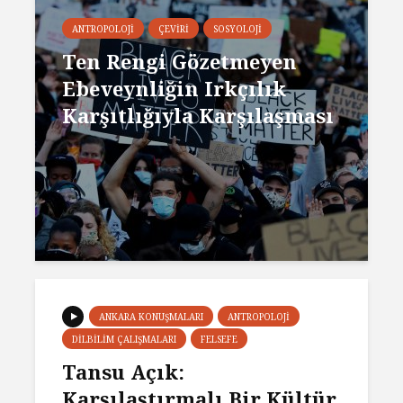
ANTROPOLOJI
ÇEVIRI
SOSYOLOJI
Ten Rengi Gözetmeyen
Ebeveynliğin Irkçılık
Karşıtlığıyla Karşılaşması
ANKARA KONUŞMALARI
ANTROPOLOJI
DILBILIM ÇALIŞMALARI
FELSEFE
Tansu Açık:
Karşılaştırmalı Bir Kültür