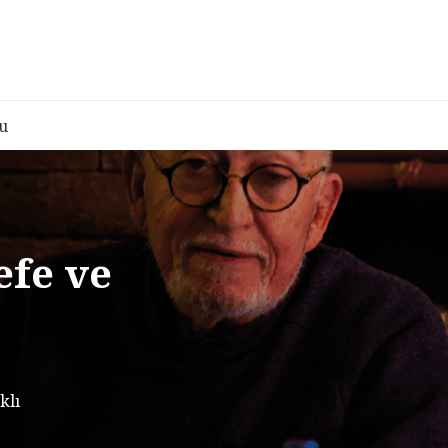
u
efe ve
klı