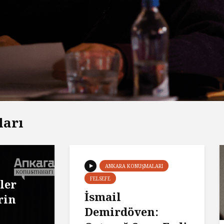
ları
ANKARA KONUŞMALARI
FELSEFE
ler
İsmail
rin
Demirdöven: