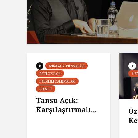
ANKARA KONUŞMALARI
ANTROPOLOJI
SIY
DILBILIM ÇALIŞMALARI
FELSEFE
Tansu Açık:
Karşılaştırmalı...
Öz
Ke