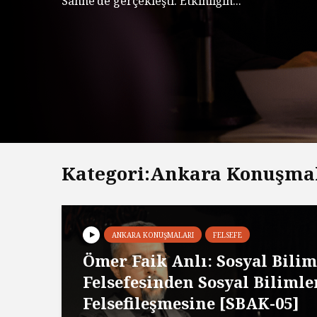
Sahne’de gerçekleşti. Etkinliğin...
Kategori:Ankara Konuşma
ANKARA KONUŞMALARI
FELSEFE
Ömer Faik Anlı: Sosyal Bilim
Felsefesinden Sosyal Bilimle
Felsefileşmesine [SBAK-05]