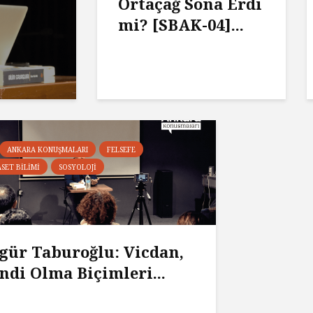
Ortaçağ Sona Erdi
mi? [SBAK-04]...
ANKARA KONUŞMALARI
FELSEFE
ASET BILIMI
SOSYOLOJI
gür Taburoğlu: Vicdan,
ndi Olma Biçimleri...