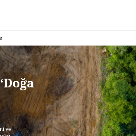
u
 “Doğa
mi ve