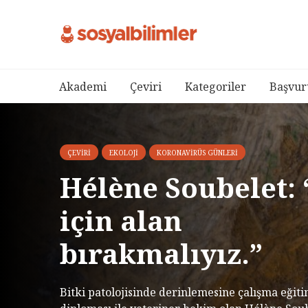
Akademi
Çeviri
Kategoriler
Başvur
ÇEVIRI
EKOLOJI
KORONAVIRÜS GÜNLERI
Hélène Soubelet:
için alan
bırakmalıyız.”
Bitki patolojisinde derinlemesine çalışma eğiti