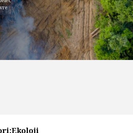
elet,
evre
ri:Ekoloji