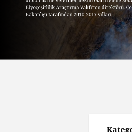
diploması ile veteriner hekim olan Hélène Soub
Biyoçeşitlilik Araştırma Vakfı’nın direktörü. Ç
Bakanlığı tarafından 2010-2017 yılları...
Katego