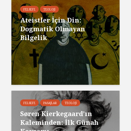
FELSEFE
TEOLOJI
Ateistler İçin Din:
Dogmatik Olmayan
Bilgelik
FELSEFE
PASAJLAR
TEOLOJI
Søren Kierkegaard’ın
Kaleminden: İlk Günah