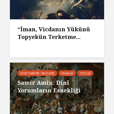
“İman, Vicdanın Yükünü
Topyekün Terketme...
KITAP TANITIM / İNCELEME
PASAJLAR
TEOLOJI
Samir Amin: Dinî
Yorumların Esnekliği