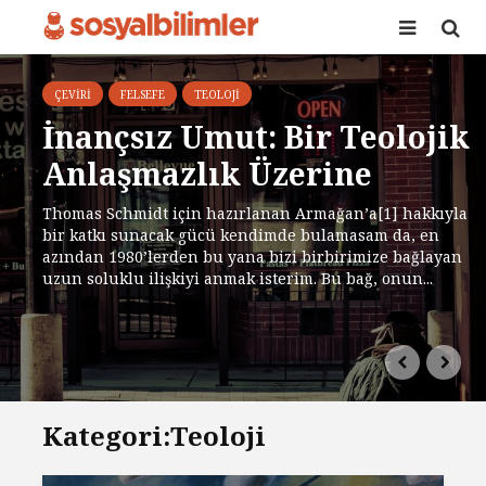
ÇEVIRI
FELSEFE
TEOLOJI
İnançsız Umut: Bir Teolojik
Anlaşmazlık Üzerine
Thomas Schmidt için hazırlanan Armağan’a[1] hakkıyla
bir katkı sunacak gücü kendimde bulamasam da, en
azından 1980’lerden bu yana bizi birbirimize bağlayan
uzun soluklu ilişkiyi anmak isterim. Bu bağ, onun...
Kategori:Teoloji