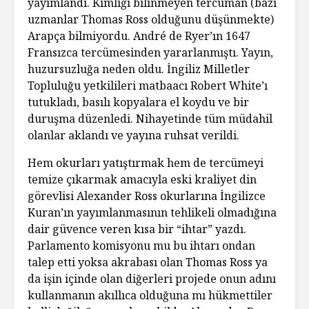
yayımlandı. Kimliği bilinmeyen tercüman (bazı
uzmanlar Thomas Ross olduğunu düşünmekte)
Arapça bilmiyordu. André de Ryer’ın 1647
Fransızca tercümesinden yararlanmıştı. Yayın,
huzursuzluğa neden oldu. İngiliz Milletler
Topluluğu yetkilileri matbaacı Robert White’ı
tutukladı, basılı kopyalara el koydu ve bir
duruşma düzenledi. Nihayetinde tüm müdahil
olanlar aklandı ve yayına ruhsat verildi.
Hem okurları yatıştırmak hem de tercümeyi
temize çıkarmak amacıyla eski kraliyet din
görevlisi Alexander Ross okurlarına İngilizce
Kuran’ın yayımlanmasının tehlikeli olmadığına
dair güvence veren kısa bir “ihtar” yazdı.
Parlamento komisyonu mu bu ihtarı ondan
talep etti yoksa akrabası olan Thomas Ross ya
da işin içinde olan diğerleri projede onun adını
kullanmanın akıllıca olduğuna mı hükmettiler