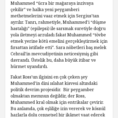
Muhammed “ücra bir mağaraya inzivaya
çekilir” ve halka yeni peygamberi
methetmelerini vaaz etmek için Sergius’tan
ayrılır. Tanrı, rahmetiyle, Muhammed’i “düşme
hastalığı” (epilepsi) ile sarsmak suretiyle doğru
yola iletmeyi arzuladı fakat Muhammed “tövbe
etmek yerine kötü emelini gerçekleştirmek için
fırsattan istifade etti”. Sara nöbetleri baş melek
Cebrail’in mevcudiyetinin neticesiymiş gibi
davrandı. Üstelik bu, daha büyük itibar ve
hürmet uyandırdı.
Fakat Ross’un ilgisini en çok çeken şey
Muhammed’in dini ıslahat kisvesi altındaki
politik devrim projesidir. Bir peygamber
olmaktan memnun değildir, der Ross,
Muhammed kral olmak için entrikalar çevirir.
Bu anlamda, çok eşliliğe izin vererek ve kösnül
hazlarla dolu cennetsel bir ikâmet vaat ederek