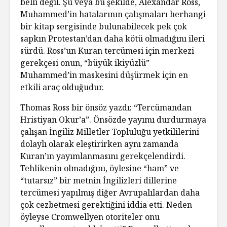
belli değil. Şu veya bu şekilde, Alexandar Ross,
Muhammed’in hatalarının çalışmaları herhangi
bir kitap sergisinde bulunabilecek pek çok
sapkın Protestan’dan daha kötü olmadığını ileri
sürdü. Ross’un Kuran tercümesi için merkezi
gerekçesi onun, “büyük ikiyüzlü”
Muhammed’in maskesini düşürmek için en
etkili araç olduğudur.
Thomas Ross bir önsöz yazdı: “Tercümandan
Hristiyan Okur’a”. Önsözde yayımı durdurmaya
çalışan İngiliz Milletler Topluluğu yetkililerini
dolaylı olarak eleştirirken aynı zamanda
Kuran’ın yayımlanmasını gerekçelendirdi.
Tehlikenin olmadığını, öylesine “ham” ve
“tutarsız” bir metnin İngilizleri dillerine
tercümesi yapılmış diğer Avrupalılardan daha
çok cezbetmesi gerektiğini iddia etti. Neden
öyleyse Cromwellyen otoriteler onu