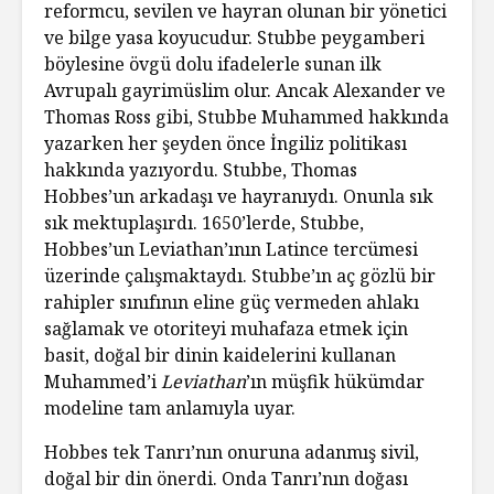
reformcu, sevilen ve hayran olunan bir yönetici
ve bilge yasa koyucudur. Stubbe peygamberi
böylesine övgü dolu ifadelerle sunan ilk
Avrupalı gayrimüslim olur. Ancak Alexander ve
Thomas Ross gibi, Stubbe Muhammed hakkında
yazarken her şeyden önce İngiliz politikası
hakkında yazıyordu. Stubbe, Thomas
Hobbes’un arkadaşı ve hayranıydı. Onunla sık
sık mektuplaşırdı. 1650’lerde, Stubbe,
Hobbes’un Leviathan’ının Latince tercümesi
üzerinde çalışmaktaydı. Stubbe’ın aç gözlü bir
rahipler sınıfının eline güç vermeden ahlakı
sağlamak ve otoriteyi muhafaza etmek için
basit, doğal bir dinin kaidelerini kullanan
Muhammed’i
Leviathan
’ın müşfik hükümdar
modeline tam anlamıyla uyar.
Hobbes tek Tanrı’nın onuruna adanmış sivil,
doğal bir din önerdi. Onda Tanrı’nın doğası