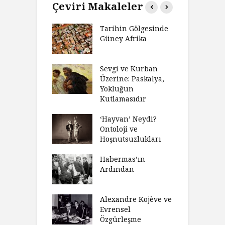
Çeviri Makaleler
’ın Zaferi,
Tarihin Gölgesinde
H
’nin
Güney Afrika
G
biyeti
M
ınız Bir Hikâye
Sevgi ve Kurban
H
 Anlatıya
Üzerine: Paskalya,
D
lı Düşünme
Yokluğun
D
Neden Engel
Kutlamasıdır
S
r?
O
‘Hayvan’ Neydi?
eme ve Düşüş:
Ontoloji ve
G
rsite Eğitimi
Hoşnutsuzlukları
Ü
N
sulaştırıldı?
Habermas’ın
Ç
Ardından
andırma
C
acımızı
İ
ulamak
Alexandre Kojève ve
S
Evrensel
thycilik
Özgürleşme
M