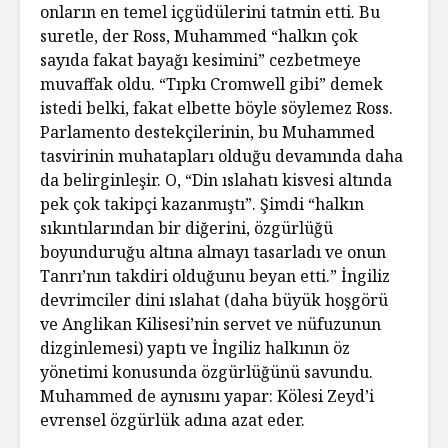
onların en temel içgüdülerini tatmin etti. Bu
suretle, der Ross, Muhammed “halkın çok
sayıda fakat bayağı kesimini” cezbetmeye
muvaffak oldu. “Tıpkı Cromwell gibi” demek
istedi belki, fakat elbette böyle söylemez Ross.
Parlamento destekçilerinin, bu Muhammed
tasvirinin muhatapları olduğu devamında daha
da belirginleşir. O, “Din ıslahatı kisvesi altında
pek çok takipçi kazanmıştı”. Şimdi “halkın
sıkıntılarından bir diğerini, özgürlüğü
boyunduruğu altına almayı tasarladı ve onun
Tanrı’nın takdiri olduğunu beyan etti.” İngiliz
devrimciler dini ıslahat (daha büyük hoşgörü
ve Anglikan Kilisesi’nin servet ve nüfuzunun
dizginlemesi) yaptı ve İngiliz halkının öz
yönetimi konusunda özgürlüğünü savundu.
Muhammed de aynısını yapar: Kölesi Zeyd’i
evrensel özgürlük adına azat eder.