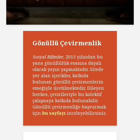
Gönüllü Çevirmenlik
Sosyal Bilimler
, 2015 yılından bu
yana gönüllülük esasına dayalı
olarak yayın yapmaktadır. Sitede
yer alan içerikler, katkıda
bulunan gönüllü çevirmenlerin
emeğiyle üretilmektedir. Dileyen
herkes, çevirileriyle bu kolektif
çalışmaya katkıda bulunabilir.
Gönüllü çevirmenliğe başvurmak
için
bu sayfayı
inceleyebilirsiniz.