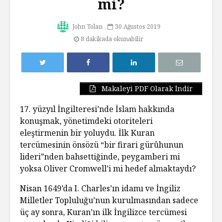
mi?
John Tolan
30 Ağustos 2019
8 dakikada okunabilir
Makaleyi PDF Olarak İndir
17. yüzyıl İngilteresi’nde İslam hakkında
konuşmak, yönetimdeki otoriteleri
eleştirmenin bir yoluydu. İlk Kuran
tercümesinin önsözü “bir firari gürûhunun
lideri”nden bahsettiğinde, peygamberi mi
yoksa Oliver Cromwell’i mi hedef almaktaydı?
Nisan 1649’da I. Charles’ın idamı ve İngiliz
Milletler Topluluğu’nun kurulmasından sadece
üç ay sonra, Kuran’ın ilk İngilizce tercümesi