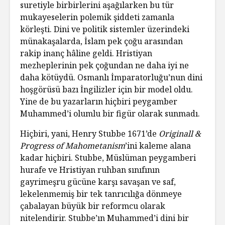
suretiyle birbirlerini aşağılarken bu tür
mukayeselerin polemik şiddeti zamanla
körleşti. Dini ve politik sistemler üzerindeki
münakaşalarda, İslam pek çoğu arasından
rakip inanç hâline geldi. Hristiyan
mezheplerinin pek çoğundan ne daha iyi ne
daha kötüydü. Osmanlı İmparatorluğu’nun dini
hoşgörüsü bazı İngilizler için bir model oldu.
Yine de bu yazarların hiçbiri peygamber
Muhammed’i olumlu bir figür olarak sunmadı.
Hiçbiri, yani, Henry Stubbe 1671’de
Originall &
Progress of Mahometanism
’ini kaleme alana
kadar hiçbiri. Stubbe, Müslüman peygamberi
hurafe ve Hristiyan ruhban sınıfının
gayrimeşru gücüne karşı savaşan ve saf,
lekelenmemiş bir tek tanrıcılığa dönmeye
çabalayan büyük bir reformcu olarak
nitelendirir. Stubbe’ın Muhammed’i dini bir