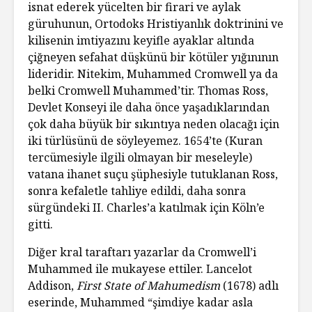
isnat ederek yücelten bir firari ve aylak
güruhunun, Ortodoks Hristiyanlık doktrinini ve
kilisenin imtiyazını keyifle ayaklar altında
çiğneyen sefahat düşkünü bir kötüler yığınının
lideridir. Nitekim, Muhammed Cromwell ya da
belki Cromwell Muhammed’tir. Thomas Ross,
Devlet Konseyi ile daha önce yaşadıklarından
çok daha büyük bir sıkıntıya neden olacağı için
iki türlüsünü de söyleyemez. 1654’te (Kuran
tercümesiyle ilgili olmayan bir meseleyle)
vatana ihanet suçu şüphesiyle tutuklanan Ross,
sonra kefaletle tahliye edildi, daha sonra
sürgündeki II. Charles’a katılmak için Köln’e
gitti.
Diğer kral taraftarı yazarlar da Cromwell’i
Muhammed ile mukayese ettiler. Lancelot
Addison,
First State of Mahumedism
(1678) adlı
eserinde, Muhammed “şimdiye kadar asla