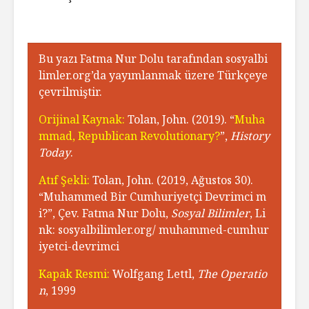
Bu yazı Fatma Nur Dolu tarafından sosyalbi
limler.org’da yayımlanmak üzere Türkçeye
çevrilmiştir.
Orijinal Kaynak:
Tolan, John. (2019). “
Muha
mmad, Republican Revolutionary?
”,
History
Today
.
Atıf Şekli:
Tolan, John. (2019, Ağustos 30).
“Muhammed Bir Cumhuriyetçi Devrimci m
i?”, Çev. Fatma Nur Dolu,
Sosyal Bilimler
, Li
nk: sosyalbilimler.org/ muhammed-cumhur
iyetci-devrimci
Kapak Resmi:
Wolfgang Lettl,
The Operatio
n
, 1999