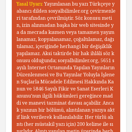
Yasal Uyarı:
Yayımlanan bu yazı Türkçeye y
abancı dilden sosyalbilimler.org çevirmenle
ri tarafından çevrilmiştir. Söz konusu meti
n, izin alınmadan başka bir web sitesinde y
a da mecrada kısmen veya tamamen yayım
lanamaz, kopyalanamaz, çoğaltılamaz, dağı
tılamaz, içeriğinde herhangi bir değişiklik
yapılamaz. Aksi taktirde bir hak ihlâli söz k
onusu olduğunda; sosyalbilimler.org, 5651 s
ayılı İnternet Ortamında Yapılan Yayınların
Düzenlenmesi ve Bu Yayınlar Yoluyla İşlene
n Suçlarla Mücadele Edilmesi Hakkında Ka
nun ve 5846 Sayılı Fikir ve Sanat Eserleri K
anunu’nun ilgili hükümleri gereğince mad
di ve manevi tazminat davası açabilir. Anca
k yazının bir bölümü, alıntılanan yazıya akt
if link verilerek kullanılabilir. Her türlü alı
ntı (her müstakil yazı için) 200 kelime ile sı
nırlıdır. Alıntı yapılan metin üzerinde herh