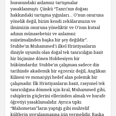
hususundaki anlamsız tartışmalar
yasaklanmıştı. Çünkü “Tanrı’nın doğası
hakkındaki tartışma yığınları… O’nun onuruna
yönelik değil, bizim kendi zekâlarımızın ve
ilmimizin onuruna yöneliktir ve O’nun kutsal
adının münasebetsiz ve anlamsız
suiistimalinden başka bir şey değildir”.
Stubbe’ın Muhammed’i ilkel Hristiyanların
diniyle uyumlu olan doğal tek tanrıcılığın basit
bir biçimine dönen Hobbesiyen bir
hükümdardır. Stubbe’ın çalışması sadece din
tarihinde akademik bir egzersiz değil, Anglikan
Kilisesi ve monarşiyi hedef alan polemik bir
çalışmadır. İlk Hristiyanların basit, rasyonel tek
tanrıcılığına dönmek için kral, Muhammed gibi,
rahiplerin güçlerini ellerinden almalı ve hurafe
öğretiyi yasaklamalıdır. Ayrıca tıpkı
“Mahometan”ların yaptığı gibi muhtelif
kültlerin uygulanmasına izin vermelidir. Başka