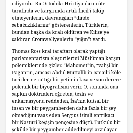
ediyordu. Bu Ortodoks Hristiyanların öte
tarafında ve karşısında artık İncil’i takip
etmeyenlerin, davranışları “dinde
sebatsızlıklarını” gösterenlerin, Türklerin,
bundan başka da kralı öldüren ve Kilise’ye
saldıran Cromwellyenlerin “yığın”ı vardı.
Thomas Ross kral taraftarı olarak yaptığı
parlamentarizm eleştirilerini Müslüman karşıtı
polemiklerinde gizler. “Mahomet”in, “vahşi bir
Pagan”ın, amcası Abdul Muttalib’in İsmail’i köle
tacirlerine sattığı bir yetimin kısa ve son derece
polemik bir biyografisini verir. O, sonunda ona
sapkın doktrinleri öğreten, teslis ve
enkarnasyonu reddeden, İsa’nın kutsal bir
insan ve bir peygamberden daha fazla bir şey
olmadığını vaaz eden Sergius isimli entrikacı
bir Nasturi keşişin pençesine düştü. Tutkulu bir
şekilde bir peygamber addedilmeyi arzulayan