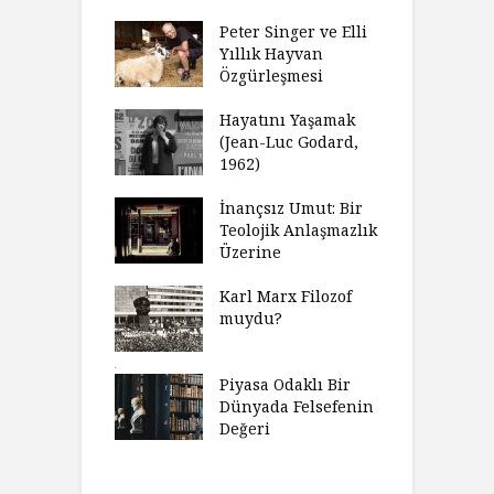
dan Analitik
R
fenin Doğuşu
Peter Singer ve Elli
F
Yıllık Hayvan
olsüz
Özgürleşmesi
K
celer Geceleri
D
madığında Ne
Hayatını Yaşamak
U
lısınız?
(Jean-Luc Godard,
Y
1962)
furt Okulu Bir
F
ır Modern
İnançsız Umut: Bir
A
mlarda
Teolojik Anlaşmazlık
T
kkümün Nasıl
Üzerine
T
ğini İnceliyor
İ
Karl Marx Filozof
imse Bir
muydu?
H
törün
D
ndığını Görmek
Y
emeli
Piyasa Odaklı Bir
İ
Dünyada Felsefenin
e Orwell,
Değeri
G
t Camus ve
A
at
H