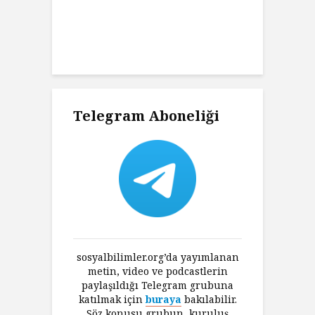
Charles’ın
K
ni Haklı
K
an Felsefesi
Ç
Telegram Aboneliği
sosyalbilimler.org’da yayımlanan
metin, video ve podcastlerin
paylaşıldığı Telegram grubuna
katılmak için
buraya
bakılabilir.
Söz konusu grubun, kuruluş