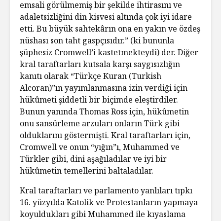
emsali görülmemiş bir şekilde ihtirasını ve
adaletsizliğini din kisvesi altında çok iyi idare
etti. Bu büyük sahtekârın ona en yakın ve özdeş
nüshası son taht gaspçısıdır.” (ki bununla
şüphesiz Cromwell’i kastetmekteydi) der. Diğer
kral taraftarları kutsala karşı saygısızlığın
kanıtı olarak “Türkçe Kuran (Turkish
Alcoran)”ın yayımlanmasına izin verdiği için
hükûmeti şiddetli bir biçimde eleştirdiler.
Bunun yanında Thomas Ross için, hükûmetin
onu sansürleme arzuları onların Türk gibi
olduklarını göstermişti. Kral taraftarları için,
Cromwell ve onun “yığın”ı, Muhammed ve
Türkler gibi, dini aşağıladılar ve iyi bir
hükûmetin temellerini baltaladılar.
Kral taraftarları ve parlamento yanlıları tıpkı
16. yüzyılda Katolik ve Protestanların yapmaya
koyuldukları gibi Muhammed ile kıyaslama