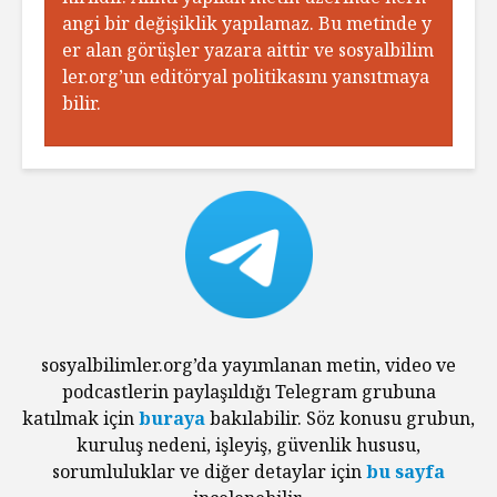
angi bir değişiklik yapılamaz. Bu metinde y
er alan görüşler yazara aittir ve sosyalbilim
ler.org’un editöryal politikasını yansıtmaya
bilir.
sosyalbilimler.org’da yayımlanan metin, video ve
podcastlerin paylaşıldığı Telegram grubuna
katılmak için
buraya
bakılabilir. Söz konusu grubun,
kuruluş nedeni, işleyiş, güvenlik hususu,
sorumluluklar ve diğer detaylar için
bu sayfa