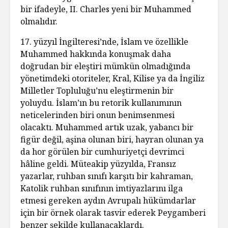
bir ifadeyle, II. Charles yeni bir Muhammed
olmalıdır.
17. yüzyıl İngilteresi’nde, İslam ve özellikle
Muhammed hakkında konuşmak daha
doğrudan bir eleştiri mümkün olmadığında
yönetimdeki otoriteler, Kral, Kilise ya da İngiliz
Milletler Topluluğu’nu eleştirmenin bir
yoluydu. İslam’ın bu retorik kullanımının
neticelerinden biri onun benimsenmesi
olacaktı. Muhammed artık uzak, yabancı bir
figür değil, aşina olunan biri, hayran olunan ya
da hor görülen bir cumhuriyetçi devrimci
hâline geldi. Müteakip yüzyılda, Fransız
yazarlar, ruhban sınıfı karşıtı bir kahraman,
Katolik ruhban sınıfının imtiyazlarını ilga
etmesi gereken aydın Avrupalı hükümdarlar
için bir örnek olarak tasvir ederek Peygamberi
benzer şekilde kullanacaklardı.