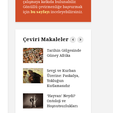
çalışmaya katkıda bulunabilir.
Gönüllü çevirmenliğe başvurmak
için
bu sayfayı
inceleyebilirsiniz.
Çeviri Makaleler
n Zaferi,
Tarihin Gölgesinde
Ham
in
Güney Afrika
Ga
yeti
Ma
ız Bir Hikâye
Sevgi ve Kurban
Hay
Anlatıya
Üzerine: Paskalya,
Değ
 Düşünme
Yokluğun
Da
den Engel
Kutlamasıdır
Si
?
Ol
‘Hayvan’ Neydi?
e ve Düşüş:
Ontoloji ve
Ge
ite Eğitimi
Hoşnutsuzlukları
Üni
Nas