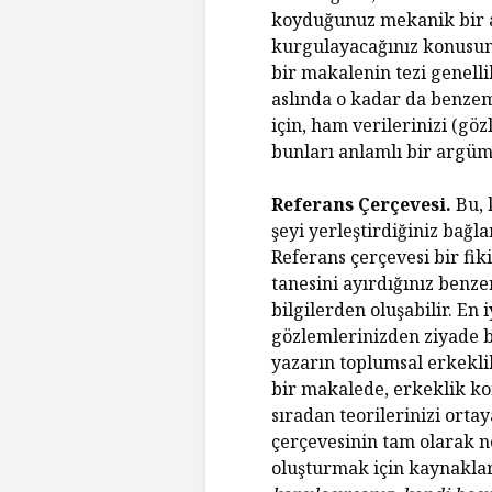
koyduğunuz mekanik bir a
kurgulayacağınız konusund
bir makalenin tezi genelli
aslında o kadar da benzem
için, ham verilerinizi (göz
bunları anlamlı bir argüma
Referans Çerçevesi.
Bu, 
şeyi yerleştirdiğiniz bağl
Referans çerçevesi bir fiki
tanesini ayırdığınız benze
bilgilerden oluşabilir. En
gözlemlerinizden ziyade be
yazarın toplumsal erkekli
bir makalede, erkeklik ko
sıradan teorilerinizi orta
çerçevesinin tam olarak n
oluşturmak için kaynaklar