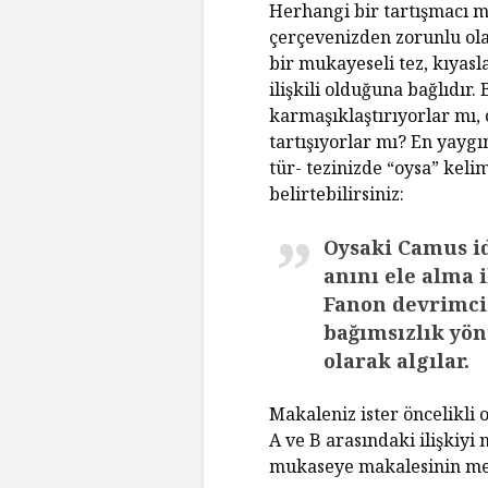
Herhangi bir tartışmacı ma
çerçevenizden zorunlu ol
bir mukayeseli tez, kıyasla
ilişkili olduğuna bağlıdır.
karmaşıklaştırıyorlar mı, 
tartışıyorlar mı? En yayg
tür- tezinizde “oysa” keli
belirtebilirsiniz:
Oysaki
Camus ide
anını ele alma i
Fanon devrimci b
bağımsızlık yön
olarak algılar.
Makaleniz ister öncelikli o
A ve B arasındaki ilişkiyi 
mukaseye makalesinin mer