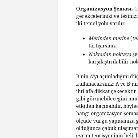
Organizasyon Şeması.
Gi
gerekçelerinizi ve teziniz
iki temel yolu vardır.
Metinden metine
(
te
tartışırsınız.
Noktadan noktaya
şe
karşılaştırılabilir n
B’nin A’yı açımladığını 
kullanacaksınız; A ve B’ni
ihtilafa dikkat çekecekti
gibi görünebileceğini unu
etkiden kaçınabilir, böylec
hangi organizasyon şemasın
ölçüde vurgu yapmanıza 
olduğunca çabuk ulaşırsanı
evrim teorisyeninin belirl