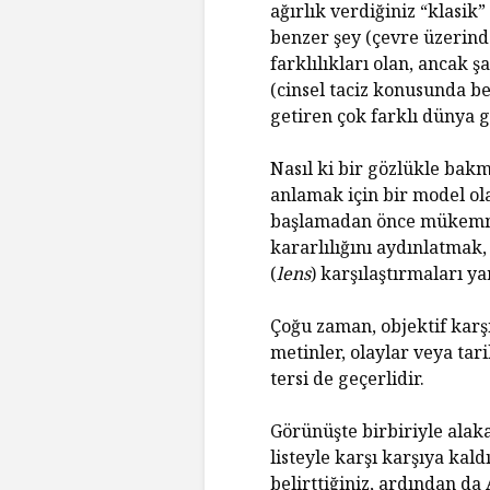
ağırlık verdiğiniz “klasik
benzer şey (çevre üzerinde 
farklılıkları olan, ancak ş
(cinsel taciz konusunda b
getiren çok farklı dünya gö
Nasıl ki bir gözlükle bakm
anlamak için bir model ola
başlamadan önce mükemmel
kararlılığını aydınlatmak
(
lens
) karşılaştırmaları yar
Çoğu zaman, objektif karş
metinler, olaylar veya tar
tersi de geçerlidir.
Görünüşte birbiriyle alaka
listeyle karşı karşıya kald
belirttiğiniz, ardından da