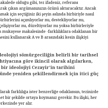
kalede olduğu gibi, tez ifadeniz, referans
arak çıkan argümanınızın özünü aktaracaktır. Ancak
mak için seçtiğiniz iki şeyin aslında birbiriyle nasıl
 Birbirlerini açımlıyorlar mı, destekliyorlar mı,
çelişiyorlar mı, düzeltiyorlar mı yoksa birbirleriyle
ın mukayese makalesinde -farklılıklara odaklanan bir
mesini kullanarak A ve B arasındaki kesin ilişkiyi
olojiyi sömürgeciliğin belirli bir tarihsel
htiyacına göre ikincil olarak algılarken,
ir ideolojiyi Cezayir’in tarihini
ünde yeniden şekillendirmek için itici güç
larak farklılığa ister benzerliğe odaklansın, tezinizde
net bir şekilde ortaya koymanız gerekir. Bu ilişki, her
kezinde yer alır.