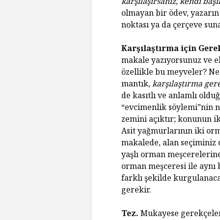
karşılaşırsanız, kendi başı
olmayan bir ödev, yazarın
noktası ya da çerçeve sun
Karşılaştırma için Gere
makale yazıyorsunuz ve el
özellikle bu meyveler? N
mantık,
karşılaştırma ger
de kasıtlı ve anlamlı oldu
“evcimenlik söylemi”nin na
zemini açıktır; konunun iki
Asit yağmurlarının iki orm
makalede, alan seçiminiz d
yaşlı orman meşcerelerine
orman meşceresi ile aynı 
farklı şekilde kurgulanac
gerekir.
Tez.
Mukayese gerekçeleri,