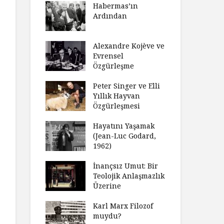
laştırıldı?
Habermas’ın
Çoc
Ardından
ndırma
Ce
ımızı
İht
amak
Alexandre Kojève ve
So
Evrensel
ycilik
Özgürleşme
Mc
an Analitik
Ru
nin Doğuşu
Peter Singer ve Elli
Fe
Yıllık Hayvan
süz
Özgürleşmesi
Ko
ler Geceleri
Dü
dığında Ne
Hayatını Yaşamak
Uy
sınız?
(Jean-Luc Godard,
Ya
1962)
rt Okulu Bir
Fr
r Modern
İnançsız Umut: Bir
As
larda
Teolojik Anlaşmazlık
To
ümün Nasıl
Üzerine
Ta
ni İnceliyor
İşl
Karl Marx Filozof
se Bir
muydu?
Hiç