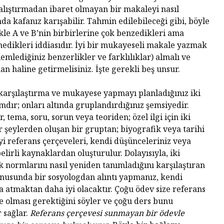
Habermas’ın
Çocuksu
lıştırmadan ibaret olmayan bir makaleyi nasıl
Ardından
a kafanız karışabilir. Tahmin edilebileceği gibi, böyle
Cezala
kle A ve B’nin birbirlerine çok benzedikleri ama
İhtiyac
edikleri iddiasıdır. İyi bir mukayeseli makale yazmak
Alexandre Kojève ve
Sorgul
Evrensel
lemlediğiniz benzerlikler ve farklılıklar) almalı ve
Özgürleşme
McCarth
n haline getirmelisiniz. İşte gerekli beş unsur.
Ruhund
Peter Singer ve Elli
Felsefe
karşılaştırma ve mukayese yapmayı planladığınız iki
Yıllık Hayvan
amdır; onları altında gruplandırdığınız şemsiyedir.
Özgürleşmesi
Kontrol
Düşünce
r, tema, soru, sorun veya teoriden; özel ilgi için iki
Hayatını Yaşamak
Uyutma
r şeylerden oluşan bir gruptan; biyografik veya tarihi
(Jean-Luc Godard,
Yapmalı
 iyi referans çerçeveleri, kendi düşünceleriniz veya
1962)
lirli kaynaklardan oluşturulur. Dolayısıyla, iki
Frankfu
k normlarını nasıl yeniden tanımladığını karşılaştıran
İnançsız Umut: Bir
Asırdı
Teolojik Anlaşmazlık
Toplum
nusunda bir sosyologdan alıntı yapmanız, kendi
Üzerine
Tahakk
ya atmaktan daha iyi olacaktır. Çoğu ödev size referans
İşlediği
e olması gerektiğini söyler ve çoğu ders bunu
Karl Marx Filozof
 sağlar.
Referans çerçevesi sunmayan bir ödevle
muydu?
Hiç Kim