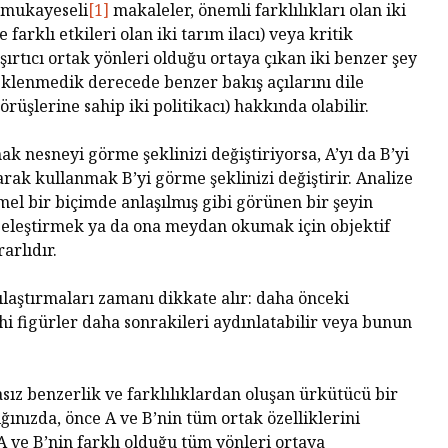
” mukayeseli
[1]
makaleler, önemli farklılıkları olan iki
farklı etkileri olan iki tarım ilacı) veya kritik
aşırtıcı ortak yönleri olduğu ortaya çıkan iki benzer şey
eklenmedik derecede benzer bakış açılarını dile
rüşlerine sahip iki politikacı) hakkında olabilir.
ak nesneyi görme şeklinizi değiştiriyorsa, A’yı da B’yi
rak kullanmak B’yi görme şeklinizi değiştirir. Analize
Tarihin Gölgesinde
Hamas’ı
 bir biçimde anlaşılmış gibi görünen bir şeyin
Güney Afrika
Gazze’n
, eleştirmek ya da ona meydan okumak için objektif
Mağlubi
arlıdır.
Sevgi ve Kurban
Hayatın
ılaştırmaları zamanı dikkate alır: daha önceki
Üzerine: Paskalya,
Değil: 
Yokluğun
Dayalı
ihi figürler daha sonrakileri aydınlatabilir veya bunun
Kutlamasıdır
Size Ne
Oluyor
‘Hayvan’ Neydi?
sız benzerlik ve farklılıklardan oluşan ürkütücü bir
Ontoloji ve
Gerilem
ığınızda, önce A ve B’nin tüm ortak özelliklerini
Hoşnutsuzlukları
Ünivers
Nasıl
 A ve B’nin farklı olduğu tüm yönleri ortaya