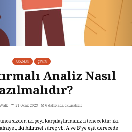
AKADEMI
ÇEVIRI
tırmalı Analiz Nasıl
azılmalıdır?
Walk
21 Ocak 2023
6 dakikada okunabilir
ca sizden iki şeyi karşılaştırmanız istenecektir: iki
 şahsiyet, iki bilimsel süreç vb. A ve B’ye eşit derecede