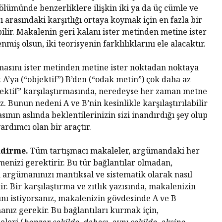
ölümünde benzerliklere ilişkin iki ya da üç cümle ve
ı arasındaki karşıtlığı ortaya koymak için en fazla bir
bilir. Makalenin geri kalanı ister metinden metine ister
iş olsun, iki teorisyenin farklılıklarını ele alacaktır.
masını ister metinden metine ister noktadan noktaya
 A’ya (“objektif”) B’den (“odak metin”) çok daha az
jektif” karşılaştırmasında, neredeyse her zaman metne
 Bunun nedeni A ve B’nin kesinlikle karşılaştırılabilir
sının aslında beklentilerinizin sizi inandırdığı şey olup
rdımcı olan bir araçtır.
ndirme.
Tüm tartışmacı makaleler, argümandaki her
rmenizi gerektirir. Bu tür bağlantılar olmadan,
argümanınızı mantıksal ve sistematik olarak nasıl
ir. Bir karşılaştırma ve zıtlık yazısında, makalenizin
ını istiyorsanız, makalenizin gövdesinde A ve B
anız gerekir. Bu bağlantıları kurmak için,
eleri (
benzer şekilde, dahası, aynı şekilde, aksine,