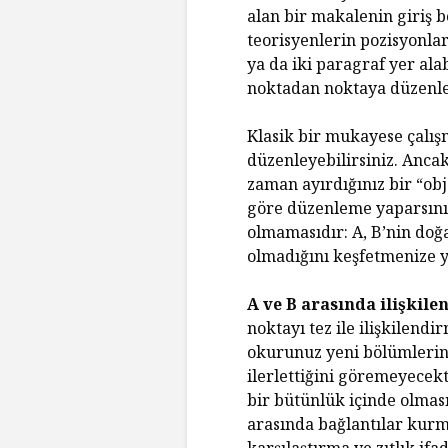
alan bir makalenin giriş b
teorisyenlerin pozisyonlar
ya da iki paragraf yer ala
noktadan noktaya düzenlenm
Klasik bir mukayese çalış
düzenleyebilirsiniz. Ancak
zaman ayırdığınız bir “ob
göre düzenleme yaparsınız.
olmamasıdır: A, B’nin doğa
olmadığını keşfetmenize ya
A ve B arasında ilişkile
noktayı tez ile ilişkilendi
okurunuz yeni bölümlerin 
ilerlettiğini göremeyecekt
bir bütünlük içinde olmas
arasında bağlantılar kurm
karşılaştırma ve zıtlık ifad