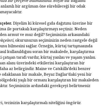
nıza bir çerçeve bulmalısınız.
Böyle bir bağlamı
Diktatö
Yaşland
 anlamlı bir argüman öne sürebileceği bir odak
Piyasa Odaklı Bir
İstemem
amayacaktır.
Dünyada Felsefenin
Değeri
George 
kçeler.
Diyelim ki küresel gıda dağıtımı üzerine bir
Albert 
ma ile portakalı karşılaştırmayı seçtiniz. Neden
Hakikat
eden armut ve muz değil? Seçiminizin arkasındaki
Kral Ch
ekçeleri
, okurunuzun seçiminizin neden rastgele değil
Kendini
ğunu bilmesini sağlar. Örneğin, kürtaj tartışmasında
Çıkaran
sıl kullanıldığını soran bir makalede, karşılaştırma
 çatışan tarafı vardır, kürtaj yanlısı ve yaşam yanlısı.
an alanı üzerindeki etkilerini karşılaştıran bir
aha az belirgindir. Maine ve Catskills’deki benzer
 odaklanan bir makale, Beyaz Dağlar’daki yeni bir
bölgedeki yaşlı bir ormanı karşılaştıran bir makaleden
aktır. Seçiminizin ardındaki gerekçeyi belirtmeniz
 tezinizin karşılaştırmalı niteliğini öngörür.