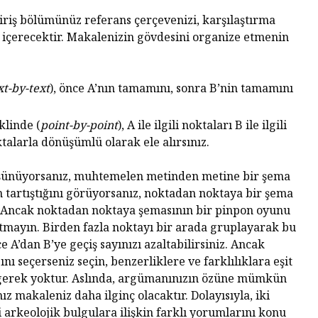
riş bölümünüz referans çerçevenizi, karşılaştırma
i içerecektir. Makalenizin gövdesini organize etmenin
xt-by-text
), önce A’nın tamamını, sonra B’nin tamamını
klinde (
point-by-point
), A ile ilgili noktaları B ile ilgili
oktalarla dönüşümlü olarak ele alırsınız.
düşünüyorsanız, muhtemelen metinden metine bir şema
n tartıştığını görüyorsanız, noktadan noktaya bir şema
r. Ancak noktadan noktaya şemasının bir pinpon oyunu
tmayın. Birden fazla noktayı bir arada gruplayarak bu
e A’dan B’ye geçiş sayınızı azaltabilirsiniz. Ancak
ı seçerseniz seçin, benzerliklere ve farklılıklara eşit
gerek yoktur. Aslında, argümanınızın özüne mümkün
z makaleniz daha ilginç olacaktır. Dolayısıyla, iki
i arkeolojik bulgulara ilişkin farklı yorumlarını konu