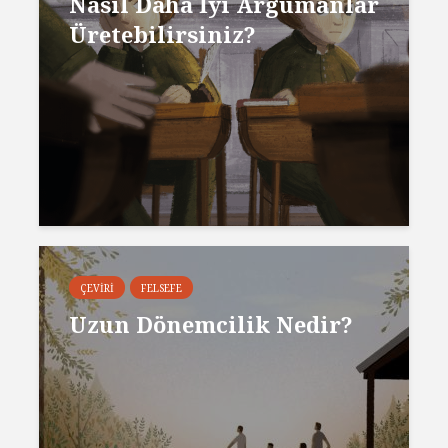
Nasıl Daha İyi Argümanlar
Üretebilirsiniz?
ÇEVIRI
FELSEFE
Uzun Dönemcilik Nedir?