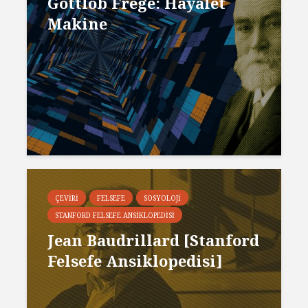
Gottlob Frege: Hayalet
Makine
ÇEVIRI
FELSEFE
SOSYOLOJI
STANFORD FELSEFE ANSIKLOPEDISI
Jean Baudrillard [Stanford
Felsefe Ansiklopedisi]