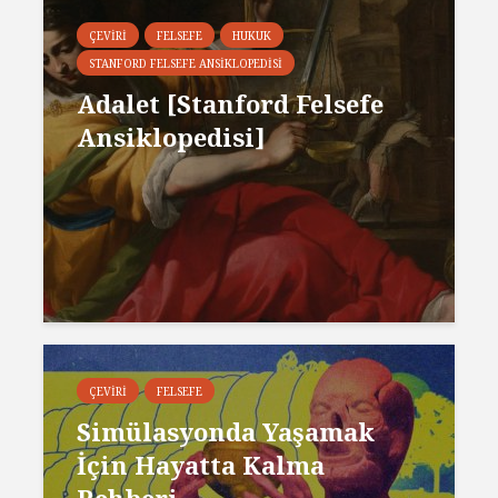
ÇEVIRI
FELSEFE
HUKUK
STANFORD FELSEFE ANSIKLOPEDISI
Adalet [Stanford Felsefe
Ansiklopedisi]
ÇEVIRI
FELSEFE
Simülasyonda Yaşamak
İçin Hayatta Kalma