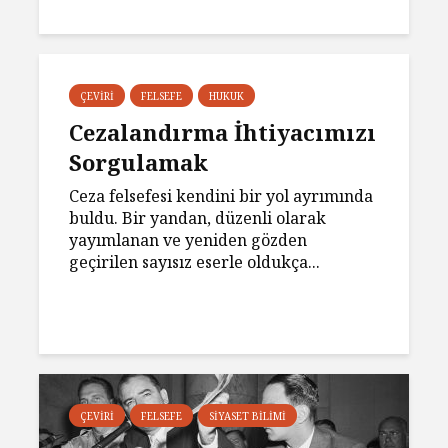
ÇEVIRI
FELSEFE
HUKUK
Cezalandırma İhtiyacımızı
Sorgulamak
Ceza felsefesi kendini bir yol ayrımında
buldu. Bir yandan, düzenli olarak
yayımlanan ve yeniden gözden
geçirilen sayısız eserle oldukça...
ÇEVIRI
FELSEFE
SIYASET BILIMI