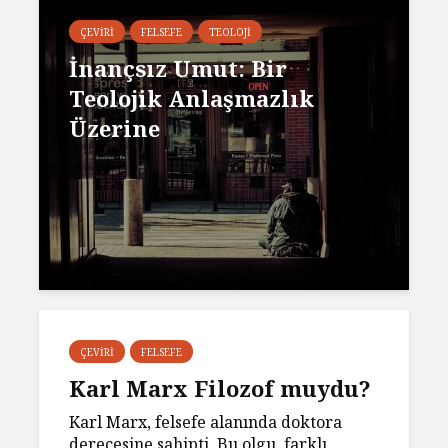
ÇEVIRI
FELSEFE
TEOLOJI
İnançsız Umut: Bir
Teolojik Anlaşmazlık
Üzerine
ÇEVIRI
FELSEFE
Karl Marx Filozof muydu?
Karl Marx, felsefe alanında doktora
derecesine sahipti. Bu olgu, farklı