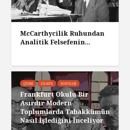
McCarthycilik Ruhundan
Analitik Felsefenin...
ÇEVIRI
FELSEFE
SOSYOLOJI
Frankfurt Okulu Bir
Asırdır Modern
Toplumlarda Tahakkümün
Nasıl İşlediğini İnceliyor