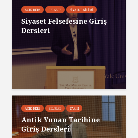
AÇIK DERS
FELSEFE
SIYASET BILIMI
Siyaset Felsefesine Giriş
Dersleri
AÇIK DERS
FELSEFE
TARIH
Antik Yunan Tarihine
Giriş Dersleri