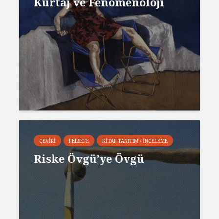
Kürtaj ve Fenomenoloji
ÇEVIRI
FELSEFE
KITAP TANITIM / İNCELEME
Riske Övgü’ye Övgü