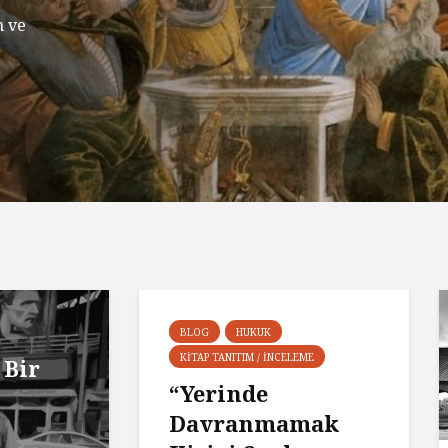
n ve
BLOG
HUKUK
KITAP TANITIM / İNCELEME
 Bir
“Yerinde
Davranmamak