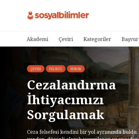
Akademi
Çeviri
Kategoriler
Başvur
ÇEVIRI
FELSEFE
HUKUK
Cezalandırma
İhtiyacımızı
Sorgulamak
Ceza felsefesi kendini bir yol ayrımında buldu.