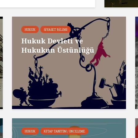
HUKUK
SIYASET BILIMI
Hukuk Devleti ve
Hukukun Üstünlüğü
HUKUK
KITAP TANITIM / İNCELEME