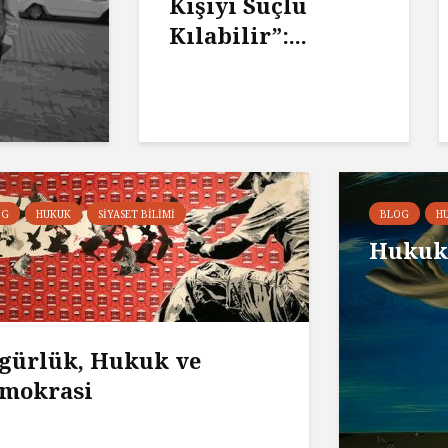
Kişiyi Suçlu
Kılabilir”:...
OG
HUKUK
SIYASET BILIMI
BLOG
H
Hukuk 
gürlük, Hukuk ve
mokrasi