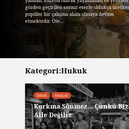
yandan, düzenli olarak yayımlanan ve yeniden
gözden geçirilen sayısız eserle oldukça üretke
popüler bir çalışma alanı olmaya devam
etmektedir. Öte...
Kategori:Hukuk
HUKUK
PASAJLAR
Korkma Sönmez… Çünkü Biz
Aile Değiliz