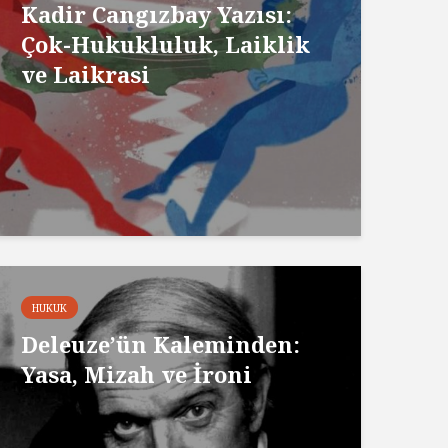
Kadir Cangızbay Yazısı:
Çok-Hukukluluk, Laiklik
ve Laikrasi
HUKUK
Deleuze’ün Kaleminden:
Yasa, Mizah ve İroni