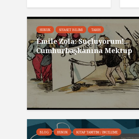
HUKUK
SIYASET BILIMI
TARIH
Émile Zola: Suçluyorum!..
Cumhurbaşkanına Mektup
BLOG
HUKUK
KITAP TANITIM / İNCELEME