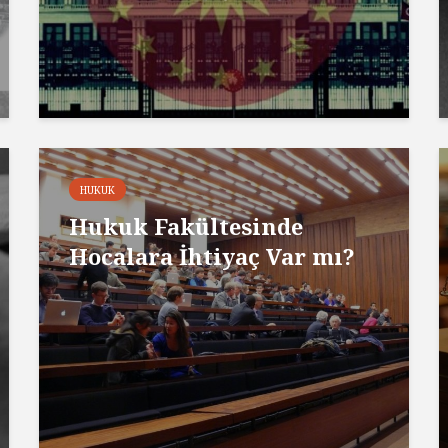
HUKUK
Hukuk Fakültesinde
Hocalara İhtiyaç Var mı?