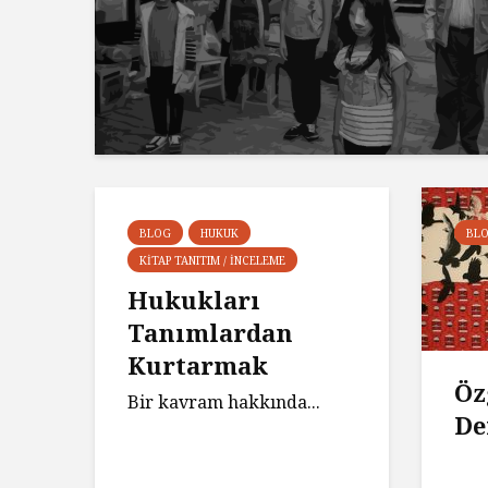
BLOG
HUKUK
BL
KITAP TANITIM / İNCELEME
Hukukları
Tanımlardan
Kurtarmak
Öz
Bir kavram hakkında...
De