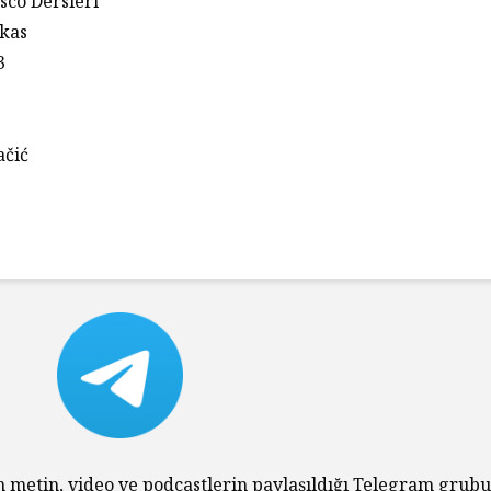
sco Dersleri
kas
3
čić
n metin, video ve podcastlerin paylaşıldığı Telegram grub