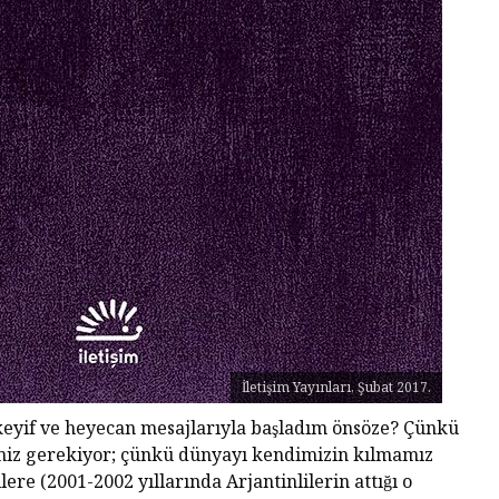
Diktatö
Yaşland
Piyasa Odaklı Bir
İstemem
Dünyada Felsefenin
Değeri
George 
Albert 
Hakikat
Kral Ch
Kendini
Çıkaran
İletişim Yayınları, Şubat 2017.
yif ve heyecan mesajlarıyla başladım önsöze? Çünkü
iz gerekiyor; çünkü dünyayı kendimizin kılmamız
̧ilere (2001-2002 yıllarında Arjantinlilerin attığı o