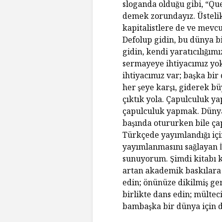
sloganda olduğu gibi, “Qu
demek zorundayız. Üstelik 
kapitalistlere de ve mevcu
Defolup gidin, bu dünya b
gidin, kendi yaratıcılığım
sermayeye ihtiyacımız yok;
ihtiyacımız var; başka bir
her şeye karşı, giderek bu
çıktık yola. Çapulculuk y
çapulculuk yapmak. Dünya
başında otururken bile ç
Türkçede yayımlandığı ic
yayımlanmasını sağlayan İ
sunuyorum. Şimdi kitabı k
artan akademik baskılara k
edin; önünüze dikilmiş g
birlikte dans edin; mülteci
bambaşka bir dünya için 