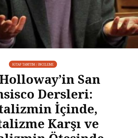
KITAP TANITIM / İNCELEME
 Holloway’in San
sisco Dersleri:
talizmin İçinde,
talizme Karşı ve