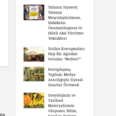
Yalanın Siyaseti:
Yalanın
Meşrulaştırılması,
Hakikatın
Önemsizleşmesi ve
Hileli Akıl Yürütme
Teknikleri
Sicilya Konuşmaları:
Hep Bir Ağızdan
Sorulan “Neden?”
Kutuplaşmış
Toplum: Medya
Aracılığıyla Siyasal
Sınırlar Üretmek
Sosyolojinin ve
Tarihsel
Materyalizmin
Oluşumu: Bilim,
una
Sınıf ve Toplum