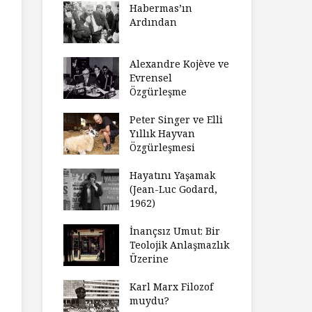
laştırıldı?
Habermas’ın
Çoc
Ardından
ndırma
Ce
ımızı
İht
amak
Alexandre Kojève ve
So
Evrensel
ycilik
Özgürleşme
Mc
an Analitik
Ru
nin Doğuşu
Peter Singer ve Elli
Fe
Yıllık Hayvan
süz
Özgürleşmesi
Ko
ler Geceleri
Dü
dığında Ne
Hayatını Yaşamak
Uy
sınız?
(Jean-Luc Godard,
Ya
1962)
rt Okulu Bir
Fr
r Modern
İnançsız Umut: Bir
As
larda
Teolojik Anlaşmazlık
To
ümün Nasıl
Üzerine
Ta
ni İnceliyor
İşl
Karl Marx Filozof
se Bir
muydu?
Hiç