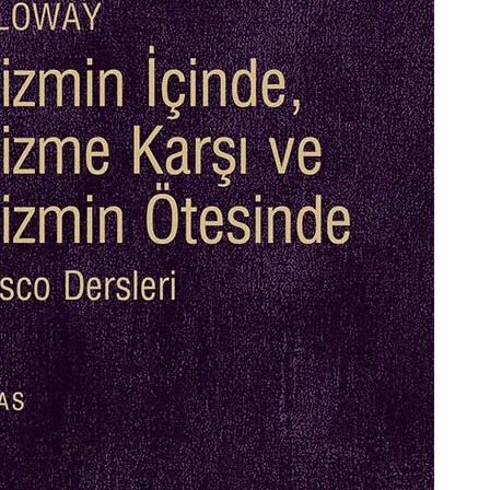
Habermas’ın
Çocuksu
Ardından
Cezala
İhtiyac
Alexandre Kojève ve
Sorgul
Evrensel
Özgürleşme
McCarth
Ruhund
Peter Singer ve Elli
Felsefe
Yıllık Hayvan
Özgürleşmesi
Kontrol
Düşünce
Hayatını Yaşamak
Uyutma
(Jean-Luc Godard,
Yapmalı
1962)
Frankfu
İnançsız Umut: Bir
Asırdı
Teolojik Anlaşmazlık
Toplum
Üzerine
Tahakk
İşlediği
Karl Marx Filozof
muydu?
Hiç Kim