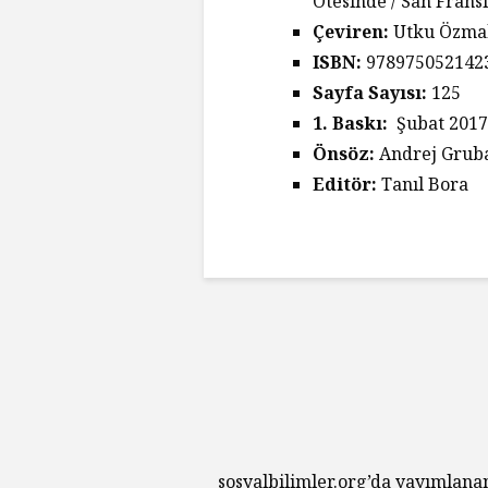
Ötesinde / San Fransi
Çeviren:
Utku Özma
ISBN:
978975052142
Sayfa Sayısı:
125
1. Baskı:
Şubat 2017
Önsöz:
Andrej Gruba
Editör:
Tanıl Bora
sosyalbilimler.org’da yayımlana