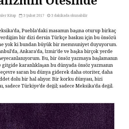
alizmin Ötesinde
mler Kitap
3 Şubat 2017
3 dakikada okunabilir
eksika’da, Puebla’daki masamın başına oturup birkaç
rdiğim bir dizi dersin Türkçe baskısı için bu önsözü
̈phe yok ki bundan büyük bir memnuniyet duyuyorum.
anbul’da, Ankara’da, İzmir’de ve başka birçok yerde
Tarihin Gölgesinde
Hamas’ı
e heyecanlanıyorum. Bu, bir önsöz yazmaya başlamanın
Güney Afrika
Gazze’n
e gitgide karanlıklaşan bu dünyada önsöz yazmanın
Mağlubi
epeçevre saran bu dünya giderek daha otoriter, daha
̧iddet dolu bir hal alıyor. Bir korku dünyası, bizi
Sevgi ve Kurban
Hayatın
ı, sadece Türkiye’de değil; sadece Meksika’da değil.
Üzerine: Paskalya,
Değil: 
Yokluğun
Dayalı
Kutlamasıdır
Size Ne
Oluyor
‘Hayvan’ Neydi?
Ontoloji ve
Gerilem
Hoşnutsuzlukları
Ünivers
Nasıl