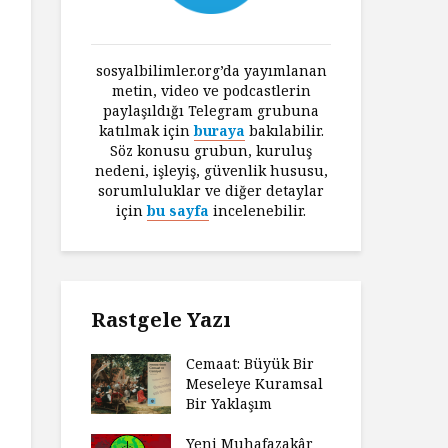
sosyalbilimler.org’da yayımlanan
metin, video ve podcastlerin
paylaşıldığı Telegram grubuna
katılmak için
buraya
bakılabilir.
Söz konusu grubun, kuruluş
nedeni, işleyiş, güvenlik hususu,
sorumluluklar ve diğer detaylar
için
bu sayfa
incelenebilir.
Rastgele Yazı
Cemaat: Büyük Bir
Meseleye Kuramsal
Bir Yaklaşım
Yeni Muhafazakâr