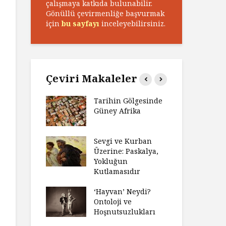
çalışmaya katkıda bulunabilir.
Gönüllü çevirmenliğe başvurmak
için
bu sayfayı
inceleyebilirsiniz.
Çeviri Makaleler
n Zaferi,
Tarihin Gölgesinde
Ham
in
Güney Afrika
Ga
yeti
Ma
ız Bir Hikâye
Sevgi ve Kurban
Hay
Anlatıya
Üzerine: Paskalya,
Değ
 Düşünme
Yokluğun
Da
den Engel
Kutlamasıdır
Si
?
Ol
‘Hayvan’ Neydi?
e ve Düşüş:
Ontoloji ve
Ge
ite Eğitimi
Hoşnutsuzlukları
Üni
Nas