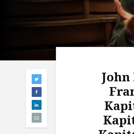
John
Fran
Kapi
Kapi