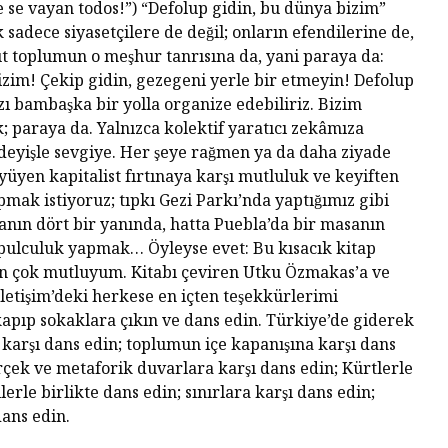
e se vayan todos!”) “Defolup gidin, bu dünya bizim”
sadece siyasetçilere de değil; onların efendilerine de,
t toplumun o meşhur tanrısına da, yani paraya da:
izim! Çekip gidin, gezegeni yerle bir etmeyin! Defolup
ızı bambaşka bir yolla organize edebiliriz. Bizim
 paraya da. Yalnızca kolektif yaratıcı zekâmıza
 deyişle sevgiye. Her şeye rağmen ya da daha ziyade
̈yüyen kapitalist fırtınaya karşı mutluluk ve keyiften
apmak istiyoruz; tıpkı Gezi Parkı’nda yaptığımız gibi
nın dört bir yanında, hatta Puebla’da bir masanın
apulculuk yapmak… Öyleyse evet: Bu kısacık kitap
̧in çok mutluyum. Kitabı çeviren Utku Özmakas’a ve
letişim’deki herkese en içten teşekkürlerimi
apıp sokaklara çıkın ve dans edin. Türkiye’de giderek
arşı dans edin; toplumun içe kapanışına karşı dans
erçek ve metaforik duvarlara karşı dans edin; Kürtlerle
lerle birlikte dans edin; sınırlara karşı dans edin;
dans edin.