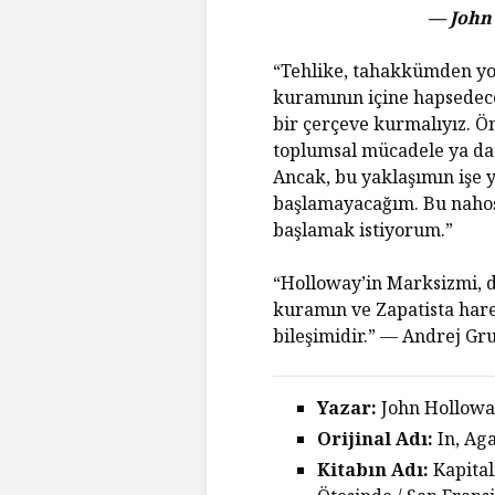
— John 
“Tehlike, tahakkümden yo
kuramının içine hapsedec
bir çerçeve kurmalıyız. 
toplumsal mücadele ya da
Ancak, bu yaklaşımın işe
başlamayacağım. Bu nahoş
başlamak istiyorum.”
“Holloway’in Marksizmi, de
kuramın ve Zapatista hare
bileşimidir.” — Andrej Gr
Yazar:
John Hollow
Orijinal Adı:
In, Aga
Kitabın Adı:
Kapital