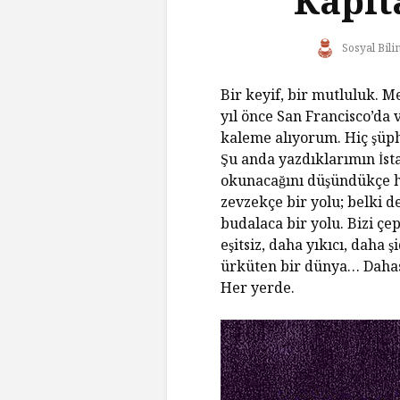
Kapit
Sosyal Bili
Bir keyif, bir mutluluk. M
yıl önce San Francisco’da ve
kaleme alıyorum. Hiç şu
Şu anda yazdıklarımın İst
okunacağını düşündükç
zevzekçe bir yolu; belki d
budalaca bir yolu. Bizi ç
eşitsiz, daha yıkıcı, daha s
ürküten bir dünya… Dahas
Her yerde.