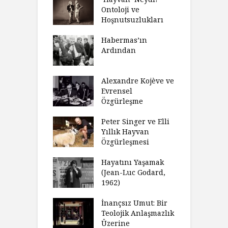
eme ve Düşüş:
Ontoloji ve
G
rsite Eğitimi
Hoşnutsuzlukları
Ü
N
sulaştırıldı?
Habermas’ın
Ç
Ardından
andırma
C
acımızı
İ
ulamak
Alexandre Kojève ve
S
Evrensel
thycilik
Özgürleşme
M
dan Analitik
R
fenin Doğuşu
Peter Singer ve Elli
F
Yıllık Hayvan
olsüz
Özgürleşmesi
K
celer Geceleri
D
madığında Ne
Hayatını Yaşamak
U
lısınız?
(Jean-Luc Godard,
Y
1962)
furt Okulu Bir
F
ır Modern
İnançsız Umut: Bir
A
mlarda
Teolojik Anlaşmazlık
T
kkümün Nasıl
Üzerine
T