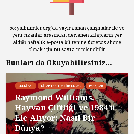
sosyalbilimler.org'da yayımlanan çalışmalar ile ve
yeni çıkanlar arasından derlenen kitapların yer
aldığı haftalık e-posta bültenine ücretsiz abone
olmak için
bu sayfa
incelenebilir.
Bunları da Okuyabilirsiniz...
EDEBIYAT
KITAP TANITIM / İNCELEME
PASAJLAR
Raymond Williams,
Hayvan Çiftliği ve 1984’ü
Ele Alıyor: Nasıl Bir
Dünya?