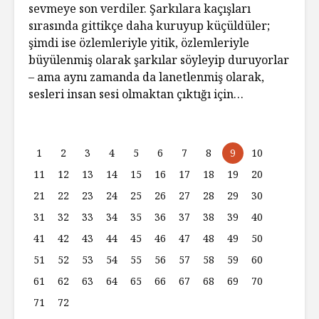
sevmeye son verdiler. Şarkılara kaçışları
sırasında gittikçe daha kuruyup küçüldüler;
şimdi ise özlemleriyle yitik, özlemleriyle
büyülenmiş olarak şarkılar söyleyip duruyorlar
– ama aynı zamanda da lanetlenmiş olarak,
sesleri insan sesi olmaktan çıktığı için…
1
2
3
4
5
6
7
8
9
10
11
12
13
14
15
16
17
18
19
20
21
22
23
24
25
26
27
28
29
30
31
32
33
34
35
36
37
38
39
40
41
42
43
44
45
46
47
48
49
50
51
52
53
54
55
56
57
58
59
60
61
62
63
64
65
66
67
68
69
70
71
72