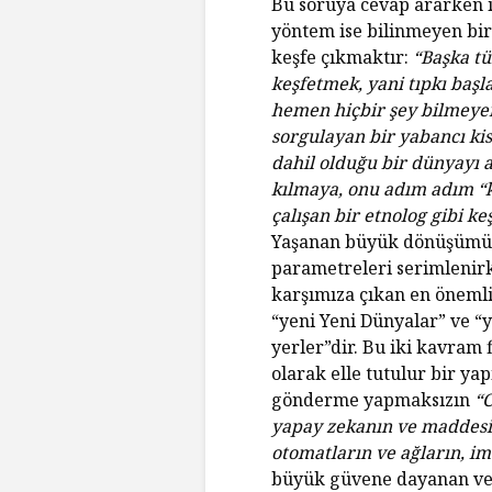
Bu soruya cevap ararken i
yöntem ise bilinmeyen bi
keşfe çıkmaktır:
“Başka tü
keşfetmek, yani tıpkı başl
hemen hiçbir şey bilmeyen
sorgulayan bir yabancı ki
dahil olduğu bir dünyayı a
kılmaya, onu adım adım 
çalışan bir etnolog gibi k
Yaşanan büyük dönüşümün 
parametreleri serimlenir
karşımıza çıkan en öneml
“yeni Yeni Dünyalar” ve “
yerler”dir. Bu iki kavram f
olarak elle tutulur bir yap
gönderme yapmaksızın
“C
yapay zekanın ve maddesiz
otomatların ve ağların, im
büyük güvene dayanan ve