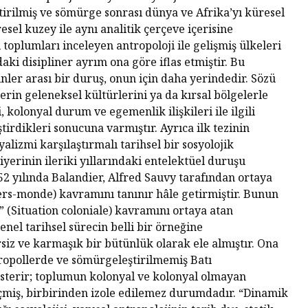
Habermas’ın
Çocuksu
rilmiş ve sömürge sonrası dünya ve Afrika’yı küresel
Ardından
esel kuzey ile aynı analitik çerçeve içerisine
Cezala
 toplumları inceleyen antropoloji ile gelişmiş ülkeleri
İhtiyac
aki disipliner ayrım ona göre iflas etmiştir. Bu
Alexandre Kojève ve
Sorgul
Evrensel
nler arası bir duruş, onun için daha yerindedir. Sözü
Özgürleşme
McCarth
rin geleneksel kültürlerini ya da kırsal bölgelerle
Ruhund
 kolonyal durum ve egemenlik ilişkileri ile ilgili
Peter Singer ve Elli
Felsefe
tirdikleri sonucuna varmıştır. Ayrıca ilk tezinin
Yıllık Hayvan
alizmi karşılaştırmalı tarihsel bir sosyolojik
Özgürleşmesi
Kontrol
Düşünce
yerinin ileriki yıllarındaki entelektüel duruşu
Hayatını Yaşamak
Uyutma
2 yılında Balandier, Alfred Sauvy tarafından ortaya
(Jean-Luc Godard,
Yapmalı
ers-monde) kavramını tanınır hâle getirmiştir. Bunun
1962)
 (Situation coloniale) kavramını ortaya atan
Frankfu
enel tarihsel sürecin belli bir örneğine
İnançsız Umut: Bir
Asırdı
Teolojik Anlaşmazlık
Toplum
z ve karmaşık bir bütünlük olarak ele almıştır. Ona
Üzerine
Tahakk
opollerde ve sömürgeleştirilmemiş Batı
İşlediği
österir; toplumun kolonyal ve kolonyal olmayan
Karl Marx Filozof
çmiş, birbirinden izole edilemez durumdadır. “Dinamik
muydu?
Hiç Kim