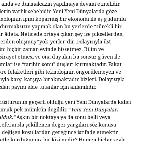
, anda ve durmaksızın yapılmaya devam etmelidir.
rin varlık sebebidir. Yeni Yeni Dünyalarda göze
knolojinin ipini koparmış bir ekonomi ile eş güdümlü
bi durmaksızın yapmak olan bu yerlerde “sürekli bir
r âdeta. Neticede ortaya çıkan şey ise piksellerden,
erden oluşmuş “yok-yerler”dir. Dolayısıyla üst-
ni hiçbir zaman evinde hissetmez. Bilim ve
 sirayet etmesi ve ona duyulan bu sonsuz güven ile
mlar ise “tarihin sonu” düşleri kurmaktadır. Fakat
vre felaketleri gibi teknolojinin öngörülemeyen ve
la karşı karşıya bırakmaktadır bizleri. Dolayısıyla
slan payını elde tutanlar için anlamlıdır.
üsturunun geçerli olduğu yeni Yeni Dünyalarda kalıcı
korumak pek mümkün değildir.
“Yeni Yeni Dünyaları
ulduk.”
Aşkın bir noktaya ya da sonu belli veya
referansla şekillenen değer yargıları söz konusu
 değişen koşullardan gereğince istifade etmektir.
etle kurduğumuz bir kişi midir? Hemen hiçbir şeyle