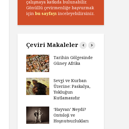
çalışmaya katkıda bulunabilir.
Gönüllü çevirmenliğe başvurmak
için
bu sayfayı
inceleyebilirsiniz.
Çeviri Makaleler
n Zaferi,
Tarihin Gölgesinde
Ham
in
Güney Afrika
Ga
yeti
Ma
ız Bir Hikâye
Sevgi ve Kurban
Hay
Anlatıya
Üzerine: Paskalya,
Değ
 Düşünme
Yokluğun
Da
den Engel
Kutlamasıdır
Si
?
Ol
‘Hayvan’ Neydi?
e ve Düşüş:
Ontoloji ve
Ge
ite Eğitimi
Hoşnutsuzlukları
Üni
Nas