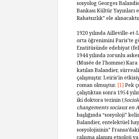
sosyolog Georges Balandie
Bankası Kültür Yayınları e
Rahatsızlık” ele alınacaktır
1920 yılında Ailleville-e
orta öğrenimini Paris’te 
Enstitüsünde edebiyat (fels
1944 yılında zorunlu aske
(Musée de l’homme) Kara 
katılan Balandier, sürreali
çalışmıştır. Leiris’in etkis
roman olmuştur.
[1]
Pek ço
çalıştıktan sonra 1954 yıl
iki doktora tezinin (
Sociol
changements sociaux en A
başlığında “sosyoloji” kel
Balandier, entelektüel hay
sosyolojisinin” Fransa’dak
çalışma alanını etnoloji y