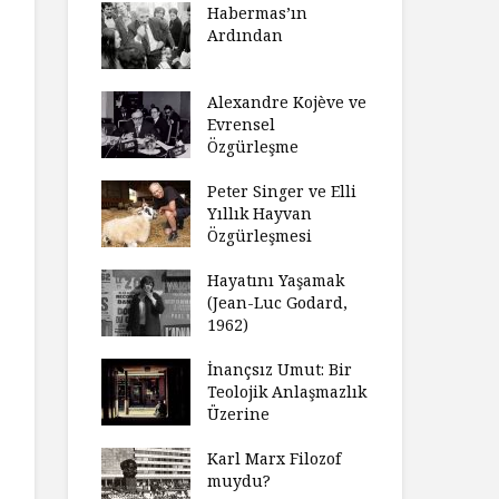
laştırıldı?
Habermas’ın
Çoc
Ardından
ndırma
Ce
ımızı
İht
amak
Alexandre Kojève ve
So
Evrensel
ycilik
Özgürleşme
Mc
an Analitik
Ru
nin Doğuşu
Peter Singer ve Elli
Fe
Yıllık Hayvan
süz
Özgürleşmesi
Ko
ler Geceleri
Dü
dığında Ne
Hayatını Yaşamak
Uy
sınız?
(Jean-Luc Godard,
Ya
1962)
rt Okulu Bir
Fr
r Modern
İnançsız Umut: Bir
As
larda
Teolojik Anlaşmazlık
To
ümün Nasıl
Üzerine
Ta
ni İnceliyor
İşl
Karl Marx Filozof
se Bir
muydu?
Hiç