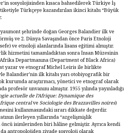
r’in sosyolojisinden kısaca bahsedilerek Türkiye İş
tiketiyle Türkçeye kazandırılan ikinci kitabı “Büyük
.
t-Lyaumont şehrinde doğan Georges Balandier ilk ve
görmüş ve 2. Dünya Savaşından önce Paris Etnoloji
efe) ve etnoloji alanlarında lisans eğitimi almıştır.
rlik hizmetini tamamladıktan sonra İnsan Müzesinin
Tarihin Gölgesinde
Hamas’ı
Afrika Departmanına (Department of Black Africa)
Güney Afrika
Gazze’n
st yazar ve etnograf Michel Leiris ile birlikte
Mağlubi
iyle Balandier’nin ilk kitabı yarı otobiyografik bir
k kurumda araştırmacı, yönetici ve etnograf olarak
Sevgi ve Kurban
Hayatın
ında profesör unvanını almıştır. 1955 yılında yayınladığı
Üzerine: Paskalya,
Değil: 
Yokluğun
Dayalı
ogie actuelle de l’Afrique: Dynamique des
Kutlamasıdır
Size Ne
frique central
ve
Sociologie des Brazzavilles noires
)
Oluyor
imesini kullanmasındaki ısrarı dikkate değerdir.
‘Hayvan’ Neydi?
atının ilerleyen yıllarında “azgelişmişlik
Ontoloji ve
Gerilem
i öncü isimlerinden biri hâline gelmiştir. Ayrıca kendi
Hoşnutsuzlukları
Ünivers
Nasıl
a da antropolojiden ziyade sosyoloji olarak