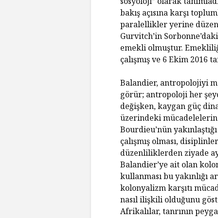
sosyoloji” olarak tanımladığ
bakış açısına karşı topluml
paralellikler yerine düzens
Gurvitch’in Sorbonne’daki
emekli olmuştur. Emeklili
çalışmış ve 6 Ekim 2016 ta
Balandier, antropolojiyi 
görür; antropoloji her şe
değişken, kaygan güç din
üzerindeki mücadelelerin 
Bourdieu’nün yakınlaştığı
çalışmış olması, disiplinl
düzenliliklerden ziyade a
Balandier’ye ait olan kol
kullanması bu yakınlığı ar
kolonyalizm karşıtı mücad
nasıl ilişkili olduğunu gö
Afrikalılar, tanrının peyg