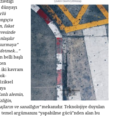
zlediği
r dünyayı
rlü
angıçta
, fakat
svesinde
nlaşılır
“kurmaya”
eşfetmek…”
belli başlı
ken
i iki kavram
yok-
iziksel
ıya
anlı alemin,
liğin,
ajların ve sanallığın”
mekanıdır. Teknolojiye duyulan
 temel argümanını “yapabilme gücü”nden alan bu