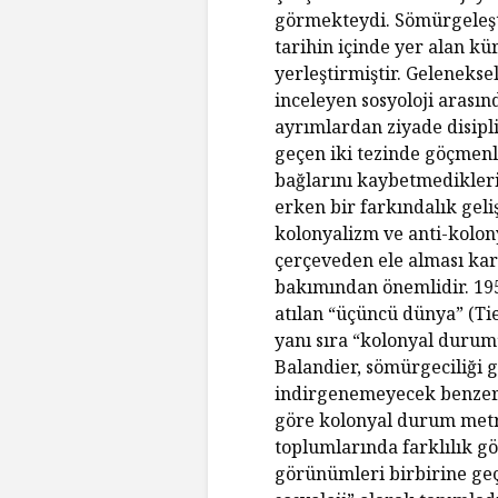
görmekteydi. Sömürgeleşti
tarihin içinde yer alan kür
yerleştirmiştir. Geleneksel
inceleyen sosyoloji arasınd
ayrımlardan ziyade disipli
geçen iki tezinde göçmenle
bağlarını kaybetmedikleri,
erken bir farkındalık geliş
kolonyalizm ve anti-kolony
çerçeveden ele alması kari
bakımından önemlidir. 195
atılan “üçüncü dünya” (Ti
yanı sıra “kolonyal durum”
Balandier, sömürgeciliği g
indirgenemeyecek benzersi
göre kolonyal durum metr
toplumlarında farklılık g
görünümleri birbirine ge