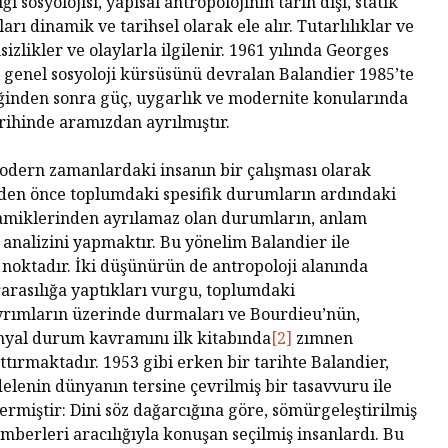
ı sosyolojisi, yapısal antropolojinin tarih dışı, statik
Diktatö
Yaşland
arı dinamik ve tarihsel olarak ele alır. Tutarlılıklar ve
Piyasa Odaklı Bir
İstemem
izlikler ve olaylarla ilgilenir. 1961 yılında Georges
Dünyada Felsefenin
 genel sosyoloji kürsüsünü devralan Balandier 1985’te
Değeri
George 
ğinden sonra güç, uygarlık ve modernite konularında
Albert 
rihinde aramızdan ayrılmıştır.
Hakikat
Kral Ch
modern zamanlardaki insanın bir çalışması olarak
Kendini
yden önce toplumdaki spesifik durumların ardındaki
Çıkaran
amiklerinden ayrılamaz olan durumların, anlam
analizini yapmaktır. Bu yönelim Balandier ile
 noktadır. İki düşünürün de antropoloji alanında
erarasılığa yaptıkları vurgu, toplumdaki
yrımların üzerinde durmaları ve Bourdieu’nün,
onyal durum kavramını ilk kitabında
[2]
zımnen
ttırmaktadır. 1953 gibi erken bir tarihte Balandier,
elenin dünyanın tersine çevrilmiş bir tasavvuru ile
stermiştir: Dini söz dağarcığına göre, sömürgeleştirilmiş
amberleri aracılığıyla konuşan seçilmiş insanlardı. Bu