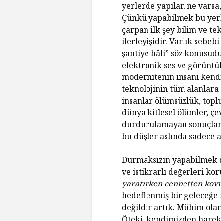
yerlerde yapılan ne varsa
Çünkü yapabilmek bu yerle
çarpan ilk şey bilim ve te
ilerleyişidir. Varlık sebe
şantiye hâli” söz konusudu
elektronik ses ve görüntül
modernitenin insanı kendi
teknolojinin tüm alanlara
insanlar ölümsüzlük, toplu
dünya kitlesel ölümler, çe
durdurulamayan sonuçlarıy
bu düşler aslında sadece a
Durmaksızın yapabilmek d
ve istikrarlı değerleri 
yaratırken cennetten kov
hedeflenmiş bir geleceğe 
değildir artık. Mühim olan
Öteki, kendimizden harek