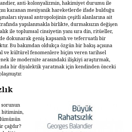
andier, anti-kolonyalizmin, hakimiyet durumu ile
çısı kazanan mesiyanik hareketlerde ifade bulduğu
maları siyasal antropolojinin çeşitli alanlarına ait
rafında yapılanmakla birlikte, durmaksızın değişen
k ile toplumsal cinsiyetin yanı sıra din, ritüeller,
de dokunarak geniş kapsamlı ve teferruatlı bir
tır. Bu bakımdan oldukça özgün bir bakış açısına
al ve kültürel fenomenlere biçim veren tarihsel
nek ile modernite arasındaki ilişkiyi araştırmak,
sında bir diyalektik yaratmak için kendinden önceki
plaşmıştır.
lık
u sorunun
 bitiminin,
 ölümünün
bir çağdır?