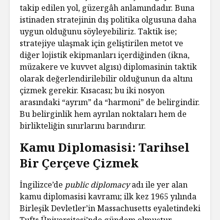
takip edilen yol, güzergâh anlamındadır. Buna
istinaden stratejinin dış politika olgusuna daha
uygun olduğunu söyleyebiliriz. Taktik ise;
stratejiye ulaşmak için geliştirilen metot ve
diğer lojistik ekipmanları içerdiğinden (ikna,
müzakere ve kuvvet algısı) diplomasinin taktik
olarak değerlendirilebilir olduğunun da altını
çizmek gerekir. Kısacası; bu iki nosyon
arasındaki “ayrım” da “harmoni” de belirgindir.
Bu belirginlik hem ayrılan noktaları hem de
birlikteliğin sınırlarını barındırır.
Kamu Diplomasisi: Tarihsel
Bir Çerçeve Çizmek
İngilizce’de
public diplomacy
adı ile yer alan
kamu diplomasisi kavramı; ilk kez 1965 yılında
Birleşik Devletler’in Massachusetts eyaletindeki
Tufts Üniversitesi’nde gündem olmuştur.