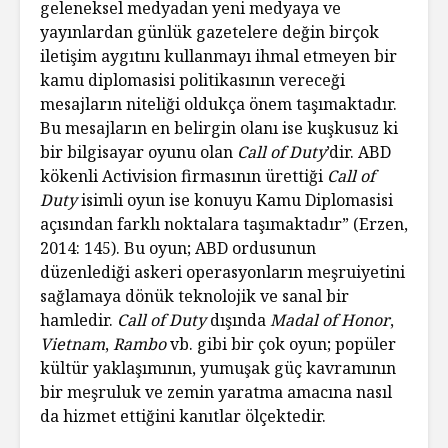
geleneksel medyadan yeni medyaya ve
yayınlardan günlük gazetelere değin birçok
iletişim aygıtını kullanmayı ihmal etmeyen bir
kamu diplomasisi politikasının vereceği
mesajların niteliği oldukça önem taşımaktadır.
Bu mesajların en belirgin olanı ise kuşkusuz ki
bir bilgisayar oyunu olan
Call of Duty
’dir. ABD
kökenli Activision firmasının ürettiği
Call of
Duty
isimli oyun ise konuyu Kamu Diplomasisi
açısından farklı noktalara taşımaktadır” (Erzen,
2014: 145). Bu oyun; ABD ordusunun
düzenlediği askeri operasyonların meşruiyetini
sağlamaya dönük teknolojik ve sanal bir
hamledir.
Call of Duty
dışında
Madal of Honor
,
Vietnam
,
Rambo
vb. gibi bir çok oyun; popüler
kültür yaklaşımının, yumuşak güç kavramının
bir meşruluk ve zemin yaratma amacına nasıl
da hizmet ettiğini kanıtlar ölçektedir.