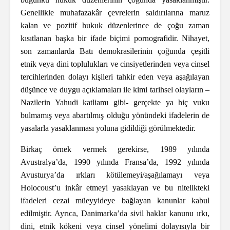
Genellikle muhafazakâr çevrelerin saldırılarına maruz
kalan ve pozitif hukuk düzenlerince de çoğu zaman
kısıtlanan başka bir ifade biçimi pornografidir. Nihayet,
son zamanlarda Batı demokrasilerinin çoğunda çeşitli
etnik veya dini toplulukları ve cinsiyetlerinden veya cinsel
tercihlerinden dolayı kişileri tahkir eden veya aşağılayan
düşünce ve duygu açıklamaları ile kimi tarihsel olayların –
Nazilerin Yahudi katliamı gibi- gerçekte ya hiç vuku
bulmamış veya abartılmış olduğu yönündeki ifadelerin de
yasalarla yasaklanması yoluna gidildiği görülmektedir.
Birkaç örnek vermek gerekirse, 1989 yılında
Avustralya’da, 1990 yılında Fransa’da, 1992 yılında
Avusturya’da ırkları kötülemeyi/aşağılamayı veya
Holocoust’u inkâr etmeyi yasaklayan ve bu nitelikteki
ifadeleri cezai müeyyideye bağlayan kanunlar kabul
edilmiştir. Ayrıca, Danimarka’da sivil haklar kanunu ırkı,
dini, etnik kökeni veya cinsel yönelimi dolayısıyla bir