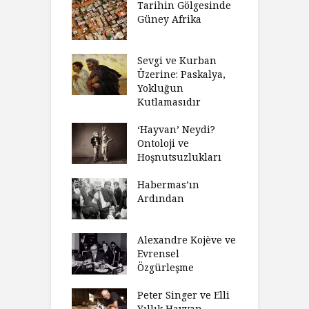
’ın Zaferi,
Tarihin Gölgesinde
H
’nin
Güney Afrika
G
biyeti
M
ınız Bir Hikâye
Sevgi ve Kurban
H
 Anlatıya
Üzerine: Paskalya,
D
lı Düşünme
Yokluğun
D
Neden Engel
Kutlamasıdır
S
r?
O
‘Hayvan’ Neydi?
eme ve Düşüş:
Ontoloji ve
G
rsite Eğitimi
Hoşnutsuzlukları
Ü
N
sulaştırıldı?
Habermas’ın
Ç
Ardından
andırma
C
acımızı
İ
ulamak
Alexandre Kojève ve
S
Evrensel
thycilik
Özgürleşme
M
dan Analitik
R
fenin Doğuşu
Peter Singer ve Elli
F
Yıllık Hayvan