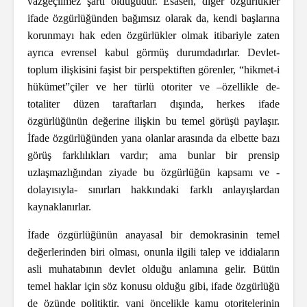
vazgeçilmez şartı olduğudur. Esasen, diğer özgürlükler
ifade özgürlüğünden bağımsız olarak da, kendi başlarına
korunmayı hak eden özgürlükler olmak itibariyle zaten
ayrıca evrensel kabul görmüş durumdadırlar. Devlet-
toplum ilişkisini faşist bir perspektiften görenler, “hikmet-i
hükümet”çiler ve her türlü otoriter ve –özellikle de-
totaliter düzen taraftarları dışında, herkes ifade
özgürlüğünün değerine ilişkin bu temel görüşü paylaşır.
İfade özgürlüğünden yana olanlar arasında da elbette bazı
görüş farklılıkları vardır; ama bunlar bir prensip
uzlaşmazlığından ziyade bu özgürlüğün kapsamı ve -
dolayısıyla- sınırları hakkındaki farklı anlayışlardan
kaynaklanırlar.
İfade özgürlüğünün anayasal bir demokrasinin temel
değerlerinden biri olması, onunla ilgili talep ve iddiaların
asli muhatabının devlet olduğu anlamına gelir. Bütün
temel haklar için söz konusu olduğu gibi, ifade özgürlüğü
de özünde politiktir, yani öncelikle kamu otoritelerinin