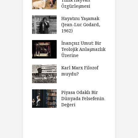
olsüz
Özgürleşmesi
K
celer Geceleri
D
madığında Ne
Hayatını Yaşamak
U
lısınız?
(Jean-Luc Godard,
Y
1962)
furt Okulu Bir
F
ır Modern
İnançsız Umut: Bir
A
mlarda
Teolojik Anlaşmazlık
T
kkümün Nasıl
Üzerine
T
ğini İnceliyor
İ
Karl Marx Filozof
imse Bir
muydu?
H
törün
D
ndığını Görmek
Y
emeli
Piyasa Odaklı Bir
İ
Dünyada Felsefenin
e Orwell,
Değeri
G
t Camus ve
A
at
H
Charles’ın
K
ni Haklı
K