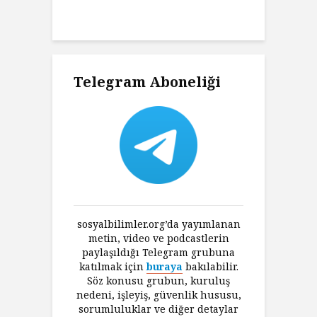
an Felsefesi
Ç
Telegram Aboneliği
sosyalbilimler.org’da yayımlanan
metin, video ve podcastlerin
paylaşıldığı Telegram grubuna
katılmak için
buraya
bakılabilir.
Söz konusu grubun, kuruluş
nedeni, işleyiş, güvenlik hususu,
sorumluluklar ve diğer detaylar