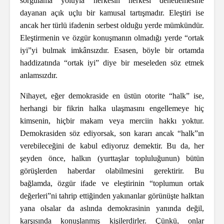
sorgulama yoluyla herkesin herkesi denetlemesine
dayanan açık uçlu bir kamusal tartışmadır. Eleştiri ise
ancak her türlü ifadenin serbest olduğu yerde mümkündür.
Eleştirmenin ve özgür konuşmanın olmadığı yerde “ortak
iyi”yi bulmak imkânsızdır. Esasen, böyle bir ortamda
haddizatında “ortak iyi” diye bir meseleden söz etmek
anlamsızdır.
Nihayet, eğer demokraside en üstün otorite “halk” ise,
herhangi bir fikrin halka ulaşmasını engellemeye hiç
kimsenin, hiçbir makam veya merciin hakkı yoktur.
Demokrasiden söz ediyorsak, son kararı ancak “halk”ın
verebileceğini de kabul ediyoruz demektir. Bu da, her
şeyden önce, halkın (yurttaşlar topluluğunun) bütün
görüşlerden haberdar olabilmesini gerektirir. Bu
bağlamda, özgür ifade ve eleştirinin “toplumun ortak
değerleri”ni tahrip ettiğinden yakınanlar görünüşte halktan
yana olsalar da aslında demokrasinin yanında değil,
karşısında konuşlanmış kişilerdirler. Çünkü, onlar