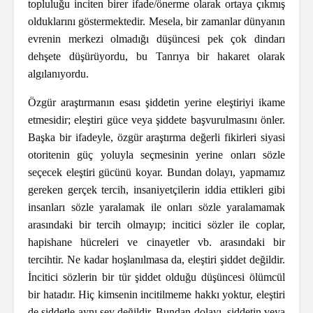
topluluğu inciten birer ifade/önerme olarak ortaya çıkmış
olduklarını göstermektedir. Mesela, bir zamanlar dünyanın
evrenin merkezi olmadığı düşüncesi pek çok dindarı
dehşete düşürüyordu, bu Tanrıya bir hakaret olarak
algılanıyordu.
Özgür araştırmanın esası şiddetin yerine eleştiriyi ikame
etmesidir; eleştiri güce veya şiddete başvurulmasını önler.
Başka bir ifadeyle, özgür araştırma değerli fikirleri siyasi
otoritenin güç yoluyla seçmesinin yerine onları sözle
seçecek eleştiri gücünü koyar. Bundan dolayı, yapmamız
gereken gerçek tercih, insaniyetçilerin iddia ettikleri gibi
insanları sözle yaralamak ile onları sözle yaralamamak
arasındaki bir tercih
olmayıp; incitici sözler ile coplar,
hapishane hücreleri ve cinayetler vb. arasındaki bir
tercihtir. Ne kadar hoşlanılmasa da, eleştiri şiddet değildir.
İncitici sözlerin bir tür şiddet olduğu düşüncesi ölümcül
bir hatadır. Hiç kimsenin incitilmeme hakkı yoktur, eleştiri
de şiddetle aynı şey değildir. Bundan dolayı, şiddetin veya