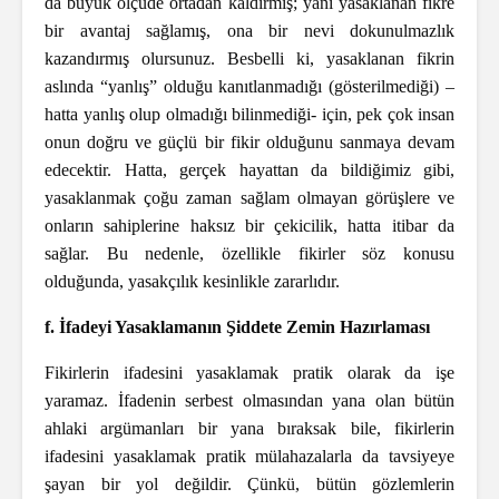
da büyük ölçüde ortadan kaldırmış; yani yasaklanan fikre
bir avantaj sağlamış, ona bir nevi dokunulmazlık
kazandırmış olursunuz. Besbelli ki, yasaklanan fikrin
aslında “yanlış” olduğu kanıtlanmadığı (gösterilmediği) –
hatta yanlış olup olmadığı bilinmediği- için, pek çok insan
onun doğru ve güçlü bir fikir olduğunu sanmaya devam
edecektir. Hatta, gerçek hayattan da bildiğimiz gibi,
yasaklanmak çoğu zaman sağlam olmayan görüşlere ve
onların sahiplerine haksız bir çekicilik, hatta itibar da
sağlar. Bu nedenle, özellikle fikirler söz konusu
olduğunda, yasakçılık kesinlikle zararlıdır.
f. İfadeyi Yasaklamanın Şiddete Zemin Hazırlaması
Fikirlerin ifadesini yasaklamak pratik olarak da işe
yaramaz. İfadenin serbest olmasından yana olan bütün
ahlaki argümanları bir yana bıraksak bile, fikirlerin
ifadesini yasaklamak pratik mülahazalarla da tavsiyeye
şayan bir yol değildir. Çünkü, bütün gözlemlerin