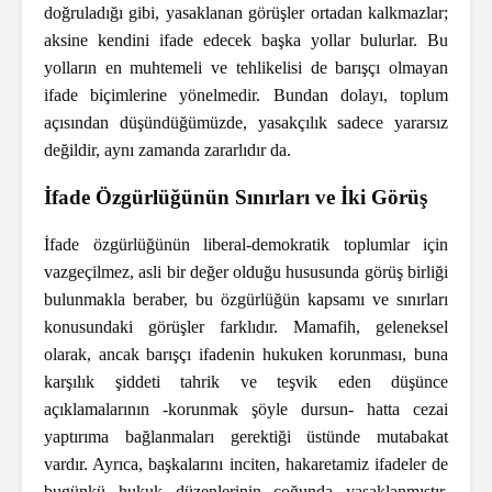
doğruladığı gibi, yasaklanan görüşler ortadan kalkmazlar;
aksine kendini ifade edecek başka yollar bulurlar. Bu
yolların en muhtemeli ve tehlikelisi de barışçı olmayan
ifade biçimlerine yönelmedir. Bundan dolayı, toplum
açısından düşündüğümüzde, yasakçılık sadece yararsız
değildir, aynı zamanda zararlıdır da.
İfade Özgürlüğünün Sınırları ve İki Görüş
İfade özgürlüğünün liberal-demokratik toplumlar için
vazgeçilmez, asli bir değer olduğu hususunda görüş birliği
bulunmakla beraber, bu özgürlüğün kapsamı ve sınırları
konusundaki görüşler farklıdır. Mamafih, geleneksel
olarak, ancak barışçı ifadenin hukuken korunması, buna
karşılık şiddeti tahrik ve teşvik eden düşünce
açıklamalarının -korunmak şöyle dursun- hatta cezai
yaptırıma bağlanmaları gerektiği üstünde mutabakat
vardır. Ayrıca, başkalarını inciten, hakaretamiz ifadeler de
bugünkü hukuk düzenlerinin çoğunda yasaklanmıştır.