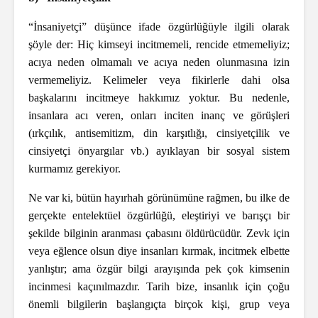
“İnsaniyetçi” düşünce ifade özgürlüğüyle ilgili olarak
şöyle der: Hiç kimseyi incitmemeli, rencide etmemeliyiz;
acıya neden olmamalı ve acıya neden olunmasına izin
vermemeliyiz. Kelimeler veya fikirlerle dahi olsa
başkalarını incitmeye hakkımız yoktur. Bu nedenle,
insanlara acı veren, onları inciten inanç ve görüşleri
(ırkçılık, antisemitizm, din karşıtlığı, cinsiyetçilik ve
cinsiyetçi önyargılar vb.) ayıklayan bir sosyal sistem
kurmamız gerekiyor.
Ne var ki, bütün hayırhah görünümüne rağmen, bu ilke de
gerçekte entelektüel özgürlüğü, eleştiriyi ve barışçı bir
şekilde bilginin aranması çabasını öldürücüdür. Zevk için
veya eğlence olsun diye insanları kırmak, incitmek elbette
yanlıştır; ama özgür bilgi arayışında pek çok kimsenin
incinmesi kaçınılmazdır. Tarih bize, insanlık için çoğu
önemli bilgilerin başlangıçta birçok kişi, grup veya