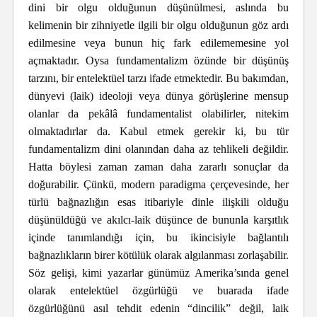
dini bir olgu olduğunun düşünülmesi, aslında bu
kelimenin bir zihniyetle ilgili bir olgu olduğunun göz ardı
edilmesine veya bunun hiç fark edilememesine yol
açmaktadır. Oysa fundamentalizm özünde bir düşünüş
tarzını, bir entelektüel tarzı ifade etmektedir. Bu bakımdan,
dünyevi (laik) ideoloji veya dünya görüşlerine mensup
olanlar da pekâlâ fundamentalist olabilirler, nitekim
olmaktadırlar da. Kabul etmek gerekir ki, bu tür
fundamentalizm dini olanından daha az tehlikeli değildir.
Hatta böylesi zaman zaman daha zararlı sonuçlar da
doğurabilir. Çünkü, modern paradigma çerçevesinde, her
türlü bağnazlığın esas itibariyle dinle ilişkili olduğu
düşünüldüğü ve akılcı-laik düşünce de bununla karşıtlık
içinde tanımlandığı için, bu ikincisiyle bağlantılı
bağnazlıkların birer kötülük olarak algılanması zorlaşabilir.
Söz gelişi, kimi yazarlar günümüz Amerika’sında genel
olarak entelektüel özgürlüğü ve buarada ifade
özgürlüğünü asıl tehdit edenin “dincilik” değil, laik