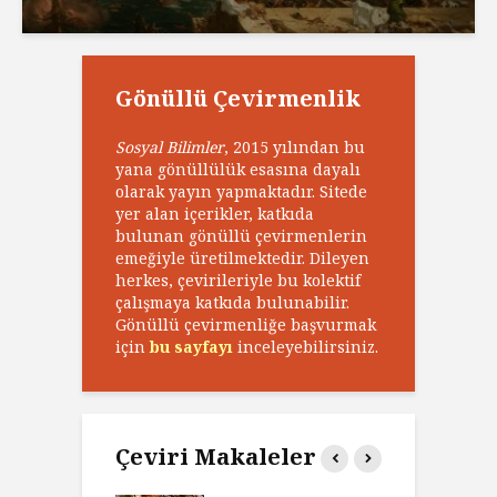
Gönüllü Çevirmenlik
Sosyal Bilimler
, 2015 yılından bu
yana gönüllülük esasına dayalı
olarak yayın yapmaktadır. Sitede
yer alan içerikler, katkıda
bulunan gönüllü çevirmenlerin
emeğiyle üretilmektedir. Dileyen
herkes, çevirileriyle bu kolektif
çalışmaya katkıda bulunabilir.
Gönüllü çevirmenliğe başvurmak
için
bu sayfayı
inceleyebilirsiniz.
Çeviri Makaleler