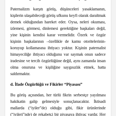
Paternalizm karşıtı görüş, düşünceleri yasaklamanın,
kişilerin ulaşabileceği görüş ufkunu keyfi olarak daraltmak
demek olduğundan hareket eder. Oysa, neleri okuması,
izlemesi, görmesi, dinlemesi gerektiğine başkaları değil,
yine kişinin kendisi karar vermelidir. Özerk ve özgür
kişinin başkalarının –özellikle de kamu otoritelerinin-
koruyup kollamasına ihtiyacı yoktur. Kişinin paternalist
himayeciliğe ihtiyacı olduğunu var saymak onun sadece
iradesine ve tercih özgürlüğüne değil, aynı zamanda insan
olma onuruna ve kişiliğine saygısızlık etmek, hatta
saldırmaktır.
d. İfade Özgürlüğü ve Fikirler “Piyasası”
Bu görüş açısından, her türlü fikrin serbestçe yayılması
hakikatin galip gelmesiyle sonuçlanacaktır. İktisadi
mallarda (“iyiler”de) olduğu gibi, fikir ürünlerinde
(“iyileri”nde) de rekabetçi bir piyasaya ihtiyaç vardır. Her