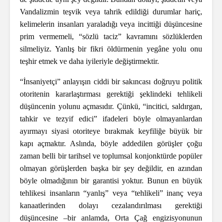
Vandalizmin teşvik veya tahrik edildiği durumlar hariç,
kelimelerin insanları yaraladığı veya incittiği düşüncesine
prim vermemeli, “sözlü taciz” kavramını sözlüklerden
silmeliyiz. Yanlış bir fikri öldürmenin yegâne yolu onu
teşhir etmek ve daha iyileriyle değiştirmektir.
“İnsaniyetçi” anlayışın ciddi bir sakıncası doğruyu politik
otoritenin kararlaştırması gerektiği şeklindeki tehlikeli
düşüncenin yolunu açmasıdır. Çünkü, “incitici, saldırgan,
tahkir ve tezyif edici” ifadeleri böyle olmayanlardan
ayırmayı siyasi otoriteye bırakmak keyfiliğe büyük bir
kapı açmaktır. Aslında, böyle addedilen görüşler çoğu
zaman belli bir tarihsel ve toplumsal konjonktürde popüler
olmayan görüşlerden başka bir şey değildir, en azından
böyle olmadığının bir garantisi yoktur. Bunun en büyük
tehlikesi insanların “yanlış” veya “tehlikeli” inanç veya
kanaatlerinden dolayı cezalandırılması gerektiği
düşüncesine –bir anlamda, Orta Çağ engizisyonunun