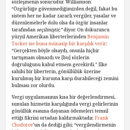
sözleşmenin sonucudur. Williamson:
“Özgürlüğe güvenmediğimizden değil, fakat bu
sistem her ne kadar zararlı vergiler, yasalar ve
düzenlemelerle dolu olsa da özgür insanlar
tarafından
seçilmiştir,”
diyor. On dokuzuncu
yüzyıl Amerikan liberterlerinden
Benjamin
Tucker ise buna münasip bir karşılık verir
:
“Gerçekten böyle olsaydı, onunla hiçbir
tartışmam olmazdı ve [bu] sözlerin
doğruluğunu kabul etmem gerekirdi.” İlke
sahibi bir liberterin, gönüllülük üzerine
kurulmuş bir kuruma karşı durabileceği zemini
bulması zor olurdu.
Vergi uygulamasının kısa bir değerlendirmesi,
sunulan hizmetin karşılığında vergi gelirlerinin
gönüllük esasına dayanan ödemeleri temsil
ettiği fikrini ortadan kaldırmaktadır.
Frank
Chodorov
’un da dediği gibi; “vergilendirmenin