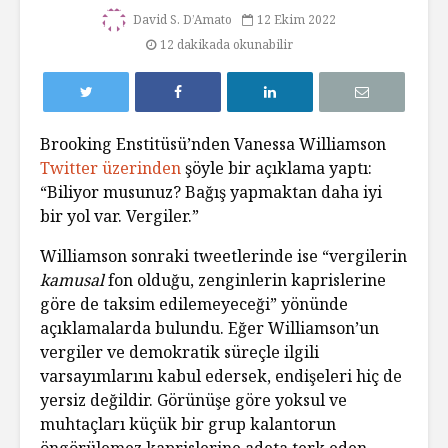
David S. D’Amato
12 Ekim 2022
12 dakikada okunabilir
Brooking Enstitüsü’nden Vanessa Williamson
Twitter üzerinden
şöyle bir açıklama yaptı:
“Biliyor musunuz? Bağış yapmaktan daha iyi
bir yol var. Vergiler.”
Williamson sonraki tweetlerinde ise “vergilerin
kamusal
fon olduğu, zenginlerin kaprislerine
göre de taksim edilemeyeceği” yönünde
açıklamalarda bulundu. Eğer Williamson’un
vergiler ve demokratik süreçle ilgili
varsayımlarını kabul edersek, endişeleri hiç de
yersiz değildir. Görünüşe göre yoksul ve
muhtaçları küçük bir grup kalantorun
öngörülemez kaprislerine adeta terk eden