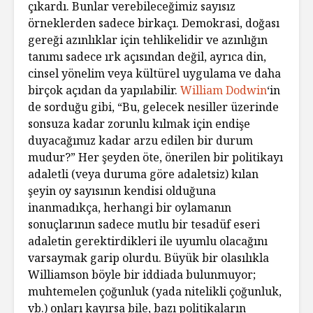
çıkardı. Bunlar verebileceğimiz sayısız
örneklerden sadece birkaçı. Demokrasi, doğası
gereği azınlıklar için tehlikelidir ve azınlığın
tanımı sadece ırk açısından değil, ayrıca din,
cinsel yönelim veya kültürel uygulama ve daha
birçok açıdan da yapılabilir.
William Dodwin
‘in
de sorduğu gibi, “Bu, gelecek nesiller üzerinde
sonsuza kadar zorunlu kılmak için endişe
duyacağımız kadar arzu edilen bir durum
mudur?” Her şeyden öte, önerilen bir politikayı
adaletli (veya duruma göre adaletsiz) kılan
şeyin oy sayısının kendisi olduğuna
inanmadıkça, herhangi bir oylamanın
sonuçlarının sadece mutlu bir tesadüf eseri
adaletin gerektirdikleri ile uyumlu olacağını
varsaymak garip olurdu. Büyük bir olasılıkla
Williamson böyle bir iddiada bulunmuyor;
muhtemelen çoğunluk (yada nitelikli çoğunluk,
vb.) onları kayırsa bile, bazı politikaların