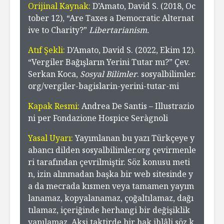
Orijinal Kaynak:
D’Amato, David S. (2018, Oc
tober 12), “Are Taxes a Democratic Alternat
ive to Charity?”
Libertarianism.
Atıf Şekli:
D’Amato, David S. (2022, Ekim 12).
“Vergiler Bağışların Yerini Tutar mı?” Çev.
Serkan Koca,
Sosyal Bilimler
. sosyalbilimler.
org/vergiler-bagislarin-yerini-tutar-mi
Kapak Resmi:
Andrea De Santis – Illustrazio
ni per Fondazione Hospice Seràgnoli
Yasal Uyarı:
Yayımlanan bu yazı Türkçeye y
abancı dilden sosyalbilimler.org çevirmenle
ri tarafından çevrilmiştir. Söz konusu meti
n, izin alınmadan başka bir web sitesinde y
a da mecrada kısmen veya tamamen yayım
lanamaz, kopyalanamaz, çoğaltılamaz, dağı
tılamaz, içeriğinde herhangi bir değişiklik
yapılamaz. Aksi taktirde bir hak ihlâli söz k