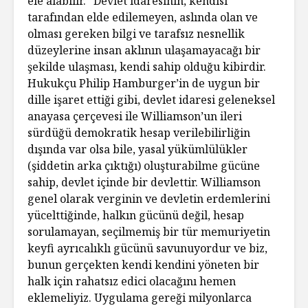
ele alabilir.” Devlet idaresinin, kendisi
tarafından elde edilemeyen, aslında olan ve
olması gereken bilgi ve tarafsız nesnellik
düzeylerine insan aklının ulaşamayacağı bir
şekilde ulaşması, kendi sahip olduğu kibirdir.
Hukukçu Philip Hamburger’in de uygun bir
dille işaret ettiği gibi, devlet idaresi geleneksel
anayasa çerçevesi ile Williamson’un ileri
sürdüğü demokratik hesap verilebilirliğin
dışında var olsa bile, yasal yükümlülükler
(şiddetin arka çıktığı) oluşturabilme gücüne
sahip, devlet içinde bir devlettir. Williamson
genel olarak verginin ve devletin erdemlerini
yücelttiğinde, halkın gücünü değil, hesap
sorulamayan, seçilmemiş bir tür memuriyetin
keyfi ayrıcalıklı gücünü savunuyordur ve biz,
bunun gerçekten kendi kendini yöneten bir
halk için rahatsız edici olacağını hemen
eklemeliyiz. Uygulama gereği milyonlarca