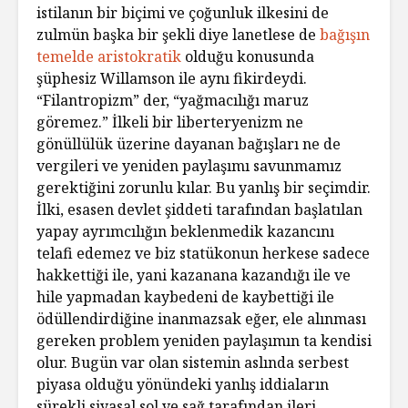
istilanın bir biçimi ve çoğunluk ilkesini de
zulmün başka bir şekli diye lanetlese de
bağışın
temelde aristokratik
olduğu konusunda
şüphesiz Willamson ile aynı fikirdeydi.
“Filantropizm” der, “yağmacılığı maruz
göremez.” İlkeli bir liberteryenizm ne
gönüllülük üzerine dayanan bağışları ne de
vergileri ve yeniden paylaşımı savunmamız
gerektiğini zorunlu kılar. Bu yanlış bir seçimdir.
İlki, esasen devlet şiddeti tarafından başlatılan
yapay ayrımcılığın beklenmedik kazancını
telafi edemez ve biz statükonun herkese sadece
hakkettiği ile, yani kazanana kazandığı ile ve
hile yapmadan kaybedeni de kaybettiği ile
ödüllendirdiğine inanmazsak eğer, ele alınması
gereken problem yeniden paylaşımın ta kendisi
olur. Bugün var olan sistemin aslında serbest
piyasa olduğu yönündeki yanlış iddiaların
sürekli siyasal sol ve sağ tarafından ileri