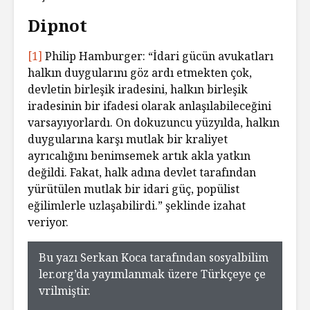
Dipnot
[1]
Philip Hamburger: “İdari gücün avukatları
halkın duygularını göz ardı etmekten çok,
devletin birleşik iradesini, halkın birleşik
iradesinin bir ifadesi olarak anlaşılabileceğini
varsayıyorlardı. On dokuzuncu yüzyılda, halkın
duygularına karşı mutlak bir kraliyet
ayrıcalığını benimsemek artık akla yatkın
değildi. Fakat, halk adına devlet tarafından
yürütülen mutlak bir idari güç, popülist
eğilimlerle uzlaşabilirdi.” şeklinde izahat
veriyor.
Bu yazı Serkan Koca tarafından sosyalbilim
ler.org’da yayımlanmak üzere Türkçeye çe
vrilmiştir.