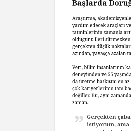
Başlarda Doruğ
Araştırma, akademisyenl
yardım edecek araçları ve
tatminlerinin zamanla artt
olduğunu ileri sürmezken 
gerçekten düşük noktalar 
azından, yavaşça azalan ta
Veri, bilim insanlarının k
deneyimden ve 55 yaşından
da üretme baskısını en az 
çok kariyerlerinin tam baş
değiller. Bu, aynı zamanda
zaman.
Gerçekten çaba
istiyorum, ama 