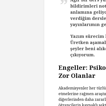
bildirimleri no
anlamına geliyo
verdiğim dersle
yayınlarımın g
Yazım sürecim 
Üretken aşamal
şeyler beni al
çıkıyorum.
Engeller: Psik
Zor Olanlar
Akademisyenler her türlü
etmelerine rağmen araştı
diğerlerinden daha zararl
öğrencilerin kaynaklı sekt