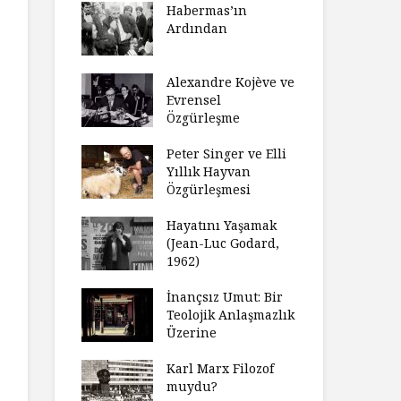
laştırıldı?
Habermas’ın
Çoc
Ardından
ndırma
Ce
ımızı
İht
amak
Alexandre Kojève ve
So
Evrensel
ycilik
Özgürleşme
Mc
an Analitik
Ru
nin Doğuşu
Peter Singer ve Elli
Fe
Yıllık Hayvan
süz
Özgürleşmesi
Ko
ler Geceleri
Dü
dığında Ne
Hayatını Yaşamak
Uy
sınız?
(Jean-Luc Godard,
Ya
1962)
rt Okulu Bir
Fr
r Modern
İnançsız Umut: Bir
As
larda
Teolojik Anlaşmazlık
To
ümün Nasıl
Üzerine
Ta
ni İnceliyor
İşl
Karl Marx Filozof
se Bir
muydu?
Hiç