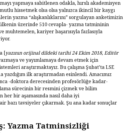
rmayı yapmaya sabitlenen odakla, hırslı akademisyen
 mutlu hissetmek olsa olsa yalnızca ikincil bir kaygı
lerin yazma “alışkanlıklarını” sorgulayan anketimizin
 ülkenin üzerinde 510 cevapla- yazma tatmininin
ve muhtemelen, kariyer başarısıyla fazlasıyla
iyor.
a [
yazının orijinal dildeki tarihi 24 Ekim 2018, Editör
Tarihin Gölgesinde
Hamas’ı
 yazmaya ve yayımlamaya devam etmek için
Güney Afrika
Gazze’n
sistemleri araştırmaktayız. Bu çalışma Şubat’ta LSE
Mağlubi
a yazdığım ilk araştırmadan esinlendi. Amacımız
ca -doktora derecesinden profesörlüğe kadar-
Sevgi ve Kurban
Hayatın
lama sürecinin bir resmini çizmek ve bilim
Üzerine: Paskalya,
Değil: 
Yokluğun
Dayalı
in her bir aşamasında nasıl daha iyi
Kutlamasıdır
Size Ne
air bazı tavsiyeler çıkarmak. Şu ana kadar sonuçlar
Oluyor
‘Hayvan’ Neydi?
Ontoloji ve
Gerilem
: Yazma Tatminsizliği
Hoşnutsuzlukları
Ünivers
Nasıl