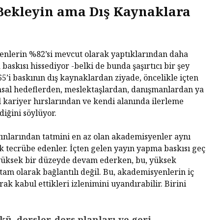
 Bekleyin ama Dış Kaynaklara
enlerin %82’si mevcut olarak yaptıklarından daha
askısı hissediyor -belki de bunda şaşırtıcı bir şey
5’i baskının dış kaynaklardan ziyade, öncelikle içten
umsal hedeflerden, meslektaşlardan, danışmanlardan ya
l kariyer hırslarından ve kendi alanında ilerleme
iğini söylüyor.
ınlarından tatmini en az olan akademisyenler aynı
k tecrübe edenler. İçten gelen yayın yapma baskısı geç
üksek bir düzeyde devam ederken, bu, yüksek
tam olarak bağlantılı değil. Bu, akademisyenlerin iç
arak kabul ettikleri izlenimini uyandırabilir. Birini
kü, dersler, ders planları ve geri