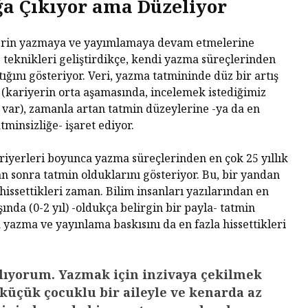
a Çıkıyor ama Düzeliyor
Habermas’ın
Çocuksu
Ardından
Cezala
erin yazmaya ve yayımlamaya devam etmelerine
İhtiyac
 teknikleri geliştirdikçe, kendi yazma süreçlerinden
Alexandre Kojève ve
Sorgul
ığını gösteriyor. Veri, yazma tatmininde düz bir artış
Evrensel
Özgürleşme
McCarth
(kariyerin orta aşamasında, incelemek istediğimiz
Ruhund
var), zamanla artan tatmin düzeylerine -ya da en
Peter Singer ve Elli
Felsefe
tminsizliğe- işaret ediyor.
Yıllık Hayvan
Özgürleşmesi
Kontrol
ariyerleri boyunca yazma süreçlerinden en çok 25 yıllık
Düşünce
Hayatını Yaşamak
Uyutma
 sonra tatmin olduklarını gösteriyor. Bu, bir yandan
(Jean-Luc Godard,
Yapmalı
hissettikleri zaman. Bilim insanları yazılarından en
1962)
ında (0-2 yıl) -oldukça belirgin bir payla- tatmin
Frankfu
 yazma ve yayınlama baskısını da en fazla hissettikleri
İnançsız Umut: Bir
Asırdı
Teolojik Anlaşmazlık
Toplum
Üzerine
Tahakk
İşlediği
lıyorum. Yazmak için inzivaya çekilmek
Karl Marx Filozof
küçük çocuklu bir aileyle ve kenarda az
muydu?
Hiç Kim