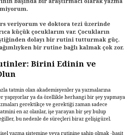
rinin başında bir araştırmacı olarak yazma
Diktatö
Yaşland
emiyorum.
Piyasa Odaklı Bir
İstemem
Dünyada Felsefenin
rs veriyorum ve doktora tezi üzerinde
Değeri
George 
rıca küçük çocuklarım var. Çocukların
Albert 
Hakikat
iştiğinden dolayı bir rutini tutturmak güç.
bağımlıyken bir rutine bağlı kalmak çok zor.
Kral Ch
Kendini
tinler: Birini Edinin ve
Çıkaran
Olun
azla tatmin olan akademisyenler ya yazmalarına
er yapıyorlar ya da özellikle herhangi bir şey yapmaya
azmaları gerektikçe ve gerektiği zaman sadece
Tatmini en az olanlar, işe yarayan bir şey bulup
ller, bu nedenle de süreçleri biraz gelişigüzel.
işisel yazma sistemine veya rutinine sahip olmak -basit