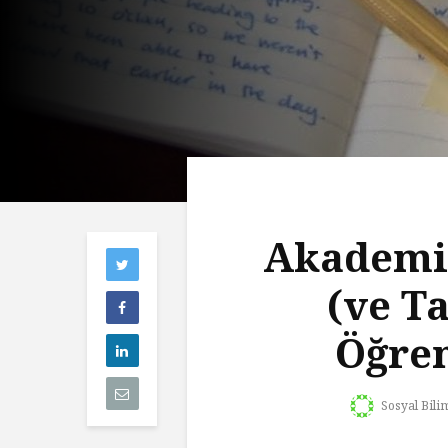
Akademik
(ve T
Öğren
Sosyal Bilim