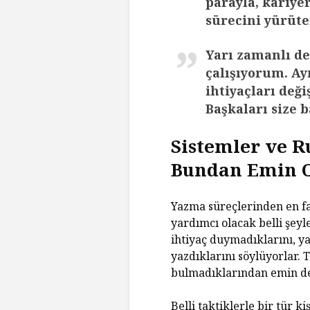
parayla, kariye
sürecini yürüt
Yarı zamanlı de
çalışıyorum. Ay
ihtiyaçları değ
Başkaları size 
Sistemler ve Ru
Bundan Emin 
Yazma süreçlerinden en f
yardımcı olacak belli şeyl
ihtiyaç duymadıklarını, y
yazdıklarını söylüyorlar. 
bulmadıklarından emin deği
Belli taktiklerle bir tür k