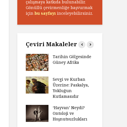
çalışmaya katkıda bulunabilir.
Gönüllü çevirmenliğe başvurmak
için
bu sayfayı
inceleyebilirsiniz.
Çeviri Makaleler
n Zaferi,
Tarihin Gölgesinde
Ham
in
Güney Afrika
Ga
yeti
Ma
ız Bir Hikâye
Sevgi ve Kurban
Hay
Anlatıya
Üzerine: Paskalya,
Değ
 Düşünme
Yokluğun
Da
den Engel
Kutlamasıdır
Si
?
Ol
‘Hayvan’ Neydi?
e ve Düşüş:
Ontoloji ve
Ge
ite Eğitimi
Hoşnutsuzlukları
Üni
Nas