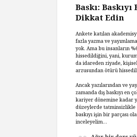
Baskı: Baskıyı
Dikkat Edin
Ankete katılan akademisy
fazla yazma ve yayımlama b
yok. Ama bu insanların %6
hissedildiğini, yani, kur
da idareden ziyade, kişise
arzusundan ötürü hissedild
Ancak yazılarından ve yay
zamanda dış baskıyı en ço
kariyer dönemine kadar y
düzeylerde tatminsizlikle 
baskıyı işin bir parçası ol
inceleyelim…
Ağır bir ders yü