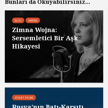
Bunları da Okuyabilirsiniz...
BLOG
SINEMA
Zimna Wojna:
Sersemletici Bir Aşk
Hikayesi
SIYASET BILIMI
Rusya’nın Batı-Karşıtı