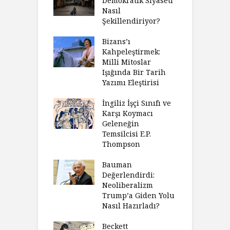
Demokratik Siyaseti
Nasıl
Şekillendiriyor?
Bizans’ı
Kahpeleştirmek:
Milli Mitoslar
Işığında Bir Tarih
Yazımı Eleştirisi
İngiliz İşçi Sınıfı ve
Karşı Koymacı
Geleneğin
Temsilcisi E.P.
Thompson
Bauman
Değerlendirdi:
Neoliberalizm
Trump’a Giden Yolu
Nasıl Hazırladı?
Beckett