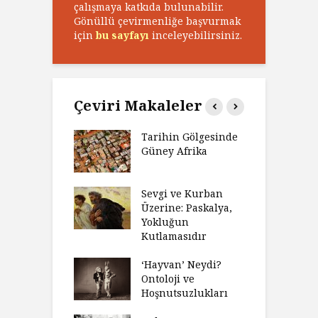
çalışmaya katkıda bulunabilir.
Gönüllü çevirmenliğe başvurmak
için
bu sayfayı
inceleyebilirsiniz.
Çeviri Makaleler
’ın Zaferi,
Tarihin Gölgesinde
H
’nin
Güney Afrika
G
biyeti
M
ınız Bir Hikâye
Sevgi ve Kurban
H
 Anlatıya
Üzerine: Paskalya,
D
lı Düşünme
Yokluğun
D
Neden Engel
Kutlamasıdır
S
r?
O
‘Hayvan’ Neydi?
eme ve Düşüş:
Ontoloji ve
G
rsite Eğitimi
Hoşnutsuzlukları
Ü
N