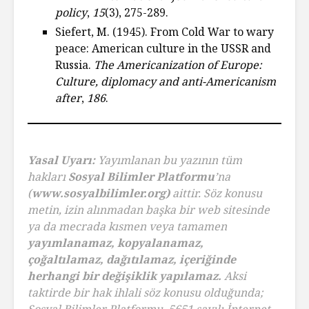
policy
,
15
(3), 275-289.
Siefert, M. (1945). From Cold War to wary
peace: American culture in the USSR and
Russia.
The Americanization of Europe:
Culture, diplomacy and anti-Americanism
after
,
186
.
Yasal Uyarı:
Yayımlanan bu yazının tüm
hakları
Sosyal Bilimler Platformu
’na
(
www.sosyalbilimler.org)
aittir. Söz konusu
metin, izin alınmadan başka bir web sitesinde
ya da mecrada kısmen veya tamamen
yayımlanamaz, kopyalanamaz,
çoğaltılamaz, dağıtılamaz, içeriğinde
herhangi bir değişiklik yapılamaz.
Aksi
taktirde bir hak ihlali söz konusu olduğunda;
Sosyal Bilimler Platformu, 5651 sayılı İnternet