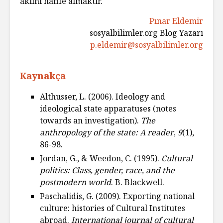
aklını hafife almaktır.
Pınar Eldemir
sosyalbilimler.org Blog Yazarı
p.eldemir@sosyalbilimler.org
Kaynakça
Althusser, L. (2006). Ideology and
ideological state apparatuses (notes
towards an investigation).
The
anthropology of the state: A reader
,
9
(1),
86-98.
Jordan, G., & Weedon, C. (1995).
Cultural
politics: Class, gender, race, and the
postmodern world
. B. Blackwell.
Paschalidis, G. (2009). Exporting national
culture: histories of Cultural Institutes
abroad.
International journal of cultural