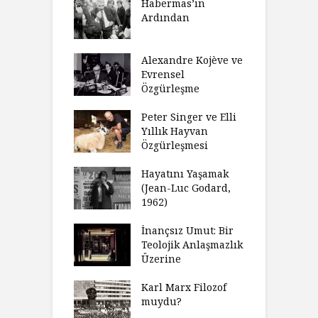
sulaştırıldı?
Habermas’ın
Ç
Ardından
andırma
C
acımızı
İ
ulamak
Alexandre Kojève ve
S
Evrensel
thycilik
Özgürleşme
M
dan Analitik
R
fenin Doğuşu
Peter Singer ve Elli
F
Yıllık Hayvan
olsüz
Özgürleşmesi
K
celer Geceleri
D
madığında Ne
Hayatını Yaşamak
U
lısınız?
(Jean-Luc Godard,
Y
1962)
furt Okulu Bir
F
ır Modern
İnançsız Umut: Bir
A
mlarda
Teolojik Anlaşmazlık
T
kkümün Nasıl
Üzerine
T
ğini İnceliyor
İ
Karl Marx Filozof
imse Bir
muydu?
H
törün
D