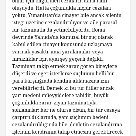
onlar için öngörülen cezaların daha hafif
oluşuydu. Hatta çoğunlukla hiçbir cezaları
yoktu. Yunanistan’da cinayet bile ancak ailenin
isteği üzerine cezalandırılıyor ve aile parasal
bir tazminatla da yetinebiliyordu. Roma
devrinde Yahuda’da kamusal bir suç olarak
kabul edilen cinayet konusunda uzlaşmaya
varmak yasaktı, ama yaralamalar veya
hırsızlıklar için aynı şey geçerli değildi.
Tazminatı takip etmek zarar gören bireylere
düşerdi ve eğer isterlerse suçlunun belli bir
para karşılığında kendini aklamasına izin
verebilirlerdi. Demek ki bu tür fiiller ancak
yarı medeni müeyyidelere tabidir; büyük
çoğunlukla zarar-ziyan tazminatıyla
sonlanırlar; her ne olursa olsun, bir tür cezaya
çarptırıldıklarında, yani suçlunun bedeni
cezalandırıldığında bile, devletin cezalandırma
işlemini kendisinin takip etmesini gerektirecek