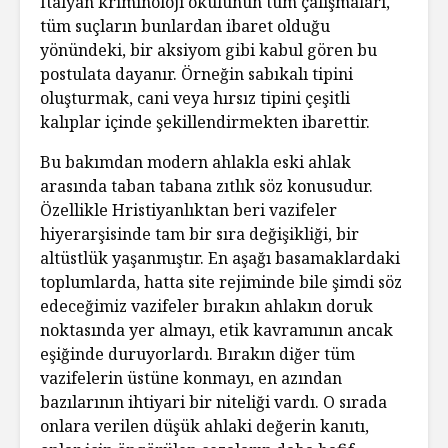
İtalyan kriminoloji okulunun tüm çalışmaları,
tüm suçların bunlardan ibaret olduğu
yönündeki, bir aksiyom gibi kabul gören bu
postulata dayanır. Örneğin sabıkalı tipini
oluşturmak, cani veya hırsız tipini çeşitli
kalıplar içinde şekillendirmekten ibarettir.
Bu bakımdan modern ahlakla eski ahlak
arasında taban tabana zıtlık söz konusudur.
Özellikle Hristiyanlıktan beri vazifeler
hiyerarşisinde tam bir sıra değişikliği, bir
altüstlük yaşanmıştır. En aşağı basamaklardaki
toplumlarda, hatta site rejiminde bile şimdi söz
edeceğimiz vazifeler bırakın ahlakın doruk
noktasında yer almayı, etik kavramının ancak
eşiğinde duruyorlardı. Bırakın diğer tüm
vazifelerin üstüne konmayı, en azından
bazılarının ihtiyari bir niteliği vardı. O sırada
onlara verilen düşük ahlaki değerin kanıtı,