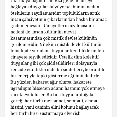
sıkı sıkıya bağlıdırlar. Bizi genelde bireye
bağlayan duygular büyüyorsa, bunun nedeni
ötekilerin zayıflamasıdır; toplulukların artık
insan şahsiyetinin çıkarlarından başka bir amaç
güdememesidir. Cinayetlerin azalmasının
nedeni de, insan kültünün mevzi
kazanmasından çok mistik devlet kültünün
gerilemesidir. Nitekim mistik devlet kültünün
temelinde yer alan duygular kendiliklerinden
cinayete teşvik edicidir. Üstelik tüm kolektif
duygular gibi çok şiddetlidirler; dolayısıyla
rencide edildiklerinde bu şiddetleriyle orantılı
bir enerjiyle tepki gösterme eğilimindedirler.
Bu yüzden hakaret ağır olursa, hakarete
uğradığını hisseden adamı hasmını yok etmeye
sürükleyebilirler. Bu tür duygular doğaları
gereği her türlü merhamet, sempati, acıma
hissini, yani caninin elini kolunu bağlayacak
her türlü hissi susturmaya elverişli