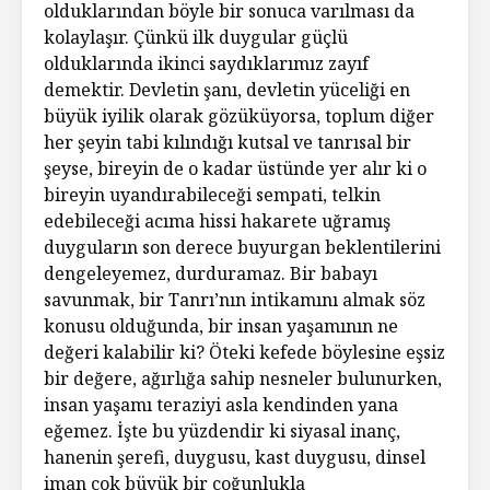
olduklarından böyle bir sonuca varılması da
kolaylaşır. Çünkü ilk duygular güçlü
olduklarında ikinci saydıklarımız zayıf
demektir. Devletin şanı, devletin yüceliği en
büyük iyilik olarak gözüküyorsa, toplum diğer
her şeyin tabi kılındığı kutsal ve tanrısal bir
şeyse, bireyin de o kadar üstünde yer alır ki o
bireyin uyandırabileceği sempati, telkin
edebileceği acıma hissi hakarete uğramış
duyguların son derece buyurgan beklentilerini
dengeleyemez, durduramaz. Bir babayı
savunmak, bir Tanrı’nın intikamını almak söz
konusu olduğunda, bir insan yaşamının ne
değeri kalabilir ki? Öteki kefede böylesine eşsiz
bir değere, ağırlığa sahip nesneler bulunurken,
insan yaşamı teraziyi asla kendinden yana
eğemez. İşte bu yüzdendir ki siyasal inanç,
hanenin şerefi, duygusu, kast duygusu, dinsel
iman çok büyük bir çoğunlukla