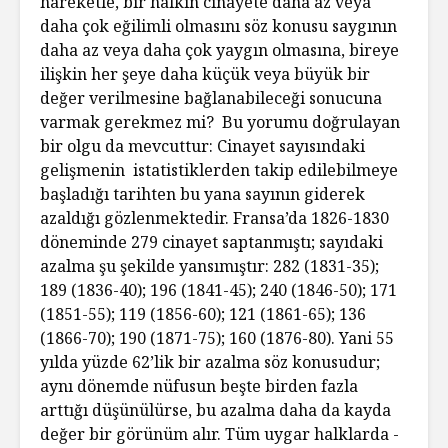
hareketle, bir halkın cinayete daha az veya
daha çok eğilimli olmasını söz konusu saygının
daha az veya daha çok yaygın olmasına, bireye
ilişkin her şeye daha küçük veya büyük bir
değer verilmesine bağlanabileceği sonucuna
varmak gerekmez mi? Bu yorumu doğrulayan
bir olgu da mevcuttur: Cinayet sayısındaki
gelişmenin istatistiklerden takip edilebilmeye
başladığı tarihten bu yana sayının giderek
azaldığı gözlenmektedir. Fransa’da 1826-1830
döneminde 279 cinayet saptanmıştı; sayıdaki
azalma şu şekilde yansımıştır: 282 (1831-35);
189 (1836-40); 196 (1841-45); 240 (1846-50); 171
(1851-55); 119 (1856-60); 121 (1861-65); 136
(1866-70); 190 (1871-75); 160 (1876-80). Yani 55
yılda yüzde 62’lik bir azalma söz konusudur;
aynı dönemde nüfusun beşte birden fazla
arttığı düşünülürse, bu azalma daha da kayda
değer bir görünüm alır. Tüm uygar halklarda -