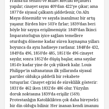
Fransa’da Senato ve Millet Meclisi seçimleri
yapılır; cinayet sayısı 409’dan 422’ye çıkar; ama
1877’de siyasal çalkantı şiddetlenir, On Altı
Mayıs dönemidir ve sayıda inanılmaz bir artış
yaşanır. Birden bire 503’e fırlar; 1839’dan beri
böyle bir sayıya erişilmemiştir. 1849’dan İkinci
İmparatorluğun iyice sağlam temellere
oturduğu döneme kadar süren kaynaşma yılları
boyunca da aynı hadiseye rastlanır. 1848’de 432,
1849’da 496, 1850’de 485, 1851’de 496 cinayet
sayılır, sonra 1852’de düşüş başlar, ama sayılar
1854’e kadar yine de çok yüksek kalır. Louis
Philippe’in saltanatının ilk yıllarında siyasal
partiler oldukça şiddetli bir rekabete
tutuşurlar. Cinayet eğrisi de süreklilik gösterir:
1831’de 462 iken 1832’de 486 olur. Yüzyılın
doruk noktasına 1839’da erişilir (569).
Protestanlığın Katoliklikten çok daha bireyselci
bir din olduğu bilinir. Her inanan kendi imanını