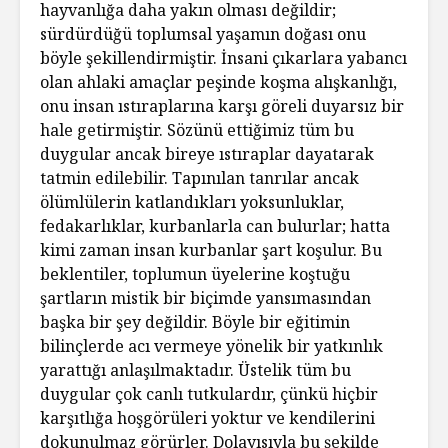
hayvanlığa daha yakın olması değildir;
sürdürdüğü toplumsal yaşamın doğası onu
böyle şekillendirmiştir. İnsani çıkarlara yabancı
olan ahlaki amaçlar peşinde koşma alışkanlığı,
onu insan ıstıraplarına karşı göreli duyarsız bir
hale getirmiştir. Sözünü ettiğimiz tüm bu
duygular ancak bireye ıstıraplar dayatarak
tatmin edilebilir. Tapınılan tanrılar ancak
ölümlülerin katlandıkları yoksunluklar,
fedakarlıklar, kurbanlarla can bulurlar; hatta
kimi zaman insan kurbanlar şart koşulur. Bu
beklentiler, toplumun üyelerine koştuğu
şartların mistik bir biçimde yansımasından
başka bir şey değildir. Böyle bir eğitimin
bilinçlerde acı vermeye yönelik bir yatkınlık
yarattığı anlaşılmaktadır. Üstelik tüm bu
duygular çok canlı tutkulardır, çünkü hiçbir
karşıtlığa hoşgörüleri yoktur ve kendilerini
dokunulmaz görürler. Dolayısıyla bu şekilde