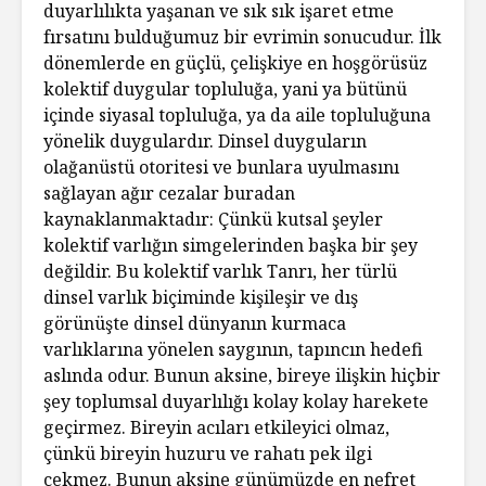
duyarlılıkta yaşanan ve sık sık işaret etme
fırsatını bulduğumuz bir evrimin sonucudur. İlk
dönemlerde en güçlü, çelişkiye en hoşgörüsüz
kolektif duygular topluluğa, yani ya bütünü
içinde siyasal topluluğa, ya da aile topluluğuna
yönelik duygulardır. Dinsel duyguların
olağanüstü otoritesi ve bunlara uyulmasını
sağlayan ağır cezalar buradan
kaynaklanmaktadır: Çünkü kutsal şeyler
kolektif varlığın simgelerinden başka bir şey
değildir. Bu kolektif varlık Tanrı, her türlü
dinsel varlık biçiminde kişileşir ve dış
görünüşte dinsel dünyanın kurmaca
varlıklarına yönelen saygının, tapıncın hedefi
aslında odur. Bunun aksine, bireye ilişkin hiçbir
şey toplumsal duyarlılığı kolay kolay harekete
geçirmez. Bireyin acıları etkileyici olmaz,
çünkü bireyin huzuru ve rahatı pek ilgi
çekmez. Bunun aksine günümüzde en nefret