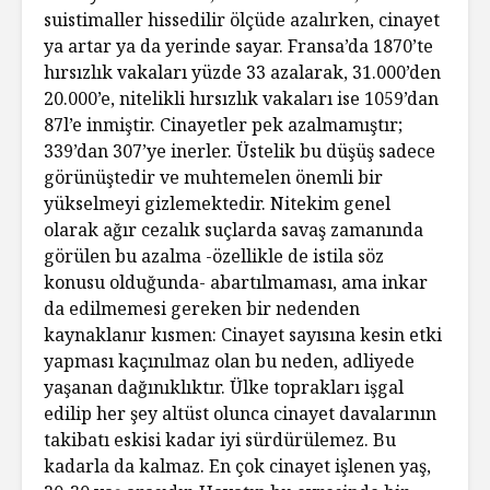
suistimaller hissedilir ölçüde azalırken, cinayet
ya artar ya da yerinde sayar. Fransa’da 1870’te
hırsızlık vakaları yüzde 33 azalarak, 31.000’den
20.000’e, nitelikli hırsızlık vakaları ise 1059’dan
87l’e inmiştir. Cinayetler pek azalmamıştır;
339’dan 307’ye inerler. Üstelik bu düşüş sadece
görünüştedir ve muhtemelen önemli bir
yükselmeyi gizlemektedir. Nitekim genel
olarak ağır cezalık suçlarda savaş zamanında
görülen bu azalma -özellikle de istila söz
konusu olduğunda- abartılmaması, ama inkar
da edilmemesi gereken bir nedenden
kaynaklanır kısmen: Cinayet sayısına kesin etki
yapması kaçınılmaz olan bu neden, adliyede
yaşanan dağınıklıktır. Ülke toprakları işgal
edilip her şey altüst olunca cinayet davalarının
takibatı eskisi kadar iyi sürdürülemez. Bu
kadarla da kalmaz. En çok cinayet işlenen yaş,