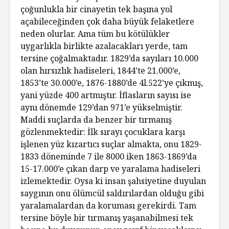
çoğunlukla bir cinayetin tek başına yol
açabileceğinden çok daha büyük felaketlere
neden olurlar. Ama tüm bu kötülükler
uygarlıkla birlikte azalacakları yerde, tam
tersine çoğalmaktadır. 1829’da sayıları 10.000
olan hırsızlık hadiseleri, 1844’te 21.000’e,
1853’te 30.000’e, 1876-1880’de 4l.522’ye çıkmış,
yani yüzde 400 artmıştır. İflasların sayısı ise
aynı dönemde 129’dan 971’e yükselmiştir.
Maddi suçlarda da benzer bir tırmanış
gözlenmektedir: İlk sırayı çocuklara karşı
işlenen yüz kızartıcı suçlar almakta, onu 1829-
1833 döneminde 7 ile 8000 iken 1863-1869’da
15-17.000’e çıkan darp ve yaralama hadiseleri
izlemektedir. Oysa ki insan şahsiyetine duyulan
saygının onu ölümcül saldırılardan olduğu gibi
yaralamalardan da koruması gerekirdi. Tam
tersine böyle bir tırmanış yaşanabilmesi tek