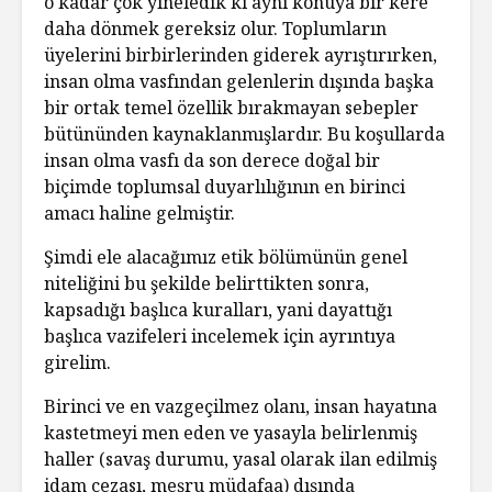
o kadar çok yineledik ki aynı konuya bir kere
daha dönmek gereksiz olur. Toplumların
üyelerini birbirlerinden giderek ayrıştırırken,
insan olma vasfından gelenlerin dışında başka
bir ortak temel özellik bırakmayan sebepler
bütününden kaynaklanmışlardır. Bu koşullarda
insan olma vasfı da son derece doğal bir
biçimde toplumsal duyarlılığının en birinci
amacı haline gelmiştir.
Şimdi ele alacağımız etik bölümünün genel
niteliğini bu şekilde belirttikten sonra,
kapsadığı başlıca kuralları, yani dayattığı
başlıca vazifeleri incelemek için ayrıntıya
girelim.
Birinci ve en vazgeçilmez olanı, insan hayatına
kastetmeyi men eden ve yasayla belirlenmiş
haller (savaş durumu, yasal olarak ilan edilmiş
idam cezası, meşru müdafaa) dışında