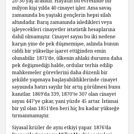
20-30 yaş arasıdır. Hayatın bu evresinde bir
milyon kişi yılda 40 cinayet işler. Ama savaş
zamanında bu yaştaki gençlerin hepsi silah
altındadır. Barış zamanında isledikleri veya
işleyecekleri cinayetler istatistik hesaplarına
dahil olmamıştır. Cinayet sayısı bu iki nedene
karşın yine de pek düşmemişse, aslında bunun
ciddi bir yükselişe işaret ettiğinden emin
olunabilir. 1871’de, ülkenin ahlaki durumu daha
pek değişmediği halde, ordular terhis edilip
mahkemeler görevlerini daha düzenli bir
şekilde yapmaya başlayabildiklerinde cinayet
sayısında hatırı sayılır bir artış görülmesi bunu
kanıtlar. 1869’da 339, 1870’te 307 olan cinayet
sayısı 447’ye çıkar, yani yüzde 45 artar. İstisnai
bir yıl olan 1851’den beri hiç bu kadar yükseğe
tırmanmamıştır.
Siyasal krizler de aynı etkiyi yapar. 1876’da