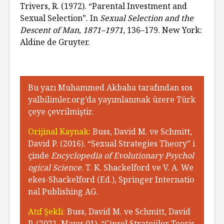
Trivers, R. (1972). “Parental Investment and
Sexual Selection”. In
Sexual Selection and the
Descent of Man, 1871–1971
, 136–179. New York:
Aldine de Gruyter.
Bu yazı Muhammed Akbaba tarafından sos
yalbilimler.org’da yayımlanmak üzere Türk
çeye çevrilmiştir.
Orijinal Kaynak:
Buss, David M. ve Schmitt,
David P. (2016). “Sexual Strategies Theory” i
çinde
Encyclopedia of Evolutionary Psychol
ogical Science
. T. K. Shackelford ve V. A. We
ekes-Shackelford (Ed.), Springer Internatio
nal Publishing AG.
Atıf Şekli:
Buss, David M. ve Schmitt, David
P. (2021, Mayıs 01). “Cinsel Stratejiler Teoris