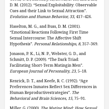
D. M. (2012). “Sexual Exploitability: Observable
Cues and their Link to Sexual Attraction”.
Evolution and Human Behavior, 33
, 417–426.
Haselton, M. G., and Buss, D. M. (2001).
“Emotional Reactions Following First Time
Sexual Intercourse: The Affective Shift
Hypothesis”.
Personal Relationships, 8
, 357–369.
Jonason, P. K., Li, N. P., Webster, G. D., and
Schmitt, D. P. (2009). “The Dark Triad:
Facilitating Short-Term Matingin Men”.
European Journal of Personality, 23
, 5–18.
Kenrick, D. T., and Keefe, R. C. (1992). “Age
Preferences Inmates Reflect Sex Differences in
Human Reproductivestrategies”.
The
Behavioral and Brain Sciences, 15
, 75–91.
Miller, G. (2000).
The Mating Mind: How Sexual