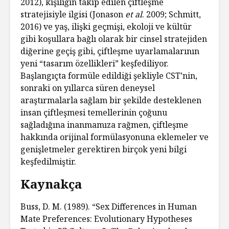
2012), kişiliğin takip edilen çiftleşme
stratejisiyle ilgisi (Jonason
et al
. 2009; Schmitt,
2016) ve yaş, ilişki geçmişi, ekoloji ve kültür
gibi koşullara bağlı olarak bir cinsel stratejiden
diğerine geçiş gibi, çiftleşme uyarlamalarının
yeni “tasarım özellikleri” keşfediliyor.
Başlangıçta formüle edildiği şekliyle CST’nin,
sonraki on yıllarca süren deneysel
araştırmalarla sağlam bir şekilde desteklenen
insan çiftleşmesi temellerinin çoğunu
sağladığına inanmamıza rağmen, çiftleşme
hakkında orijinal formülasyonuna eklemeler ve
genişletmeler gerektiren birçok yeni bilgi
keşfedilmiştir.
Kaynakça
Buss, D. M. (1989). “Sex Differences in Human
Mate Preferences: Evolutionary Hypotheses