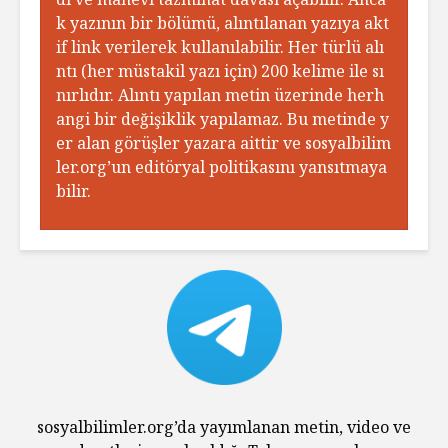
k yazının bir bölümü, alıntılanan yazıya akt
if link verilerek kullanılabilir. Her türlü alı
ntı (her müstakil yazı için) 200 kelime ile sı
nırlıdır. Alıntı yapılan metin üzerinde herh
angi bir değişiklik yapılamaz. Bu metinde y
er alan görüşler yazara aittir ve sosyalbilim
ler.org’un editöryal politikasını yansıtmaya
bilir.
sosyalbilimler.org’da yayımlanan metin, video ve