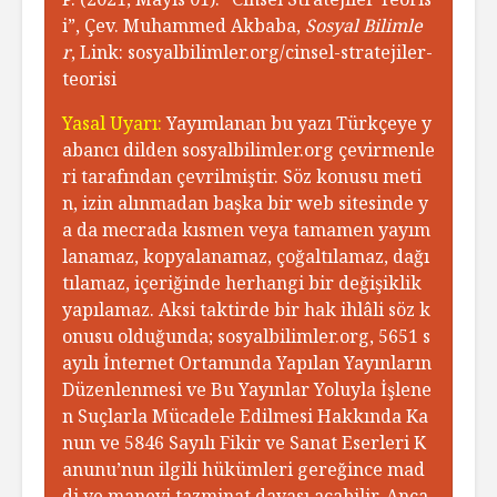
i”, Çev. Muhammed Akbaba,
Sosyal Bilimle
r
, Link: sosyalbilimler.org/cinsel-stratejiler-
teorisi
Yasal Uyarı:
Yayımlanan bu yazı Türkçeye y
abancı dilden sosyalbilimler.org çevirmenle
ri tarafından çevrilmiştir. Söz konusu meti
n, izin alınmadan başka bir web sitesinde y
a da mecrada kısmen veya tamamen yayım
lanamaz, kopyalanamaz, çoğaltılamaz, dağı
tılamaz, içeriğinde herhangi bir değişiklik
yapılamaz. Aksi taktirde bir hak ihlâli söz k
onusu olduğunda; sosyalbilimler.org, 5651 s
ayılı İnternet Ortamında Yapılan Yayınların
Düzenlenmesi ve Bu Yayınlar Yoluyla İşlene
n Suçlarla Mücadele Edilmesi Hakkında Ka
nun ve 5846 Sayılı Fikir ve Sanat Eserleri K
anunu’nun ilgili hükümleri gereğince mad
di ve manevi tazminat davası açabilir. Anca