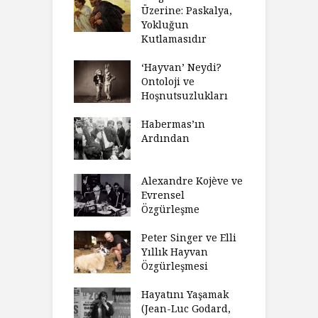
 Anlatıya
Üzerine: Paskalya,
D
lı Düşünme
Yokluğun
D
Neden Engel
Kutlamasıdır
S
r?
O
‘Hayvan’ Neydi?
eme ve Düşüş:
Ontoloji ve
G
rsite Eğitimi
Hoşnutsuzlukları
Ü
N
sulaştırıldı?
Habermas’ın
Ç
Ardından
andırma
C
acımızı
İ
ulamak
Alexandre Kojève ve
S
Evrensel
thycilik
Özgürleşme
M
dan Analitik
R
fenin Doğuşu
Peter Singer ve Elli
F
Yıllık Hayvan
olsüz
Özgürleşmesi
K
celer Geceleri
D
madığında Ne
Hayatını Yaşamak
U
lısınız?
(Jean-Luc Godard,
Y