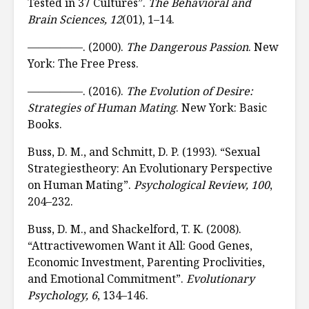
Tested in 37 Cultures”.
The Behavioral and
Brain Sciences, 12
(01), 1–14.
—————. (2000).
The Dangerous Passion
. New
York: The Free Press.
—————. (2016).
The Evolution of Desire:
Strategies of Human Mating
. New York: Basic
Books.
Buss, D. M., and Schmitt, D. P. (1993). “Sexual
Strategiestheory: An Evolutionary Perspective
on Human Mating”.
Psychological Review, 100
,
204–232.
Buss, D. M., and Shackelford, T. K. (2008).
“Attractivewomen Want it All: Good Genes,
Economic Investment, Parenting Proclivities,
and Emotional Commitment”.
Evolutionary
Psychology, 6
, 134–146.