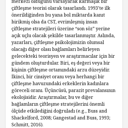
merkezi olduğunu varsayarak karmaşık bir
çiftleşme teorisi olarak tasarlandı. 1993’te ilk
önerildiğinden bu yana bol miktarda kanıt
birikmiş olsa da CST, evrimleşmiş insan
çiftleşme stratejileri üzerine “son söz” yerine
açık uçlu olacak şekilde tasarlanmıştır. Aslında,
yazarları, çiftleşme psikolojimizin olumsal
olacağı diğer olası bağlamları belirleyen
gelecekteki teorisyen ve araştırmacılar için bir
gündem oluşturdular. Biri, eş değeri veya bir
kişinin çiftleşme ortamındaki arzu düzeyidir.
İkinci, bir cinsiyet oranı veya herhangi bir
çiftleşme havuzundaki erkeklerin kadınlara
göreceli oranı. Üçüncüsü, parazit prevalansının
ekolojisidir. Araştırmalar, bu ve diğer
bağlamların çiftleşme stratejilerini önemli
ölçüde etkilediğini doğruladı (e.g., Buss and
Shackelford, 2008; Gangestad and Buss, 1993;
Schmitt, 2016).