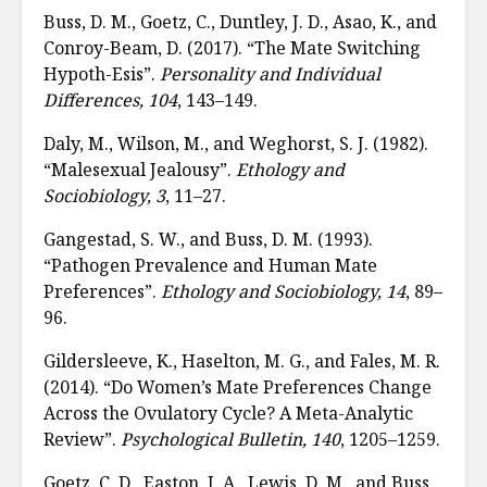
Buss, D. M., Goetz, C., Duntley, J. D., Asao, K., and
Conroy-Beam, D. (2017). “The Mate Switching
Hypoth-Esis”.
Personality and Individual
Differences, 104
, 143–149.
Daly, M., Wilson, M., and Weghorst, S. J. (1982).
“Malesexual Jealousy”.
Ethology and
Sociobiology, 3
, 11–27.
Gangestad, S. W., and Buss, D. M. (1993).
“Pathogen Prevalence and Human Mate
Preferences”.
Ethology and Sociobiology, 14
, 89–
96.
Gildersleeve, K., Haselton, M. G., and Fales, M. R.
(2014). “Do Women’s Mate Preferences Change
Across the Ovulatory Cycle? A Meta-Analytic
Review”.
Psychological Bulletin, 140
, 1205–1259.
Goetz, C. D., Easton, J. A., Lewis, D. M., and Buss,