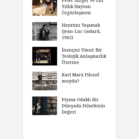
fenin Doğuşu
Peter Singer ve Elli
F
Yıllık Hayvan
olsüz
Özgürleşmesi
K
celer Geceleri
D
madığında Ne
Hayatını Yaşamak
U
lısınız?
(Jean-Luc Godard,
Y
1962)
furt Okulu Bir
F
ır Modern
İnançsız Umut: Bir
A
mlarda
Teolojik Anlaşmazlık
T
kkümün Nasıl
Üzerine
T
ğini İnceliyor
İ
Karl Marx Filozof
imse Bir
muydu?
H
törün
D
ndığını Görmek
Y
emeli
Piyasa Odaklı Bir
İ
Dünyada Felsefenin
e Orwell,
Değeri
G
t Camus ve
A
at
H
Charles’ın
K