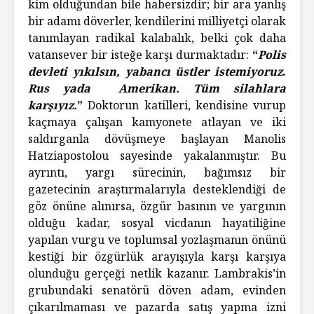
kim olduğundan bile habersizdir; bir ara yanlış
bir adamı döverler, kendilerini milliyetçi olarak
tanımlayan radikal kalabalık, belki çok daha
vatansever bir isteğe karşı durmaktadır:
“
Polis
devleti yıkılsın, yabancı üstler istemiyoruz
.
Rus yada Amerikan. Tüm silahlara
karşıyız.
”
Doktorun katilleri, kendisine vurup
kaçmaya çalışan kamyonete atlayan ve iki
saldırganla dövüşmeye başlayan Manolis
Hatziapostolou sayesinde yakalanmıştır. Bu
ayrıntı, yargı sürecinin, bağımsız bir
gazetecinin araştırmalarıyla desteklendiği de
göz önüne alınırsa, özgür basının ve yargının
olduğu kadar, sosyal vicdanın hayatiliğine
yapılan vurgu ve toplumsal yozlaşmanın önünü
kestiği bir özgürlük arayışıyla karşı karşıya
olunduğu gerçeği netlik kazanır. Lambrakis’in
grubundaki senatörü döven adam, evinden
çıkarılmaması ve pazarda satış yapma izni