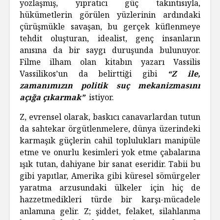
yozlaşmış, yıpratıcı güç takıntısıyla,
hükümetlerin görülen yüzlerinin ardındaki
çürüşmükle savaşan, bu gerçek küflenmeye
tehdit oluşturan, idealist, genç insanların
anısına da bir saygı duruşunda bulunuyor.
Filme ilham olan kitabın yazarı Vassilis
Vassilikos’un da belirttiği gibi
“
Z ile,
zamanımızın politik suç mekanizmasını
açığa çıkarmak”
istiyor.
Z, evrensel olarak, baskıcı canavarlardan tutun
da sahtekar örgütlenmelere, dünya üzerindeki
karmaşık güçlerin cahil toplulukları manipüle
etme ve onurlu kesimleri yok etme çabalarına
ışık tutan, dahiyane bir sanat eseridir. Tabii bu
gibi yapıtlar, Amerika gibi küresel sömürgeler
yaratma arzusundaki ülkeler için hiç de
hazzetmedikleri türde bir karşı-mücadele
anlamına gelir. Z; şiddet, felaket, silahlanma