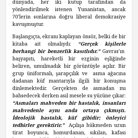
dünyada, her iki kutup tarafından da
yönlendirilmek istenen Yunanistan, ancak
70’lerin sonlarına doğru liberal demokrasiye
kavuşmuştur.
Başlangıçta, ekranı kaplayan önsöz, belki de bir
kitaba ait olmalıydı:
“
Gerçek kişilerle
herhangi bir benzerlik kasıtlıdır.”
Gavras’ın
başyapıtı, hareketli bir ezginin eşliğinde
beliren, umulmadık bir görüntüyle açılır. Bir
grup üniformalı, şarapçılık ve asma ağacına
dadanan küf mantarıyla ilgili bir konuşma
dinlemektedir. Gerçekten de asmadan mı
bahsedecek derken asıl mesele su yüzüne çıkar:
“Asmaları mahveden bir hastalık, insanları
mahvedenle aynı anda ortaya çıkmıştı.
İdeolojik hastalık, küf gibidir; önleyici
tedbirler gerektirir.”
Açılışa hükmeden uzun
tirat boyunca, homurdanan, sıkılan, kafası