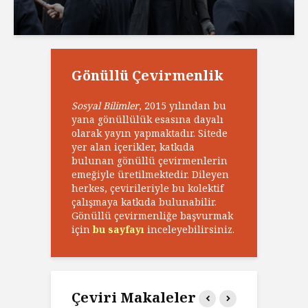
Gönüllü Çevirmenlik
Sosyal Bilimler
, 2015 yılından bu
yana gönüllülük esasına dayalı
olarak yayın yapmaktadır. Sitede
yer alan içerikler, katkıda
bulunan gönüllü çevirmenlerin
emeğiyle üretilmektedir. Dileyen
herkes, çevirileriyle bu kolektif
çalışmaya katkıda bulunabilir.
Gönüllü çevirmenliğe başvurmak
için
bu sayfayı
inceleyebilirsiniz.
Çeviri Makaleler