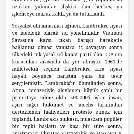
uzaktan yakından ilişkisi olan herkes, ya
işkenceye maruz kaldı, ya da tutuklandı.
Sosyalist olmamasına rağmen, Lambrakis, siyasi
ve ideolojik olarak sol yönelimlidir. Vietnam
Savaşı’na karşı çıkan barışçı hareketle
bağlantısı olması yanısıra, iç savaştan sonra
ülkedeki tek yasal sol-kanat parti olan EDA’nın
kurucuları arasında da yer almıştır. 1961’de
milletvekili seçilen Lambrakis, kısa siyasi
hayatı boyunca barıştan yana bir tavır
sergilemiştir. Lambrakis’in ölümünden sonra,
Atina, cenazesiyle alevlenen büyük çaplı bir
protestoya sahne oldu. 500.000’i aşkın insan,
aşırı sağcı hükümet ve meclis tarafından
desteklenen faaliyetleri protesto etmek için
toplandı. Lambrakis suikastı, muazzam popüler
bir tepki başlattı ve kısa bir süre sonra,
araştırmacı Christos Sartzetakis ve Başsavcı P.