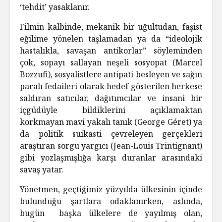
‘tehdit’ yasaklanır.
Filmin kalbinde, mekanik bir uğultudan, faşist
eğilime yönelen taşlamadan ya da “ideolojik
hastalıkla, savaşan antikorlar” söyleminden
çok, sopayı sallayan neşeli sosyopat (Marcel
Bozzufi), sosyalistlere antipati besleyen ve sağın
paralı fedaileri olarak hedef gösterilen herkese
saldıran satıcılar, dağıtımcılar ve insani bir
içgüdüyle bildiklerini açıklamaktan
korkmayan mavi yakalı tanık (George Géret) ya
da politik suikasti çevreleyen gerçekleri
araştıran sorgu yargıcı (Jean-Louis Trintignant)
gibi yozlaşmışlığa karşı duranlar arasındaki
savaş yatar.
Yönetmen, geçtiğimiz yüzyılda ülkesinin içinde
bulunduğu şartlara odaklanırken, aslında,
bugün başka ülkelere de yayılmış olan,