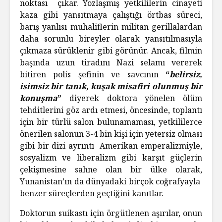
noktası çıkar. Yozlaşmış yetkililerin cinayeti
kaza gibi yansıtmaya çalıştığı örtbas süreci,
barış yanlısı muhaliflerin militan gerillalardan
daha sorunlu bireyler olarak yansıtılmasıyla
çıkmaza sürüklenir gibi görünür. Ancak, filmin
başında uzun tiradını Nazi selamı vererek
bitiren polis şefinin ve savcının
“
belirsiz,
isimsiz bir tanık, kuşak misafiri olunmuş bir
konuşma
”
diyerek doktora yönelen ölüm
tehditlerini göz ardı etmesi, öncesinde, toplantı
için bir türlü salon bulunamaması, yetkililerce
önerilen salonun 3-4 bin kişi için yetersiz olması
gibi bir dizi ayrıntı Amerikan emperalizmiyle,
sosyalizm ve liberalizm gibi karşıt güçlerin
çekişmesine sahne olan bir ülke olarak,
Yunanistan’ın da dünyadaki birçok coğrafyayla
benzer süreçlerden geçtiğini kanıtlar.
Doktorun suikastı için örgütlenen aşırılar, onun