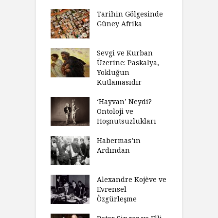
’ın Zaferi,
Tarihin Gölgesinde
H
’nin
Güney Afrika
G
biyeti
M
ınız Bir Hikâye
Sevgi ve Kurban
H
 Anlatıya
Üzerine: Paskalya,
D
lı Düşünme
Yokluğun
D
Neden Engel
Kutlamasıdır
S
r?
O
‘Hayvan’ Neydi?
eme ve Düşüş:
Ontoloji ve
G
rsite Eğitimi
Hoşnutsuzlukları
Ü
N
sulaştırıldı?
Habermas’ın
Ç
Ardından
andırma
C
acımızı
İ
ulamak
Alexandre Kojève ve
S
Evrensel
thycilik
Özgürleşme
M
dan Analitik
R