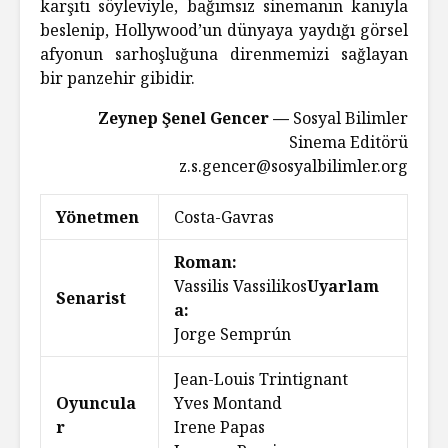
karşıtı söyleviyle, bağımsız sinemanın kanıyla
beslenip, Hollywood’un dünyaya yaydığı görsel
afyonun sarhoşluğuna direnmemizi sağlayan
bir panzehir gibidir.
Zeynep Şenel Gencer —
Sosyal Bilimler
Sinema Editörü
z.s.gencer@sosyalbilimler.org
Yönetmen
Costa-Gavras
Roman:
Vassilis Vassilikos
Uyarlam
Senarist
a:
Jorge Semprún
Jean-Louis Trintignant
Oyuncula
Yves Montand
r
Irene Papas