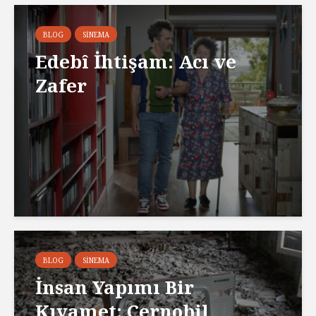
BLOG
SINEMA
Edebî İhtişam: Acı ve
Zafer
BLOG
SINEMA
İnsan Yapımı Bir
Kıyamet: Çernobil