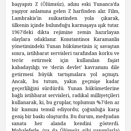
başyapıtı Z (Ölümsüz), adını eski Yunanca’da
yaşıyor anlamına gelen Z harfinden alır. Film,
Lambrakis’in suikastinden yola çıkarak,
ülkenin içinde bulunduğu karmaşaya ışık tutar.
1967’deki dikta rejimine zemin hazırlayan
olaylara odaklanır. Konstantinos Karamanlis
yönetimindeki Yunan hükümetinin iç savaştan
sonra, istihbarat servisleri tarafından korku ve
terör estirmek için kullanılan faşist
kabadayılığı ve ‘derin devlet’ kavramını dile
getirmesi büyük tartışmalara yol açmıştı.
Ancak, bu tutum, yakın geçmişe kadar
geçerliliğini sürdürdü. Yunan hükümetlerine
bağlı istihbarat servisleri, radikal milliyetçileri
kullanarak, ki, bu gruplar, toplumun %7’den az
bir kısmını temsil ediyordu; çoğunluğa karşı
geniş bir baskı oluşturdu. Bu durum, medyadan
sanata her alanda kendini gösterdi.
Muhalefetle, (ya da Ölümsüz gibi yapımlarla)