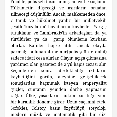
Finalde, polis şefi tasarlanmış cinayetle suçlanır.
Hükümetin düşeceği ve aşırıların ortadan
silineceği düşünülür. Ancak, mahkemeden önce,
7 tanık ve hükümet yanlısı bir milletvekili
çeşitli ‘kazalarda’ hayatlarını kaybeder. Yargıç
tutuklanır ve Lambrakis’in arkadaşları da ya
sürülürler ya da garip ölümlerin kurbanı
olurlar. Katiiler hapse atılır ancak olayda
parmağı bulunan 4 memur(polis şefi de dahil)
sadece idari ceza alırlar. Olayın açığa çıkmasına
yardımcı olan gazeteci de 3 yıl hapis cezası alır.
Seçimlerden sonra, desteklediği iktidarın
kaybettiğini görüp, aleyhine gelişebilecek
sonuçlardan kaçınmak isteyen emperyalist
güçler, cuntanın yeniden darbe yapmasını
sağlar. Ülke, yasakların hüküm sürdüğü yeni
bir karanlık döneme girer: Uzun saç,mini etek,
Sofokles, Tolstoy, basın özgürlüğü, sosyoloji,
modern müzik ve matematik gibi bir dizi