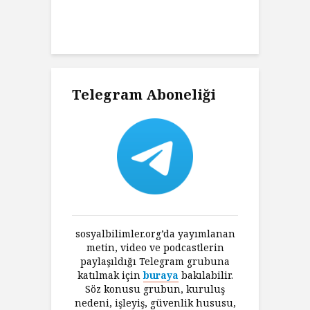
ni Haklı
K
an Felsefesi
Ç
Telegram Aboneliği
sosyalbilimler.org’da yayımlanan
metin, video ve podcastlerin
paylaşıldığı Telegram grubuna
katılmak için
buraya
bakılabilir.
Söz konusu grubun, kuruluş
nedeni, işleyiş, güvenlik hususu,