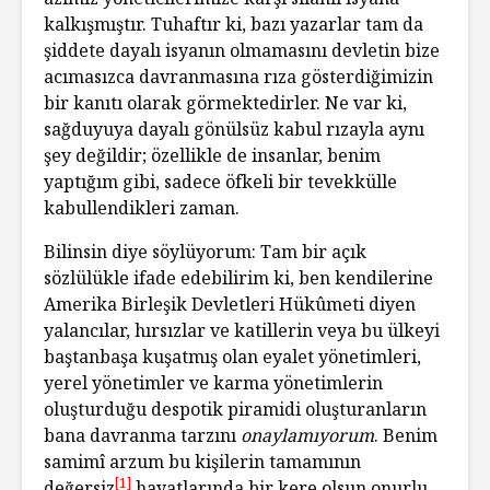
kalkışmıştır. Tuhaftır ki, bazı yazarlar tam da
şiddete dayalı isyanın olmamasını devletin bize
acımasızca davranmasına rıza gösterdiğimizin
bir kanıtı olarak görmektedirler. Ne var ki,
sağduyuya dayalı gönülsüz kabul rızayla aynı
şey değildir; özellikle de insanlar, benim
yaptığım gibi, sadece öfkeli bir tevekkülle
kabullendikleri zaman.
Bilinsin diye söylüyorum: Tam bir açık
sözlülükle ifade edebilirim ki, ben kendilerine
Amerika Birleşik Devletleri Hükûmeti diyen
yalancılar, hırsızlar ve katillerin veya bu ülkeyi
baştanbaşa kuşatmış olan eyalet yönetimleri,
yerel yönetimler ve karma yönetimlerin
oluşturduğu despotik piramidi oluşturanların
bana davranma tarzını
onaylamıyorum
. Benim
samimî arzum bu kişilerin tamamının
[1]
değersiz
hayatlarında bir kere olsun onurlu