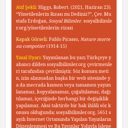
Atıf Şekli:
Higgs, Robert. (2021, Haziran 23).
“Yönetilenlerin Rızası mı Dediniz?”, Çev. Mu
stafa Erdoğan,
Sosyal Bilimler
. sosyalbilimle
r.org/yönetilenlerin-rizasi
Kapak Görseli:
Pablo Picasso,
Nature morte
au compotier
(1914-15)
Yasal Uyarı:
Yayımlanan bu yazı Türkçeye y
abancı dilden sosyalbilimler.org çevirmenle
ri tarafından çevrilmiştir. Söz konusu meti
n, izin alınmadan başka bir web sitesinde y
a da mecrada kısmen veya tamamen yayım
lanamaz, kopyalanamaz, çoğaltılamaz, dağı
tılamaz, içeriğinde herhangi bir değişiklik
yapılamaz. Aksi taktirde bir hak ihlâli söz k
onusu olduğunda; sosyalbilimler.org, 5651 s
ayılı İnternet Ortamında Yapılan Yayınların
Düzenlenmesi ve Bu Yayınlar Yoluyla İşlene