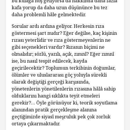
bu kulağa hoş geliyorsa da hakkında daha fazla
kafa yorup da daha uzun düşününce bu tez
daha problemli hâle gelmektedir.
Sorular ardı ardına geliyor. Herkesin rıza
göstermesi şart mıdır? Eğer değilse, kaç kişinin
rızası yeterlidir ve rıza göstermeyenlerin ne
gibi seçenekleri vardır? Rızanın biçimi ne
olmalıdır; sözlü, yazılı, açık, zımnî? Eğer zımnî
ise, bu nasıl tespit edilecek, kayda
geçirilecektir? Toplumun terkibinin doğumlar,
ölümler ve uluslararası göç yoluyla sürekli
olarak değiştiği gerçeği karşısında,
yönetenlerin yönetilenlerin rızasına hâlâ sahip
olduklarını hangi sıklıkta teyit etmeleri
gerekir?… Öyle görünüyor ki, teorik soyutlama
alanından pratik gerçekleşme alanına
geçtiğimizde siyasî meşruluk pek çok zorluk
ortaya çıkarmaktadır.