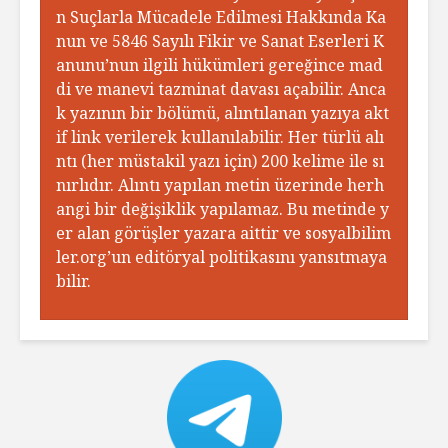
n Suçlarla Mücadele Edilmesi Hakkında Ka
nun ve 5846 Sayılı Fikir ve Sanat Eserleri K
anunu’nun ilgili hükümleri gereğince mad
di ve manevi tazminat davası açabilir. Anca
k yazının bir bölümü, alıntılanan yazıya akt
if link verilerek kullanılabilir. Her türlü alı
ntı (her müstakil yazı için) 200 kelime ile sı
nırlıdır. Alıntı yapılan metin üzerinde herh
angi bir değişiklik yapılamaz. Bu metinde y
er alan görüşler yazara aittir ve sosyalbilim
ler.org’un editöryal politikasını yansıtmaya
bilir.