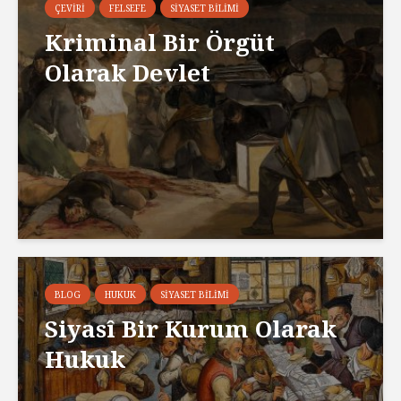
ÇEVIRI
FELSEFE
SIYASET BILIMI
Kriminal Bir Örgüt
Olarak Devlet
BLOG
HUKUK
SIYASET BILIMI
Siyasî Bir Kurum Olarak
Hukuk