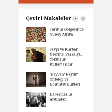
Çeviri Makaleler
’ın Zaferi,
Tarihin Gölgesinde
H
’nin
Güney Afrika
G
biyeti
M
ınız Bir Hikâye
Sevgi ve Kurban
H
 Anlatıya
Üzerine: Paskalya,
D
lı Düşünme
Yokluğun
D
Neden Engel
Kutlamasıdır
S
r?
O
‘Hayvan’ Neydi?
eme ve Düşüş:
Ontoloji ve
G
rsite Eğitimi
Hoşnutsuzlukları
Ü
N
sulaştırıldı?
Habermas’ın
Ç
Ardından
andırma
C
acımızı
İ