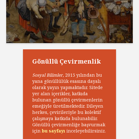
Gönüllü Çevirmenlik
Sosyal Bilimler
, 2015 yılından bu
yana gönüllülük esasına dayalı
olarak yayın yapmaktadır. Sitede
yer alan içerikler, katkıda
bulunan gönüllü çevirmenlerin
emeğiyle üretilmektedir. Dileyen
herkes, çevirileriyle bu kolektif
çalışmaya katkıda bulunabilir.
Gönüllü çevirmenliğe başvurmak
için
bu sayfayı
inceleyebilirsiniz.