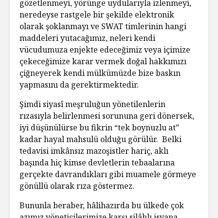
gözetlenmeyi, yörünge uydularıyla izlenmeyi,
neredeyse rastgele bir şekilde elektronik
olarak şoklanmayı ve SWAT timlerinin hangi
maddeleri yutacağımız, neleri kendi
vücudumuza enjekte edeceğimiz veya içimize
çekeceğimize karar vermek doğal hakkımızı
çiğneyerek kendi mülkümüzde bize baskın
yapmasını da gerektirmektedir.
Şimdi siyasî meşruluğun yönetilenlerin
rızasıyla belirlenmesi sorununa geri dönersek,
iyi düşünülürse bu fikrin “tek boynuzlu at”
kadar hayal mahsulü olduğu görülür. Belki
tedavisi imkânsız mazoşistler hariç, aklı
başında hiç kimse devletlerin tebaalarına
gerçekte davrandıkları gibi muamele görmeye
gönüllü olarak rıza göstermez.
Bununla beraber, hâlihazırda bu ülkede çok
azımız yöneticilerimize karşı silâhlı isyana