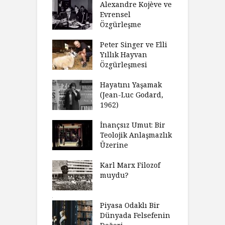
ulamak
Alexandre Kojève ve
S
Evrensel
thycilik
Özgürleşme
M
dan Analitik
R
fenin Doğuşu
Peter Singer ve Elli
F
Yıllık Hayvan
olsüz
Özgürleşmesi
K
celer Geceleri
D
madığında Ne
Hayatını Yaşamak
U
lısınız?
(Jean-Luc Godard,
Y
1962)
furt Okulu Bir
F
ır Modern
İnançsız Umut: Bir
A
mlarda
Teolojik Anlaşmazlık
T
kkümün Nasıl
Üzerine
T
ğini İnceliyor
İ
Karl Marx Filozof
imse Bir
muydu?
H
törün
D
ndığını Görmek
Y
emeli
Piyasa Odaklı Bir
İ
Dünyada Felsefenin