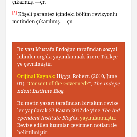
çıkarmış. —çn
[3]
Köşeli parantez içindeki bölüm revizyonlu
metinden çıkarılmış. —çn
Bu yazı Mustafa Erdoğan tarafından sosyal
bilimler.org’da yayımlanmak üzere Türkçe
ye çevrilmiştir.
Orijinal Kaynak:
Higgs, Robert. (2010, June
01). “
Consent of the Governed?
”,
The Indepe
ndent Institute Blog
.
Bu metin yazarı tarafından birtakım revize
ler yapılarak 27 Kasım 2017’de yine
The Ind
ependent Institute Blog
’da
yayımlanmıştır
.
Revize edilen kısımlar çevirmen notları ile
belirtilmiştir.