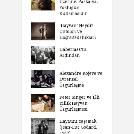
 Anlatıya
Üzerine: Paskalya,
D
lı Düşünme
Yokluğun
D
Neden Engel
Kutlamasıdır
S
r?
O
‘Hayvan’ Neydi?
eme ve Düşüş:
Ontoloji ve
G
rsite Eğitimi
Hoşnutsuzlukları
Ü
N
sulaştırıldı?
Habermas’ın
Ç
Ardından
andırma
C
acımızı
İ
ulamak
Alexandre Kojève ve
S
Evrensel
thycilik
Özgürleşme
M
dan Analitik
R
fenin Doğuşu
Peter Singer ve Elli
F
Yıllık Hayvan
olsüz
Özgürleşmesi
K
celer Geceleri
D
madığında Ne
Hayatını Yaşamak
U
lısınız?
(Jean-Luc Godard,
Y
1962)