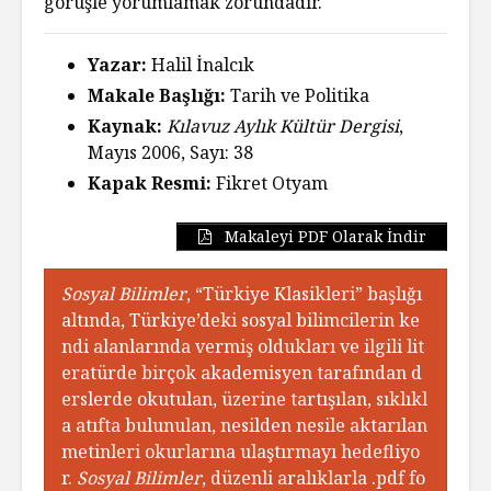
görüşle yorumlamak zorundadır.
Yazar:
Halil İnalcık
Makale Başlığı:
Tarih ve Politika
Kaynak:
Kılavuz Aylık Kültür Dergisi
,
Mayıs 2006, Sayı: 38
Kapak Resmi:
Fikret Otyam
Makaleyi PDF Olarak İndir
Sosyal Bilimler
, “Türkiye Klasikleri” başlığı
altında, Türkiye’deki sosyal bilimcilerin ke
ndi alanlarında vermiş oldukları ve ilgili lit
eratürde birçok akademisyen tarafından d
erslerde okutulan, üzerine tartışılan, sıklıkl
a atıfta bulunulan, nesilden nesile aktarılan
metinleri okurlarına ulaştırmayı hedefliyo
r.
Sosyal Bilimler
, düzenli aralıklarla .pdf fo