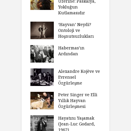
 Anlatıya
Üzerine: Paskalya,
D
lı Düşünme
Yokluğun
D
Neden Engel
Kutlamasıdır
S
r?
O
‘Hayvan’ Neydi?
eme ve Düşüş:
Ontoloji ve
G
rsite Eğitimi
Hoşnutsuzlukları
Ü
N
sulaştırıldı?
Habermas’ın
Ç
Ardından
andırma
C
acımızı
İ
ulamak
Alexandre Kojève ve
S
Evrensel
thycilik
Özgürleşme
M
dan Analitik
R
fenin Doğuşu
Peter Singer ve Elli
F
Yıllık Hayvan
olsüz
Özgürleşmesi
K
celer Geceleri
D
madığında Ne
Hayatını Yaşamak
U
lısınız?
(Jean-Luc Godard,
Y
1962)