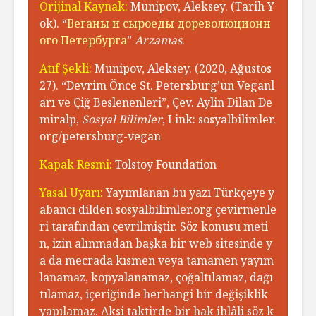
Orijinal Kaynak:
Munipov, Aleksey. (Tarih Y
ok). “
Веганы и сыроеды дореволюционн
ого Петербурга
”
Arzamas
.
Atıf Şekli:
Munipov, Aleksey. (2020, Ağustos
27). “Devrim Önce St. Petersburg’un Veganl
arı ve Çiğ Beslenenleri”, Çev. Aylin Dilan De
miralp,
Sosyal Bilimler
, Link: sosyalbilimler.
org/petersburg-vegan
Kapak Resmi:
Tolstoy Foundation
Yasal Uyarı:
Yayımlanan bu yazı Türkçeye y
abancı dilden sosyalbilimler.org çevirmenle
ri tarafından çevrilmiştir. Söz konusu meti
n, izin alınmadan başka bir web sitesinde y
a da mecrada kısmen veya tamamen yayım
lanamaz, kopyalanamaz, çoğaltılamaz, dağı
tılamaz, içeriğinde herhangi bir değişiklik
yapılamaz. Aksi taktirde bir hak ihlâli söz k