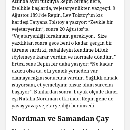
Aslında aynı tutkuyla Repin birkaç kere,
özellikle başlarda, vejetaryenlikten vazgeçti. 9
Ağustos 1891’de Repin, Lev Tolstoy’un kız
kardeşi Tatyana Tolstoy’a yazıyor: “Zevkle bir
vejetaryenim”, sonra 20 Ağustos’ta:
“Vejetaryenliği bırakmam gerekiyor… Size
yazdıktan sonra gece beni o kadar gergin bir
titreme sardı ki, sabahleyin kendime biftek
söylemeye karar verdim ve normale döndüm.”
Ertesi sene Repin bir daha yazıyor: “Ne kadar
üzücü olsa da, etli yemek yemeden var
olamayacağım sonucuna vardım. Sağlıklı olmak
istiyorsam, et yemeliyim; onsuz ölüm sürecim
başlıyor”. Bunlardan sonra, büyük ölçüde ikinci
eşi Natalia Nordman etkisinde, Repin gene de
yavaş yavaş vejetaryenliği benimsedi.
Nordman ve Samandan Çay