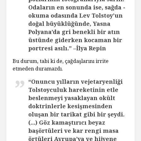
Odaların en sonunda ise, sağda -
okuma odasında Lev Tolstoy’un
doğal büyüklüğünde, Yasna
Polyana’da gri benekli bir atın
üstünde giderken kocaman bir
portresi asılı.” –İlya Repin
Bu durum, tabi ki de, çağdaşlarını irrite
etmeden duramazdı.
“Onuncu yılların vejetaryenliği
Tolstoyculuk hareketinin etle
beslenmeyi yasaklayan okült
doktrinlerle kesişmesinden
oluşan bir tarikat gibi bir şeydi.
(…) Göz kamaştırıcı beyaz
başörtüleri ve kar rengi masa
örtüleri Avrupa’ya ve hijyene