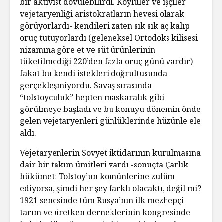
bir aktivist dövülebilirdi. Köylüler ve işçiler
vejetaryenliği aristokratların hevesi olarak
görüyorlardı- kendileri zaten sık sık aç kalıp
oruç tutuyorlardı (geleneksel Ortodoks kilisesi
nizamına göre et ve süt ürünlerinin
tüketilmediği 220’den fazla oruç günü vardır)
fakat bu kendi istekleri doğrultusunda
gerçekleşmiyordu. Savaş sırasında
“tolstoyculuk” hepten maskaralık gibi
görülmeye başladı ve bu konuyu dönemin önde
gelen vejetaryenleri günlüklerinde hüzünle ele
aldı.
Vejetaryenlerin Sovyet iktidarının kurulmasına
dair bir takım ümitleri vardı -sonuçta Çarlık
hükümeti Tolstoy’un komünlerine zulüm
ediyorsa, şimdi her şey farklı olacaktı, değil mi?
1921 senesinde tüm Rusya’nın ilk mezhepçi
tarım ve üretken derneklerinin kongresinde