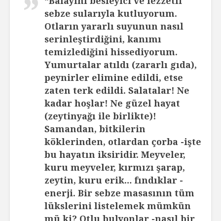
“Balayını besleyici ve lezzetli
sebze sularıyla kutluyorum.
Otların yararlı suyunun nasıl
serinleştirdiğini, kanımı
temizlediğini hissediyorum.
Yumurtalar atıldı (zararlı gıda),
peynirler elimine edildi, etse
zaten terk edildi. Salatalar! Ne
kadar hoşlar! Ne güzel hayat
(zeytinyağı ile birlikte)!
Samandan, bitkilerin
köklerinden, otlardan çorba -işte
bu hayatın iksiridir. Meyveler,
kuru meyveler, kırmızı şarap,
zeytin, kuru erik… fındıklar -
enerji. Bir sebze masasının tüm
lükslerini listelemek mümkün
mü ki? Otlu bulyonlar -nasıl bir