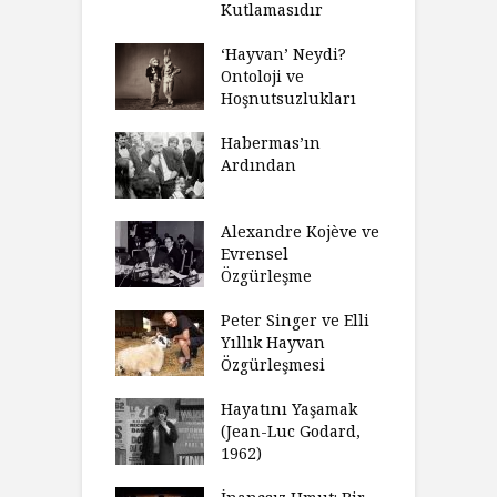
Neden Engel
Kutlamasıdır
S
r?
O
‘Hayvan’ Neydi?
eme ve Düşüş:
Ontoloji ve
G
rsite Eğitimi
Hoşnutsuzlukları
Ü
N
sulaştırıldı?
Habermas’ın
Ç
Ardından
andırma
C
acımızı
İ
ulamak
Alexandre Kojève ve
S
Evrensel
thycilik
Özgürleşme
M
dan Analitik
R
fenin Doğuşu
Peter Singer ve Elli
F
Yıllık Hayvan
olsüz
Özgürleşmesi
K
celer Geceleri
D
madığında Ne
Hayatını Yaşamak
U
lısınız?
(Jean-Luc Godard,
Y
1962)
furt Okulu Bir
F