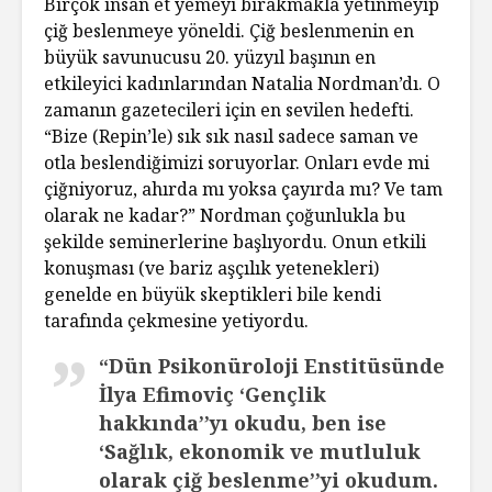
Birçok insan et yemeyi bırakmakla yetinmeyip
çiğ beslenmeye yöneldi. Çiğ beslenmenin en
büyük savunucusu 20. yüzyıl başının en
etkileyici kadınlarından Natalia Nordman’dı. O
zamanın gazetecileri için en sevilen hedefti.
“Bize (Repin’le) sık sık nasıl sadece saman ve
otla beslendiğimizi soruyorlar. Onları evde mi
çiğniyoruz, ahırda mı yoksa çayırda mı? Ve tam
olarak ne kadar?” Nordman çoğunlukla bu
şekilde seminerlerine başlıyordu. Onun etkili
konuşması (ve bariz aşçılık yetenekleri)
genelde en büyük skeptikleri bile kendi
tarafında çekmesine yetiyordu.
“Dün Psikonüroloji Enstitüsünde
İlya Efimoviç ‘Gençlik
hakkında’’yı okudu, ben ise
‘Sağlık, ekonomik ve mutluluk
olarak çiğ beslenme’’yi okudum.