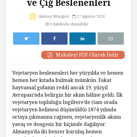
ve Çiğ Beslenenleri
Aleksey Munipov
27 Ağustos 2020
9 dakikada okunabilir
Makaleyi PDF Olarak İndir
Vejetaryen beslenenleri her yüzyılda ve hemen
hemen her kıtada bulmak mümkün. Fakat
hayvansal gıdanın reddi ancak 19. yüzyıl
Avrupası’nda belirgin bir akım hâline geldi. İlk
vejetaryen topluluğu İngiltere’de (tam orada
vejetaryen kelimesi düşünüldü) 1874 yılında
ortaya çıkmasına rağmen, vejetaryenlik akımı
yavaş ve dengesiz bir biçimde dağılıyor:
Almanya’da iki benzer kuruluş hemen