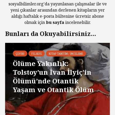
sosyalbilimler.org'da yayımlanan çalışmalar ile ve
yeni çıkanlar arasından derlenen kitapların yer
aldığı haftalık e-posta bültenine ücretsiz abone
olmak için
bu sayfa
incelenebilir.
Bunları da Okuyabilirsiniz...
ÇEVIRI
FELSEFE
KITAP TANITIM / İNCELEME
Ölüme Yakınlık:
Tolstoy’un İvan İlyiç’in
Ölümü’nde Otantik
Yaşam ve Otantik Ölüm