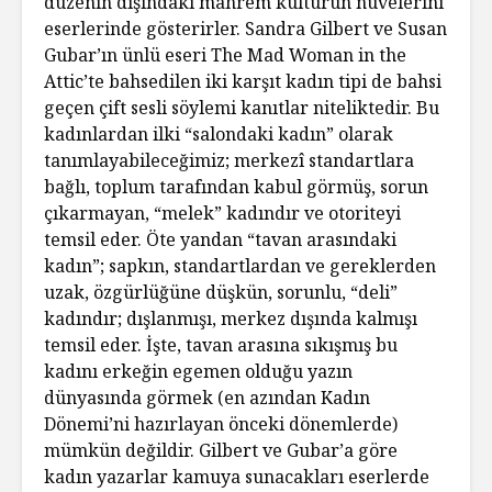
düzenin dışındaki mahrem kültürün nüvelerini
eserlerinde gösterirler. Sandra Gilbert ve Susan
Gubar’ın ünlü eseri The Mad Woman in the
Attic’te bahsedilen iki karşıt kadın tipi de bahsi
geçen çift sesli söylemi kanıtlar niteliktedir. Bu
kadınlardan ilki “salondaki kadın” olarak
tanımlayabileceğimiz; merkezî standartlara
bağlı, toplum tarafından kabul görmüş, sorun
çıkarmayan, “melek” kadındır ve otoriteyi
temsil eder. Öte yandan “tavan arasındaki
kadın”; sapkın, standartlardan ve gereklerden
uzak, özgürlüğüne düşkün, sorunlu, “deli”
kadındır; dışlanmışı, merkez dışında kalmışı
temsil eder. İşte, tavan arasına sıkışmış bu
kadını erkeğin egemen olduğu yazın
dünyasında görmek (en azından Kadın
Dönemi’ni hazırlayan önceki dönemlerde)
mümkün değildir. Gilbert ve Gubar’a göre
kadın yazarlar kamuya sunacakları eserlerde