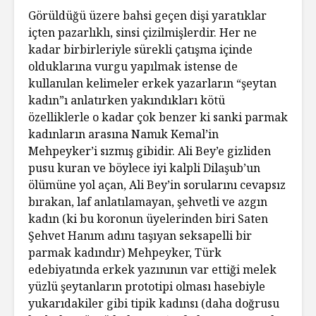
Görüldüğü üzere bahsi geçen dişi yaratıklar
içten pazarlıklı, sinsi çizilmişlerdir. Her ne
kadar birbirleriyle sürekli çatışma içinde
olduklarına vurgu yapılmak istense de
kullanılan kelimeler erkek yazarların “şeytan
kadın”ı anlatırken yakındıkları kötü
özelliklerle o kadar çok benzer ki sanki parmak
kadınların arasına Namık Kemal’in
Mehpeyker’i sızmış gibidir. Ali Bey’e gizliden
pusu kuran ve böylece iyi kalpli Dilaşub’un
ölümüne yol açan, Ali Bey’in sorularını cevapsız
bırakan, laf anlatılamayan, şehvetli ve azgın
kadın (ki bu koronun üyelerinden biri Saten
Şehvet Hanım adını taşıyan seksapelli bir
parmak kadındır) Mehpeyker, Türk
edebiyatında erkek yazınının var ettiği melek
yüzlü şeytanların prototipi olması hasebiyle
yukarıdakiler gibi tipik kadınsı (daha doğrusu