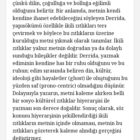
çünkü dilin, çoğulluğa ve bolluğa eğilimli
olduğunu belirtir. Bir anlamda, metnin kendi
kendine ihanet edebileceğini söyleyen Derrida,
yapısökümü özellikle ikili zıtlıkları ters
çevirmek ve böylece bu zıtlıkların üzerine
kurulduğu metni yıkmak olarak tanımlar. İkili
zıtlıklar yalnız metnin doğrudan ya da dolaylı
sunduğu bileşikler değildir. Derrida, yazmak
ediminin kendine has bir ruhu olduğunu ve bu
ruhun; edim sırasında beliren din, kültür,
ideoloji gibi hayaletler (ghost) ile oluştuğunu bu
yüzden saf (prono-centric) olmadığını düşünür.
Dolayısıyla yazarın, metni kaleme alırken belli
bir sosyo-kültürel zıtlıklar hiyerarşisi ile
yazması son derece doğaldır. Sonuç olarak, söz
konusu hiyerarşinin şekillendirdiği ikili
zıtlıkların metnin içinde olmaması, metnin bu
zıtlıkları gözeterek kaleme alındığı gerçeğini
değiştirmez.