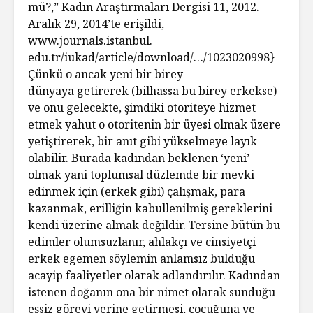
mü?,” Kadın Araştırmaları Dergisi 11, 2012.
Aralık 29, 2014’te erişildi,
www.journals.istanbul.
edu.tr/iukad/article/download/…/1023020998}
Çünkü o ancak yeni bir birey
dünyaya getirerek (bilhassa bu birey erkekse)
ve onu gelecekte, şimdiki otoriteye hizmet
etmek yahut o otoritenin bir üyesi olmak üzere
yetiştirerek, bir anıt gibi yükselmeye layık
olabilir. Burada kadından beklenen ‘yeni’
olmak yani toplumsal düzlemde bir mevki
edinmek için (erkek gibi) çalışmak, para
kazanmak, erilliğin kabullenilmiş gereklerini
kendi üzerine almak değildir. Tersine bütün bu
edimler olumsuzlanır, ahlakçı ve cinsiyetçi
erkek egemen söylemin anlamsız bulduğu
acayip faaliyetler olarak adlandırılır. Kadından
istenen doğanın ona bir nimet olarak sunduğu
eşsiz görevi yerine getirmesi, çocuğuna ve