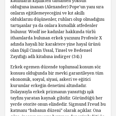
kadınların kişilikten tamamen yoksun
olduğuna inanan (Alexander) Pope’un yanı sıra
onların eğitilemeyeceğini ve kıt akıllı
olduklarını düşünenler, ruhları olup olmadığını
tartışanlar ya da onlara kutsallık atfedenler
bulunur. Woolf ise kadınlar hakkında türlü
ithamlarda bulunan erkek yazınını Profesör X
adında hayali bir karaktere yine hayal ürünü
olan Dişil Cinsin Ussal, Tinsel ve Bedensel
Zayıflığı adlı kitabına indirger (34).}
Erkek egemen düzende toplumsal konum söz
konusu olduğunda bir mevki garantileyen tüm
ekonomik, sosyal, siyasi, askeri ve eğitici
kurumlar erkeğin denetimi altındadır.
Dolayısıyla erkek prizmanın yansıttığı ışık
tayfını yaratan kaynak gibidir. Göründüğü her
yerde otorite onun elindedir. Sigmund Freud bu
katmanı “babanın düzeni” olarak açıklar. Ona