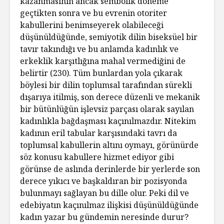
kazanmasının ancak sembolik döneme
geçtikten sonra ve bu evrenin otoriter
kabullerini benimseyerek olabileceği
düşünüldüğünde, semiyotik dilin biseksüel bir
tavır takındığı ve bu anlamda kadınlık ve
erkeklik karşıtlığına mahal vermediğini de
belirtir (230). Tüm bunlardan yola çıkarak
böylesi bir dilin toplumsal tarafından sürekli
dışarıya itilmiş, son derece düzenli ve mekanik
bir bütünlüğün işlevsiz parçası olarak sayılan
kadınlıkla bağdaşması kaçınılmazdır. Nitekim
kadının eril tabular karşısındaki tavrı da
toplumsal kabullerin altını oymayı, görünürde
söz konusu kabullere hizmet ediyor gibi
görünse de aslında derinlerde bir yerlerde son
derece yıkıcı ve başkaldıran bir pozisyonda
bulunmayı sağlayan bu dille olur. Peki dil ve
edebiyatın kaçınılmaz ilişkisi düşünüldüğünde
kadın yazar bu gündemin neresinde durur?