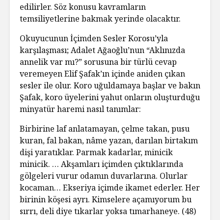
edilirler. Söz konusu kavramların
temsiliyetlerine bakmak yerinde olacaktır.
Okuyucunun İçimden Sesler Korosu’yla
karşılaşması; Adalet Ağaoğlu’nun “Aklınızda
annelik var mı?” sorusuna bir türlü cevap
veremeyen Elif Şafak’ın içinde aniden çıkan
sesler ile olur. Koro uğuldamaya başlar ve bakın
Şafak, koro üyelerini yahut onların oluşturduğu
minyatür haremi nasıl tanımlar:
Birbirine laf anlatamayan, çelme takan, pusu
kuran, fal bakan, nâme yazan, darılan birtakım
dişi yaratıklar. Parmak kadarlar, minicik
minicik. … Akşamları içimden çıktıklarında
gölgeleri vurur odamın duvarlarına. Olurlar
kocaman… Ekseriya içimde ikamet ederler. Her
birinin köşesi ayrı. Kimselere açamıyorum bu
sırrı, deli diye tıkarlar yoksa tımarhaneye. (48)