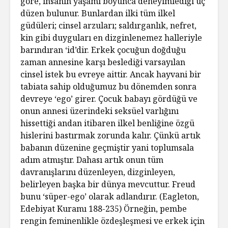
göre, insanın yaşamı boyunca deneyimlediği üç
düzen bulunur. Bunlardan ilki tüm ilkel
güdüleri; cinsel arzuları; saldırganlık, nefret,
kin gibi duyguları en dizginlenemez halleriyle
barındıran ‘id’dir. Erkek çocuğun doğduğu
zaman annesine karşı beslediği varsayılan
cinsel istek bu evreye aittir. Ancak hayvani bir
tabiata sahip olduğumuz bu dönemden sonra
devreye ‘ego’ girer. Çocuk babayı gördüğü ve
onun annesi üzerindeki seksüel varlığını
hissettiği andan itibaren ilkel benliğine özgü
hislerini bastırmak zorunda kalır. Çünkü artık
babanın düzenine geçmiştir yani toplumsala
adım atmıştır. Dahası artık onun tüm
davranışlarını düzenleyen, dizginleyen,
belirleyen başka bir dünya mevcuttur. Freud
bunu ‘süper-ego’ olarak adlandırır. (Eagleton,
Edebiyat Kuramı 188-235) Örneğin, pembe
rengin feminenlikle özdeşleşmesi ve erkek için