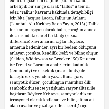
eden bir gösteren (signifier)dir. Bu kanun,
arketipik bir simge olarak “fallus” u temsil
eder. “Fallus” kavramı hakkında detaylı bilgi
için bkz. Jacques Lacan, Fallus’un Anlamı
(İstanbul: Altı Kırkbeş Basın Yayın, 2013).} Fallik
bir kanun taşıyıcı olarak baba, çocuğun annesi
ile arasındaki cinsel farklılığı (sexual
difference) kavramasını sağlar. Böylece,
annenin bedeninden ayrı bir bedeni olduğunu
anlayan çocukta, kendilik (self) ve bilinç oluşur.
(Selden, Widdowson ve Brooker 156) Kristeva
ise Freud ve Lacan’ın analizlerini kadınlık
(femininity) ve erkeklik (masculinity) ile
birleştirerek yeniden yazar. Buna göre;
semiyotik düzen, çocukluğun mantıksız dili;
sembolik düzen ise yetişkinin rasyonalitesi ile
bağdaşır. Böylece Kristeva, semiyotik düzeni,
irrasyonel olarak kodlanan ve bilinçaltına ait
olan rüyalar ve gizil işaretleri içerdiği için