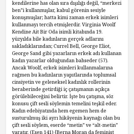
kendilerine has olan sıra dışılığı değil, “merkezi
ben”i kullanmışlar, kabul görenin sesiyle
konuşmuşlar; hatta kimi zaman erkek isimleri
kullanmayı tercih etmişlerdir. Virginia Woolf
Kendine Ait Bir Oda isimli kitabında 19.
yüzyılda bile kadınların gerçek adlarını
sakladıklarından; Currel Bell, George Eliot,
George Sand gibi yazarların erkek adı kullanan
kadın yazarlar olduğundan bahseder (57).
Ancak Woolf, erkek isimleri kullanmalarına
rağmen bu kadınların yapıtlarında toplumsal
cinsiyetin ve geleneksel kadınlık rollerinin
beraberinde getirdiği iç çatışmanın açıkça
görülebileceğini belirtir. İşte bu çatışma, söz
konusu çift sesli söylemin temelini teşkil eder.
Kadın edebiyatında hem egemen hem de
susturulmuş iki ayrı hikâyenin kaynağı olan bu
çift sesli söylem, eserde “metin” ve “alt-metin”
yaratır. (Esen 141) {Berna Moran da feminist