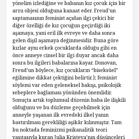
yönelim izlediğine ve babanın kız çocuk için bir
arzu objesi olduğuna kanaat eder. Freud’un
saptamasının feminist açıdan ilgi çekici bir
diğer özelliği de kız çocuğun geçirdiği iki
aşamaya, yani eril ilk evreye ve daha sonra
gelen dişil aşamaya değinmesidir. Buna göre
kızlar aynı erkek çocuklarda olduğu gibi en
önce anneye cinsel bir ilgi duyar ancak daha
sonra bu ilgileri babalarına kayar. Donovan,
Freud’un böylece, kız çocukların “biseksüel”
eğilimine dikkat çektiğini belirtir.}; feminist
söylemi var eden geleneksel bakışı, psikolojik
sebeplere bağlaması yönünden önemlidir.
Sonuçta artık toplumsal düzenin baba ile ilişkili
olduğunu ve bu düzleme geçebilmek için
anneyle yaşanan ilk evredeki ilkel yanın
bastırılması gerekliliği aşikâr kılınmıştır. Tam
bu noktada feminizmi psikanalitik teori
vasıtasıyla kuran Julia Kristeva’nın düşünceleri