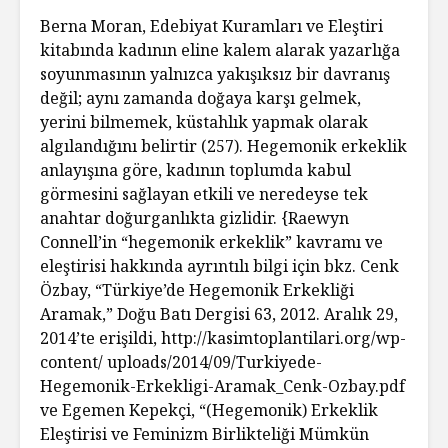
Berna Moran, Edebiyat Kuramları ve Eleştiri
kitabında kadının eline kalem alarak yazarlığa
soyunmasının yalnızca yakışıksız bir davranış
değil; aynı zamanda doğaya karşı gelmek,
yerini bilmemek, küstahlık yapmak olarak
algılandığını belirtir (257). Hegemonik erkeklik
anlayışına göre, kadının toplumda kabul
görmesini sağlayan etkili ve neredeyse tek
anahtar doğurganlıkta gizlidir. {Raewyn
Connell’in “hegemonik erkeklik” kavramı ve
eleştirisi hakkında ayrıntılı bilgi için bkz. Cenk
Özbay, “Türkiye’de Hegemonik Erkekliği
Aramak,” Doğu Batı Dergisi 63, 2012. Aralık 29,
2014’te erişildi, http://kasimtoplantilari.org/wp-
content/ uploads/2014/09/Turkiyede-
Hegemonik-Erkekligi-Aramak_Cenk-Ozbay.pdf
ve Egemen Kepekçi, “(Hegemonik) Erkeklik
Eleştirisi ve Feminizm Birlikteliği Mümkün