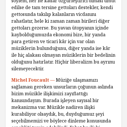
söylem, her ne kadar özgürleştirici olması umut
edilse de tam tersine gettoları destekler, kendi
gettosunda takılıp kalanların vicdanını
rahatlatır, hele ki zaman zaman birileri diğer
gettoları gezerse. Bu yavan ütopyanın içinde
kaybolduğumuzda ekonomi bize, bir yanda
para getiren ve ticari kâr için var olan
müziklerin bulunduğunu, diğer yanda ise kâr
ile hiç alakası olmayan müziklerin bir bedelinin
olduğunu hatırlatır. Hiçbir liberalizm bu ayrımı
silemeyecektir.
Michel Foucault —
Müziğe ulaşmamızı
sağlaması gereken unsurların çoğunun aslında
bizim müzikle ilişkimizi zayıflattığı
kanısındayım. Burada işleyen sayısal bir
mekanizma var. Müzikle nadiren ilişki
kurabiliyor olsaydık, bu, duyduğumuz şeyi
seçebilmemizi ve böylece dinleme konusunda