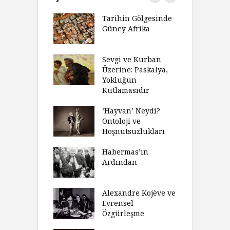
’ın Zaferi,
Tarihin Gölgesinde
H
’nin
Güney Afrika
G
biyeti
M
ınız Bir Hikâye
Sevgi ve Kurban
H
 Anlatıya
Üzerine: Paskalya,
D
lı Düşünme
Yokluğun
D
Neden Engel
Kutlamasıdır
S
r?
O
‘Hayvan’ Neydi?
eme ve Düşüş:
Ontoloji ve
G
rsite Eğitimi
Hoşnutsuzlukları
Ü
N
sulaştırıldı?
Habermas’ın
Ç
Ardından
andırma
C
acımızı
İ
ulamak
Alexandre Kojève ve
S
Evrensel
thycilik
Özgürleşme
M
dan Analitik
R