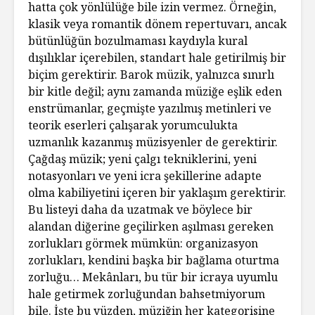
hatta çok yönlülüğe bile izin vermez. Örneğin,
klasik veya romantik dönem repertuvarı, ancak
bütünlüğün bozulmaması kaydıyla kural
dışılıklar içerebilen, standart hale getirilmiş bir
biçim gerektirir. Barok müzik, yalnızca sınırlı
bir kitle değil; aynı zamanda müziğe eşlik eden
enstrümanlar, geçmişte yazılmış metinleri ve
teorik eserleri çalışarak yorumculukta
uzmanlık kazanmış müzisyenler de gerektirir.
Çağdaş müzik; yeni çalgı tekniklerini, yeni
notasyonları ve yeni icra şekillerine adapte
olma kabiliyetini içeren bir yaklaşım gerektirir.
Bu listeyi daha da uzatmak ve böylece bir
alandan diğerine geçilirken aşılması gereken
zorlukları görmek mümkün: organizasyon
zorlukları, kendini başka bir bağlama oturtma
zorluğu… Mekânları, bu tür bir icraya uyumlu
hale getirmek zorluğundan bahsetmiyorum
bile. İşte bu yüzden, müziğin her kategorisine