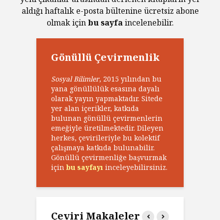
aldığı haftalık e-posta bültenine ücretsiz abone
olmak için
bu sayfa
incelenebilir.
Gönüllü Çevirmenlik
Sosyal Bilimler
, 2015 yılından bu
yana gönüllülük esasına dayalı
olarak yayın yapmaktadır. Sitede
yer alan içerikler, katkıda
bulunan gönüllü çevirmenlerin
emeğiyle üretilmektedir. Dileyen
herkes, çevirileriyle bu kolektif
çalışmaya katkıda bulunabilir.
Gönüllü çevirmenliğe başvurmak
için
bu sayfayı
inceleyebilirsiniz.
Çeviri Makaleler