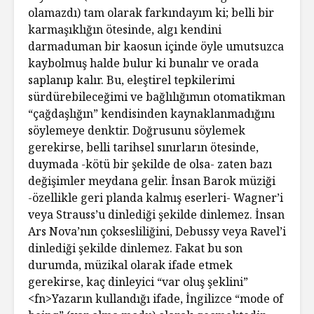
olamazdı) tam olarak farkındayım ki; belli bir
karmaşıklığın ötesinde, algı kendini
darmaduman bir kaosun içinde öyle umutsuzca
kaybolmuş halde bulur ki bunalır ve orada
saplanıp kalır. Bu, eleştirel tepkilerimi
sürdürebileceğimi ve bağlılığımın otomatikman
“çağdaşlığın” kendisinden kaynaklanmadığını
söylemeye denktir. Doğrusunu söylemek
gerekirse, belli tarihsel sınırların ötesinde,
duymada -kötü bir şekilde de olsa- zaten bazı
değişimler meydana gelir. İnsan Barok müziği
-özellikle geri planda kalmış eserleri- Wagner’i
veya Strauss’u dinlediği şekilde dinlemez. İnsan
Ars Nova’nın çoksesliliğini, Debussy veya Ravel’i
dinlediği şekilde dinlemez. Fakat bu son
durumda, müzikal olarak ifade etmek
gerekirse, kaç dinleyici “var oluş şeklini”
<fn>Yazarın kullandığı ifade, İngilizce “mode of