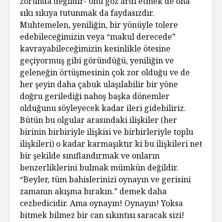
zorunda değildir- onu göz ardı etmek de ona
sıkı sıkıya tutunmak da faydasızdır.
Muhtemelen, yeniliğin, bir yönüyle tolere
edebileceğimizin veya “makul derecede”
kavrayabileceğimizin kesinlikle ötesine
geçiyormuş gibi göründüğü, yeniliğin ve
geleneğin örtüşmesinin çok zor olduğu ve de
her şeyin daha çabuk ulaşılabilir bir yöne
doğru gerilediği nahoş başka dönemler
olduğunu söyleyecek kadar ileri gidebiliriz.
Bütün bu olgular arasındaki ilişkiler (her
birinin birbiriyle ilişkisi ve birbirleriyle toplu
ilişkileri) o kadar karmaşıktır ki bu ilişkileri net
bir şekilde sınıflandırmak ve onların
benzerliklerini bulmak mümkün değildir.
“Beyler, tüm bahislerinizi oynayın ve gerisini
zamanın akışma bırakın.” demek daha
cezbedicidir. Ama oynayın! Oynayın! Yoksa
bitmek bilmez bir can sıkıntısı saracak sizi!