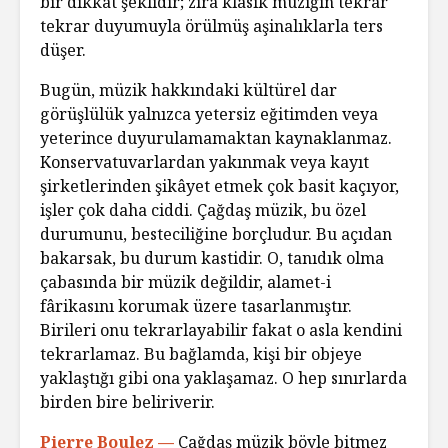
bir dikkat şeklidir; zira klasik müziğin tekrar
tekrar duyumuyla örülmüş aşinalıklarla ters
düşer.
Bugün, müzik hakkındaki kültürel dar
görüşlülük yalnızca yetersiz eğitimden veya
yeterince duyurulamamaktan kaynaklanmaz.
Konservatuvarlardan yakınmak veya kayıt
şirketlerinden şikâyet etmek çok basit kaçıyor,
işler çok daha ciddi. Çağdaş müzik, bu özel
durumunu, besteciliğine borçludur. Bu açıdan
bakarsak, bu durum kastidir. O, tanıdık olma
çabasında bir müzik değildir, alamet-i
fârikasını korumak üzere tasarlanmıştır.
Birileri onu tekrarlayabilir fakat o asla kendini
tekrarlamaz. Bu bağlamda, kişi bir objeye
yaklaştığı gibi ona yaklaşamaz. O hep sınırlarda
birden bire beliriverir.
Pierre Boulez —
Çağdaş müzik böyle bitmez