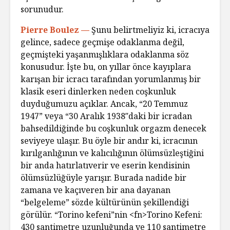
sorunudur.
Pierre Boulez —
Şunu belirtmeliyiz ki, icracıya
gelince, sadece geçmişe odaklanma değil,
geçmişteki yaşanmışlıklara odaklanma söz
konusudur. İşte bu, on yıllar önce kayıplara
karışan bir icracı tarafından yorumlanmış bir
klasik eseri dinlerken neden coşkunluk
duyduğumuzu açıklar. Ancak, “20 Temmuz
1947” veya “30 Aralık 1938″daki bir icradan
bahsedildiğinde bu coşkunluk orgazm denecek
seviyeye ulaşır. Bu öyle bir andır ki, icracının
kırılganlığının ve kalıcılığının ölümsüzleştiğini
bir anda hatırlatıverir ve eserin kendisinin
ölümsüzlüğüyle yarışır. Burada nadide bir
zamana ve kaçıveren bir ana dayanan
“belgeleme” sözde kültürünün şekillendiği
görülür. “Torino kefeni”nin <fn>Torino Kefeni:
430 santimetre uzunluğunda ve 110 santimetre