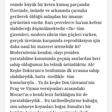
eninde büyük bir keten kumaş parçasıdır.
Üzerinde, önünde ve arkasında çarmıha
gerilerek öldüğü anlaşılan bir insanın
görüntüsü vardır. Bazı çevrelerce İsa’nın kefeni
olabileceği düşünülmektedir.</fn> tüm
gizemleri, modern sihrin tüm güçleri varken,
gerçek üretimin karşısında reprodüksiyon için
daha nasıl bir mazeret istenebilir ki?
Modernitenin kendisi, olayı yeniden
yaratabilme konusunda geçmiş asırlardan beri
sahip olduğumuz bu teknik üstünlüktür. Ah!
Keşke Dokuzuncu Senfoninin ilk icrasına sahip
olabilseydik, hatta -özellikle- tüm
kusurlarıyla… Ya da keşke Don Giovanni’nin
Prag ve Viyana versiyonları arasındaki
Mozart’ın o kendi leziz farklılığını biz de
yaratabilseydik… Bu tarihselleştirme kabuğu,
onu sahneye koyanları boğar, bunaltıcı bir