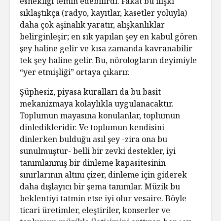
esnekliği temin edebilirdi. Fakat bu ilişki
sıklaştıkça (radyo, kayıtlar, kasetler yoluyla)
daha çok aşinalık yaratır, alışkanlıklar
belirginleşir; en sık yapılan şey en kabul gören
şey haline gelir ve kısa zamanda kavranabilir
tek şey haline gelir. Bu, nörologların deyimiyle
“yer etmişliği” ortaya çıkarır.
Şüphesiz, piyasa kuralları da bu basit
mekanizmaya kolaylıkla uygulanacaktır.
Toplumun mayasına konulanlar, toplumun
dinledikleridir. Ve toplumun kendisini
dinlerken bulduğu asıl şey -zira ona bu
sunulmuştur- belli bir zevki destekler, iyi
tanımlanmış bir dinleme kapasitesinin
sınırlarının altını çizer, dinleme için giderek
daha dışlayıcı bir şema tanımlar. Müzik bu
beklentiyi tatmin etse iyi olur vesaire. Böyle
ticari üretimler, eleştiriler, konserler ve