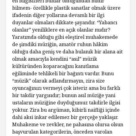
en bilgisizleri bunlar olduğundan mıdır
bilmem- özellikle plastik sanatlar olmak üzere
ifadenin diğer yollarına devamlı bir ilgi
duyanlar olmaları dikkate şayandır. “Yabancı
olanlar” yeniliklere en açık olanlar mıdır?
Yaratımda olduğu gibi eleştirel muhakemede
de şimdiki müziğin, amatör ruhun hâkim
olduğu daha geniş ve daha bulanık bir alana ait
olmak amacıyla kendini “asıl” müzik
kültüründen koparacağını kanıtlama
eğiliminde tehlikeli bir bağıntı vardır. Bunu
“müzik” olarak adlandırmayın, zira size
oyuncağınızı vermeyi çok isteriz ama bu farklı
bir takdir yargısıdır; bunun asıl müziğe yani
ustaların müziğine duyduğumuz takdirle ilgisi
yoktur. Zira bu argüman, kibirli naifliği içinde
dahi aksi inkar edilemez bir gerçeğe yaklaşır.
Muhakeme ve zevkler, ne pahasına olursa olsun
başvurulan kategorilerin, önceden varolan