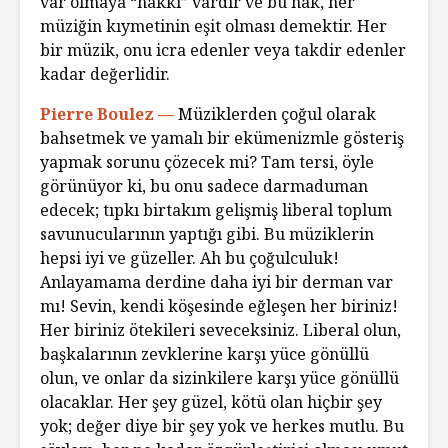
var olmaya “hakkı” vardır ve bu hak, her
müziğin kıymetinin eşit olması demektir. Her
bir müzik, onu icra edenler veya takdir edenler
kadar değerlidir.
Pierre Boulez —
Müziklerden çoğul olarak
bahsetmek ve yamalı bir ekümenizmle gösteriş
yapmak sorunu çözecek mi? Tam tersi, öyle
görünüyor ki, bu onu sadece darmaduman
edecek; tıpkı birtakım gelişmiş liberal toplum
savunucularının yaptığı gibi. Bu müziklerin
hepsi iyi ve güzeller. Ah bu çoğulculuk!
Anlayamama derdine daha iyi bir derman var
mı! Sevin, kendi köşesinde eğleşen her biriniz!
Her biriniz ötekileri seveceksiniz. Liberal olun,
başkalarının zevklerine karşı yüce gönüllü
olun, ve onlar da sizinkilere karşı yüce gönüllü
olacaklar. Her şey güzel, kötü olan hiçbir şey
yok; değer diye bir şey yok ve herkes mutlu. Bu