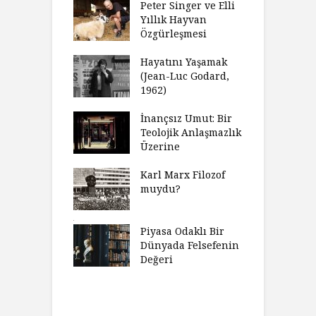
fenin Doğuşu
Peter Singer ve Elli
F
Yıllık Hayvan
olsüz
Özgürleşmesi
K
celer Geceleri
D
madığında Ne
Hayatını Yaşamak
U
lısınız?
(Jean-Luc Godard,
Y
1962)
furt Okulu Bir
F
ır Modern
İnançsız Umut: Bir
A
mlarda
Teolojik Anlaşmazlık
T
kkümün Nasıl
Üzerine
T
ğini İnceliyor
İ
Karl Marx Filozof
imse Bir
muydu?
H
törün
D
ndığını Görmek
Y
emeli
Piyasa Odaklı Bir
İ
Dünyada Felsefenin
e Orwell,
Değeri
G
t Camus ve
A
at
H
Charles’ın
K