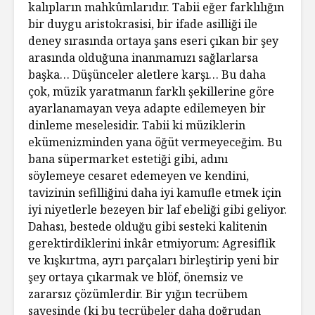
kalıpların mahkûmlarıdır. Tabii eğer farklılığın
bir duygu aristokrasisi, bir ifade asilliği ile
deney sırasında ortaya şans eseri çıkan bir şey
arasında olduğuna inanmamızı sağlarlarsa
başka… Düşünceler aletlere karşı… Bu daha
çok, müzik yaratmanın farklı şekillerine göre
ayarlanamayan veya adapte edilemeyen bir
dinleme meselesidir. Tabii ki müziklerin
ekümenizminden yana öğüt vermeyeceğim. Bu
bana süpermarket estetiği gibi, adını
söylemeye cesaret edemeyen ve kendini,
tavizinin sefilliğini daha iyi kamufle etmek için
iyi niyetlerle bezeyen bir laf ebeliği gibi geliyor.
Dahası, bestede olduğu gibi sesteki kalitenin
gerektirdiklerini inkâr etmiyorum: Agresiflik
ve kışkırtma, ayrı parçaları birleştirip yeni bir
şey ortaya çıkarmak ve blöf, önemsiz ve
zararsız çözümlerdir. Bir yığın tecrübem
sayesinde (ki bu tecrübeler daha doğrudan