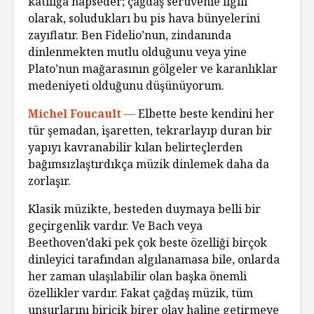
katılığa hapseder; çağdaş serüvenle ilgili
olarak, soludukları bu pis hava bünyelerini
zayıflatır. Ben Fidelio’nun, zindanında
dinlenmekten mutlu olduğunu veya yine
Plato’nun mağarasının gölgeler ve karanlıklar
medeniyeti olduğunu düşünüyorum.
Michel Foucault —
Elbette beste kendini her
tür şemadan, işaretten, tekrarlayıp duran bir
yapıyı kavranabilir kılan belirteçlerden
bağımsızlaştırdıkça müzik dinlemek daha da
zorlaşır.
Klasik müzikte, besteden duymaya belli bir
geçirgenlik vardır. Ve Bach veya
Beethoven’daki pek çok beste özelliği birçok
dinleyici tarafından algılanamasa bile, onlarda
her zaman ulaşılabilir olan başka önemli
özellikler vardır. Fakat çağdaş müzik, tüm
unsurlarını biricik birer olay haline getirmeye