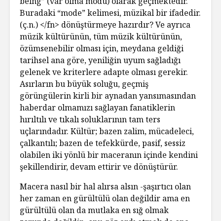
being” (var olma modu) olarak geçmektedir.
Bura­daki “mode” kelimesi, müzikal bir ifadedir.
(ç.n.) </fn> dönüştürmeye hazırdır? Ve ayrıca
müzik kültürünün, tüm müzik kültürünün,
özümsenebilir olması için, meydana geldiği
tarihsel ana göre, yeniliğin uyum sağladığı
gelenek ve kriterlere adapte olması gerekir.
Asırların bu büyük soluğu, geçmiş
görüngülerin kirli bir aynadan yansımasından
haberdar olmamızı sağlayan fanatiklerin
hırıltılı ve tıkalı soluklarının tam ters
uçlarındadır. Kültür; bazen zalim, mücadeleci,
çalkantılı; bazen de tefekkürde, pasif, sessiz
olabilen iki yönlü bir maceranın içinde kendini
şekillendirir, devam ettirir ve dönüştürür.
Macera nasıl bir hal alırsa alsın -şaşırtıcı olan
her zaman en gürültülü olan değildir ama en
gürültülü olan da mutlaka en sığ olmak