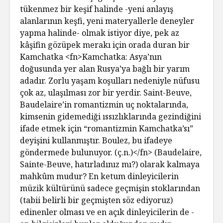
tükenmez bir keşif halinde -yeni anlayış
alanlarının keşfi, yeni materyallerle deneyler
yapma halinde- olmak istiyor diye, pek az
kâşifin gözüpek merakı için orada duran bir
Kamchatka <fn>Kamchatka: Asya’nın
doğusunda yer alan Rusya’ya bağlı bir yarım
adadır. Zorlu yaşam koşulları nedeniyle nüfusu
çok az, ulaşılması zor bir yerdir. Saint-Beuve,
Baudelaire’in romantizmin uç noktalarında,
kimsenin gidemediği ıssızlıklarında gezindiğini
ifade etmek için “romantizmin Kamchatka’sı”
deyişini kullanmıştır. Boulez, bu ifadeye
göndermede bulunuyor. (ç.n.)</fn> (Baudelaire,
Sainte-Beuve, hatırladınız mı?) olarak kalmaya
mahkûm mudur? En ketum dinleyicilerin
müzik kültürünü sadece geçmişin stoklarından
(tabii belirli bir geçmişten söz ediyoruz)
edinenler olması ve en açık dinleyicilerin de -