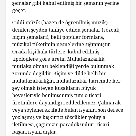
şemalar gibi kabul edilmiş bir şemanın yerine
geçer.
Ciddi müzik (bazen de öğrenilmiş müzik)
denilen şeyden tahliye edilen şemalar (sözcük,
biçim şemaları), belli popüler formlara,
müzikal tüketimin nesnelerine sığınmıştır.
Orada kişi hala türlere, kabul edilmiş
tipolojilere göre üretir. Muhafazakârlık
mutlaka olması beklendiği yerde bulunmak
zorunda değildir. Biçim ve dilde belli bir
muhafazakârlığın, muhafazakâr haricinde her
şey olmak isteyen kuşakların büyük
hevesleriyle benimsenmiş tüm o ticari
üretimlere dayandığı reddedilemez. Çalınarak
veya söylenerek ifade bulan isyanın, son derece
yozlaşmış ve kışkırtıcı sözcükler yoluyla
iletilmesi, çağımızın paradoksudur: Ticari
başarı isyanı dışlar.