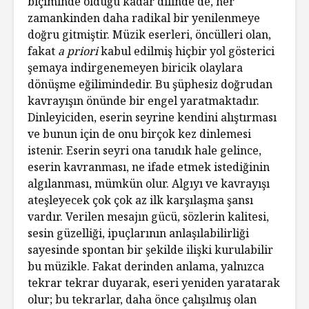
biçiminde olduğu kadar dilinde de, her
zamankinden daha radikal bir yenilenmeye
doğru gitmiştir. Müzik eserleri, öncülleri olan,
fakat
a priori
kabul edilmiş hiçbir yol gösterici
şemaya indirgenemeyen biricik olaylara
dönüşme eğilimindedir. Bu şüphesiz doğrudan
kavrayışın önünde bir engel yaratmaktadır.
Dinleyiciden, eserin seyrine kendini alıştırması
ve bunun için de onu birçok kez dinlemesi
istenir. Eserin seyri ona tanıdık hale gelince,
eserin kavranması, ne ifade etmek istediğinin
algılanması, mümkün olur. Algıyı ve kavrayışı
ateşleyecek çok çok az ilk karşılaşma şansı
vardır. Verilen mesajın gücü, sözlerin kalitesi,
sesin güzelliği, ipuçlarının anlaşılabilirliği
sayesinde spontan bir şekilde ilişki kurulabilir
bu müzikle. Fakat derinden anlama, yalnızca
tekrar tekrar duyarak, eseri yeniden yaratarak
olur; bu tekrarlar, daha önce çalışılmış olan