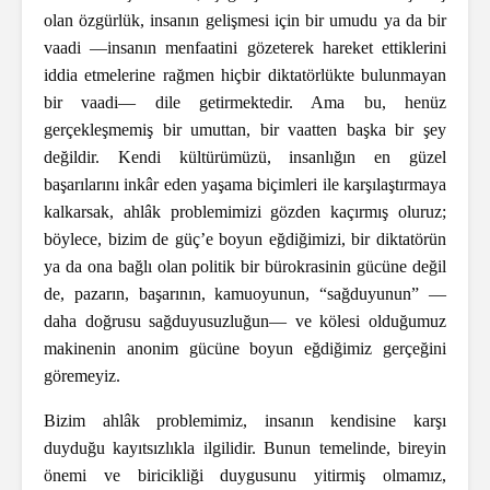
olan özgürlük, insanın gelişmesi için bir umudu ya da bir
vaadi —insanın menfaatini gözeterek hareket ettiklerini
iddia etmelerine rağmen hiçbir diktatörlükte bulunmayan
bir vaadi— dile getirmektedir. Ama bu, henüz
gerçekleşmemiş bir umuttan, bir vaatten başka bir şey
değildir. Kendi kültürümüzü, insanlığın en güzel
başarılarını inkâr eden yaşama biçimleri ile karşılaştırmaya
kalkarsak, ahlâk problemimizi gözden kaçırmış oluruz;
böylece, bizim de güç’e boyun eğdiğimizi, bir diktatörün
ya da ona bağlı olan politik bir bürokrasinin gücüne değil
de, pazarın, başarının, kamuoyunun, “sağduyunun” —
daha doğrusu sağduyusuzluğun— ve kölesi olduğumuz
makinenin anonim gücüne boyun eğdiğimiz gerçeğini
göremeyiz.
Bizim ahlâk problemimiz, insanın kendisine karşı
duyduğu kayıtsızlıkla ilgilidir. Bunun temelinde, bireyin
önemi ve biricikliği duygusunu yitirmiş olmamız,