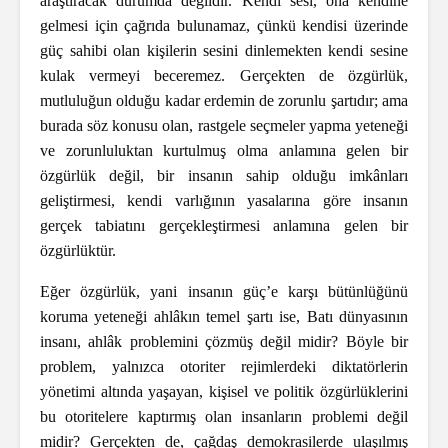
araştıracak durumda değildir. Kendi sesi, ona kendine
gelmesi için çağrıda bulunamaz, çünkü kendisi üzerinde
güç sahibi olan kişilerin sesini dinlemekten kendi sesine
kulak vermeyi beceremez. Gerçekten de özgürlük,
mutluluğun olduğu kadar erdemin de zorunlu şartıdır; ama
burada söz konusu olan, rastgele seçmeler yapma yeteneği
ve zorunluluktan kurtulmuş olma anlamına gelen bir
özgürlük değil, bir insanın sahip olduğu imkânları
geliştirmesi, kendi varlığının yasalarına göre insanın
gerçek tabiatını gerçekleştirmesi anlamına gelen bir
özgürlüktür.
Eğer özgürlük, yani insanın güç’e karşı bütünlüğünü
koruma yeteneği ahlâkın temel şartı ise, Batı dünyasının
insanı, ahlâk problemini çözmüş değil midir? Böyle bir
problem, yalnızca otoriter rejimlerdeki diktatörlerin
yönetimi altında yaşayan, kişisel ve politik özgürlüklerini
bu otoritelere kaptırmış olan insanların problemi değil
midir? Gerçekten de, çağdaş demokrasilerde ulaşılmış