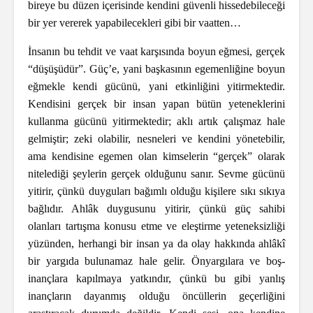
bireye bu düzen içerisinde kendini güvenli hissedebileceği
bir yer vererek yapabilecekleri gibi bir vaatten…
İnsanın bu tehdit ve vaat karşısında boyun eğmesi, gerçek
“düşüşüdür”. Güç’e, yani başkasının egemenliğine boyun
eğmekle kendi gücünü, yani etkinliğini yitirmektedir.
Kendisini gerçek bir insan yapan bütün yeteneklerini
kullanma gücünü yitirmektedir; aklı artık çalışmaz hale
gelmiştir; zeki olabilir, nesneleri ve kendini yönetebilir,
ama kendisine egemen olan kimselerin “gerçek” olarak
nitelediği şeylerin gerçek olduğunu sanır. Sevme gücünü
yitirir, çünkü duyguları bağımlı olduğu kişilere sıkı sıkıya
bağlıdır. Ahlâk duygusunu yitirir, çünkü güç sahibi
olanları tartışma konusu etme ve eleştirme yeteneksizliği
yüzünden, herhangi bir insan ya da olay hakkında ahlâkî
bir yargıda bulunamaz hale gelir. Önyargılara ve boş-
inançlara kapılmaya yatkındır, çünkü bu gibi yanlış
inançların dayanmış olduğu öncüllerin geçerliğini