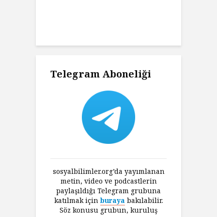
Charles’ın
K
ni Haklı
K
an Felsefesi
Ç
Telegram Aboneliği
sosyalbilimler.org’da yayımlanan
metin, video ve podcastlerin
paylaşıldığı Telegram grubuna
katılmak için
buraya
bakılabilir.
Söz konusu grubun, kuruluş