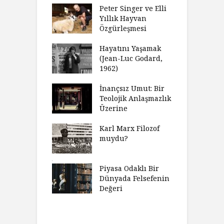
fenin Doğuşu
Peter Singer ve Elli
F
Yıllık Hayvan
olsüz
Özgürleşmesi
K
celer Geceleri
D
madığında Ne
Hayatını Yaşamak
U
lısınız?
(Jean-Luc Godard,
Y
1962)
furt Okulu Bir
F
ır Modern
İnançsız Umut: Bir
A
mlarda
Teolojik Anlaşmazlık
T
kkümün Nasıl
Üzerine
T
ğini İnceliyor
İ
Karl Marx Filozof
imse Bir
muydu?
H
törün
D
ndığını Görmek
Y
emeli
Piyasa Odaklı Bir
İ
Dünyada Felsefenin
e Orwell,
Değeri
G
t Camus ve
A
at
H