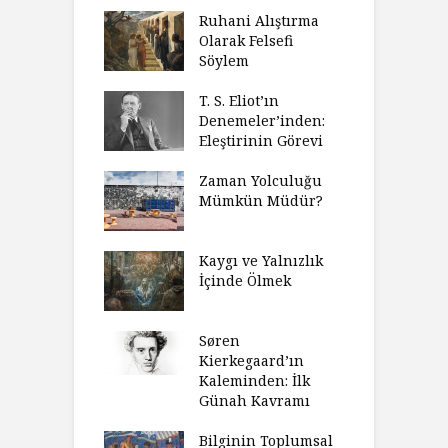
Ruhani Alıştırma
Olarak Felsefi
Söylem
T. S. Eliot’ın
Denemeler’inden:
Eleştirinin Görevi
Zaman Yolculuğu
Mümkün Müdür?
Kaygı ve Yalnızlık
İçinde Ölmek
Søren
Kierkegaard’ın
Kaleminden: İlk
Günah Kavramı
Bilginin Toplumsal