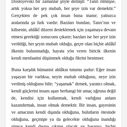
Dostoyevski bir zamanlar şöyle demişti: “Tanrı ölmüşse,
artık yoksa her şey mubah, her şeye izin var demektir.”
Gerçekten de pek çok insan buna inanır; yalnızca
aralarında şu fark vardır: Bazıları bundan, Tanrı’nın ve
kilisenin, ahlâkî düzeni desteklemek için yaşamaya devam
etmesi gerektiği sonucunu çıkarır; bazıları ise her şeye izin
verildiği, her şeyin mubah olduğu, geçer olan hiçbir ahlâkî
ilkenin bulunmadığı, hayata yön veren biricik ilkenin
kendi menfaatini düşünmek olduğu fikrini benimser.
Buna karşılık hümanist ahlâkın tutumu şudur: Eğer insan
yaşayan bir varlıksa, neyin mubah olduğunu, neye izin
verilmiş olduğunu bilir; “yaşamak” demek, yaratıcı olmak,
kendi güçlerini insanı aşan herhangi bir amaç uğruna değil
de, kendisi için kullanmak, kendi varlığına anlam
kazandırmak, insan olmak demektir. Bir insan, gayesinin
ve amacının kendi dışında olduğuna, bulutların ötesinde
olduğuna, geçmişte ya da gelecekte olduğuna inandığı
sürece kendi dışına çıkmış olacak ve başarıyı, hiçbir