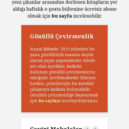
yeni çıkanlar arasından derlenen kitapların yer
aldığı haftalık e-posta bültenine ücretsiz abone
olmak için
bu sayfa
incelenebilir.
Gönüllü Çevirmenlik
Sosyal Bilimler
, 2015 yılından bu
yana gönüllülük esasına dayalı
olarak yayın yapmaktadır. Sitede
yer alan içerikler, katkıda
bulunan gönüllü çevirmenlerin
emeğiyle üretilmektedir. Dileyen
herkes, çevirileriyle bu kolektif
çalışmaya katkıda bulunabilir.
Gönüllü çevirmenliğe başvurmak
için
bu sayfayı
inceleyebilirsiniz.