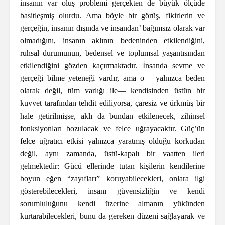
insanın var oluş problemi gerçekten de büyük ölçüde
basitleşmiş olurdu. Ama böyle bir görüş, fikirlerin ve
gerçeğin, insanın dışında ve insandan’ bağımsız olarak var
olmadığını, insanın aklının bedeninden etkilendiğini,
ruhsal durumunun, bedensel ve toplumsal yaşantısından
etkilendiğini gözden kaçırmaktadır. İnsanda sevme ve
gerçeği bilme yeteneği vardır, ama o —yalnızca beden
olarak değil, tüm varlığı ile— kendisinden üstün bir
kuvvet tarafından tehdit ediliyorsa, çaresiz ve ürkmüş bir
hale getirilmişse, aklı da bundan etkilenecek, zihinsel
fonksiyonları bozulacak ve felce uğrayacaktır. Güç’ün
felce uğratıcı etkisi yalnızca yaratmış olduğu korkudan
değil, aynı zamanda, üstü-kapalı bir vaatten ileri
gelmektedir: Gücü ellerinde tutan kişilerin kendilerine
boyun eğen “zayıfları” koruyabilecekleri, onlara ilgi
gösterebilecekleri, insanı güvensizliğin ve kendi
sorumluluğunu kendi üzerine almanın yükünden
kurtarabilecekleri, bunu da gereken düzeni sağlayarak ve