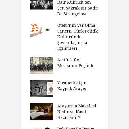
Dair Kubrick’ten
Şen Şakrak Bir Satir:
Dr. Strangelove
Öteki’nin Var Olma
Sancısı: Türk Politik
Kültüründe
Şeytanlaştırma
Eğilimleri
Atatürk’ün
Mirasının Peşinde
Yaratıcılık İçin
Kaypak Arayış
Araştırma Makalesi
Nedir ve Nasıl
Hazırlanır?
Bob Ross ile Resim