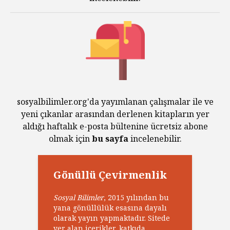
sosyalbilimler.org'da yayımlanan çalışmalar ile ve
yeni çıkanlar arasından derlenen kitapların yer
aldığı haftalık e-posta bültenine ücretsiz abone
olmak için
bu sayfa
incelenebilir.
Gönüllü Çevirmenlik
Sosyal Bilimler
, 2015 yılından bu
yana gönüllülük esasına dayalı
olarak yayın yapmaktadır. Sitede
yer alan içerikler, katkıda