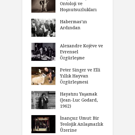
eme ve Düşüş:
Ontoloji ve
G
rsite Eğitimi
Hoşnutsuzlukları
Ü
N
sulaştırıldı?
Habermas’ın
Ç
Ardından
andırma
C
acımızı
İ
ulamak
Alexandre Kojève ve
S
Evrensel
thycilik
Özgürleşme
M
dan Analitik
R
fenin Doğuşu
Peter Singer ve Elli
F
Yıllık Hayvan
olsüz
Özgürleşmesi
K
celer Geceleri
D
madığında Ne
Hayatını Yaşamak
U
lısınız?
(Jean-Luc Godard,
Y
1962)
furt Okulu Bir
F
ır Modern
İnançsız Umut: Bir
A
mlarda
Teolojik Anlaşmazlık
T
kkümün Nasıl
Üzerine
T