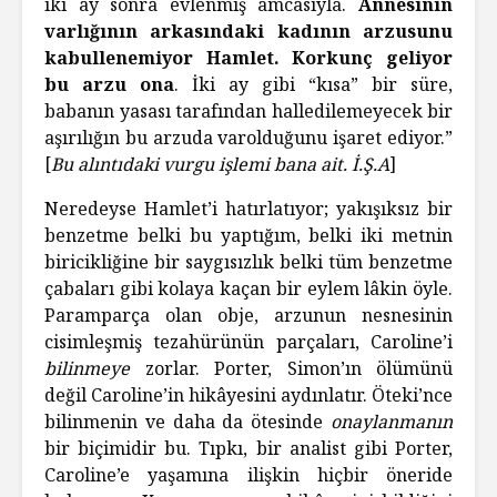
iki ay sonra evlenmiş amcasıyla.
Annesinin
varlığının arkasındaki kadının arzusunu
kabullenemiyor Hamlet. Korkunç geliyor
bu arzu ona
. İki ay gibi “kısa” bir süre,
babanın yasası tarafından halledilemeyecek bir
aşırılığın bu arzuda varolduğunu işaret ediyor.”
[
Bu alıntıdaki vurgu işlemi bana ait. İ.Ş.A
]
Neredeyse Hamlet’i hatırlatıyor; yakışıksız bir
benzetme belki bu yaptığım, belki iki metnin
biricikliğine bir saygısızlık belki tüm benzetme
çabaları gibi kolaya kaçan bir eylem lâkin öyle.
Paramparça olan obje, arzunun nesnesinin
cisimleşmiş tezahürünün parçaları, Caroline’i
bilinmeye
zorlar. Porter, Simon’ın ölümünü
değil Caroline’in hikâyesini aydınlatır. Öteki’nce
bilinmenin ve daha da ötesinde
onaylanmanın
bir biçimidir bu. Tıpkı, bir analist gibi Porter,
Caroline’e yaşamına ilişkin hiçbir öneride