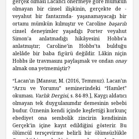
gerçek olması Lacancı önermeye göre mümkün
olmayan bir cinsel ilişkinin, gerçekte de -
veyahut bir fantazmda- yaşanamayacağı bir
ortamı mümkün kılmıştır ve Caroline
başarılı
cinsel deneyimler yaşadığı Porter veyahut
Simon’a anlatmadığı hikâyesini Hobbs’a
anlatmıştır; Caroline’in Hobbs’ta bulduğu
alelâde bir baba figürü değildir. Lâkin niçin
Hobbs ile travmasını paylaşmak ve ondan
onay
almak ona yetmemiştir?
“Lacan’ın [Mansur, M. (2016, Temmuz). Lacan’ın
“Arzu ve Yorumu” seminerindeki “Hamlet”
okuması.
Varlık Dergisi
, s. 84-89.], Kaygı aldatıcı
olmayan tek duygulanımdır demesinin sebebi
budur. Öznenin kendi içinde keşfettiği korkunç
ebediyet ona sembolik zincirin kendisinin
Gerçek’in içine kayıt edildiğini gösterir. Bu
ölümcül tersçevirme belirli bir ölümsüzlükle