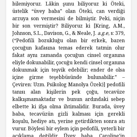
bilemiyoruz. Lâkin şunu biliyoruz ki Öteki,
üstelik “üvey baba” olan Öteki, can verdiği
arzuya son vermesini de bilmiştir. Peki, niçin
bir son vermiştir? Biliyoruz ki [Kring, A.M.,
Johnson, S.L., Davison, G., & Neale, J.
a.g.e
, s: 379,
(“Pedofili bozukluğu olan bir erkek, bazen
çocuğun kafasına temas ederek tatmin olur
fakat aynı zamanda çocuğun cinsel organına
eliyle dokunabilir, çocuğu kendi cinsel organına
dokunmak için teşvik edebilir; ender de olsa
içine girme teşebbüsünde bulunabilir.” –
Çeviren: Uzm. Psikolog Manolya Özek)] pedofili
tanısı alan kişilerin pek çoğu, tecavüze
kalkışmamaktadır ve bunun ardındaki sebep
elbette ki ifşa olma ihtimalidir. Burada, üvey
baba, tecavüzün gizli kalması için gerekli
koşulu, hediye atı, yerine getirdikten sonra atı
vurur. Böylesi bir eylem için pedofili, yeterli bir
açıklama değildir. Üvey baba, Caroline’in