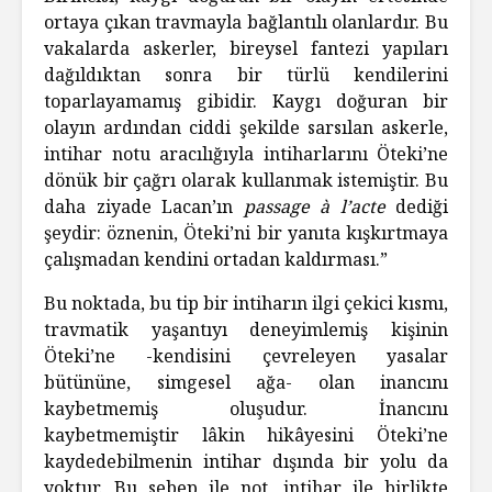
ortaya çıkan travmayla bağlantılı olanlardır. Bu
vakalarda askerler, bireysel fantezi yapıları
dağıldıktan sonra bir türlü kendilerini
toparlayamamış gibidir. Kaygı doğuran bir
olayın ardından ciddi şekilde sarsılan askerle,
intihar notu aracılığıyla intiharlarını Öteki’ne
dönük bir çağrı olarak kullanmak istemiştir. Bu
daha ziyade Lacan’ın
passage à l’acte
dediği
şeydir: öznenin, Öteki’ni bir yanıta kışkırtmaya
çalışmadan kendini ortadan kaldırması.”
Bu noktada, bu tip bir intiharın ilgi çekici kısmı,
travmatik yaşantıyı deneyimlemiş kişinin
Öteki’ne -kendisini çevreleyen yasalar
bütününe, simgesel ağa- olan inancını
kaybetmemiş oluşudur. İnancını
kaybetmemiştir lâkin hikâyesini Öteki’ne
kaydedebilmenin intihar dışında bir yolu da
yoktur. Bu sebep ile not, intihar ile birlikte