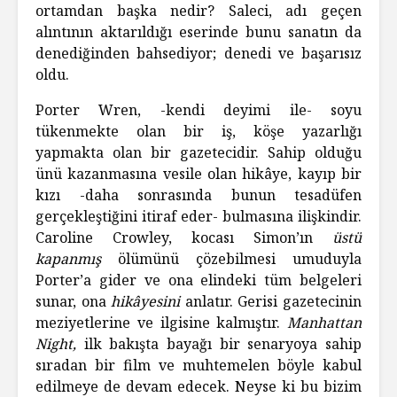
ortamdan başka nedir? Saleci, adı geçen
alıntının aktarıldığı eserinde bunu sanatın da
denediğinden bahsediyor; denedi ve başarısız
oldu.
Porter Wren, -kendi deyimi ile- soyu
tükenmekte olan bir iş, köşe yazarlığı
yapmakta olan bir gazetecidir. Sahip olduğu
ünü kazanmasına vesile olan hikâye, kayıp bir
kızı -daha sonrasında bunun tesadüfen
gerçekleştiğini itiraf eder- bulmasına ilişkindir.
Caroline Crowley, kocası Simon’ın
üstü
kapanmış
ölümünü çözebilmesi umuduyla
Porter’a gider ve ona elindeki tüm belgeleri
sunar, ona
hikâyesini
anlatır. Gerisi gazetecinin
meziyetlerine ve ilgisine kalmıştır.
Manhattan
Night,
ilk bakışta bayağı bir senaryoya sahip
sıradan bir film ve muhtemelen böyle kabul
edilmeye de devam edecek. Neyse ki bu bizim