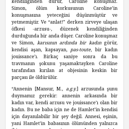
kendiliğinden durur, Caroline konuşmaz.
Simon, ölüm korkusunun Caroline’in
konuşmasına yeteceğini düşünmüştür ve
yetmemiştir. Ve “anlat!” derken zirveye ulaşan
öfkesi -arzusu-, düzenek kendiliğinden
durduğunda bir anda düşer. Caroline konuşmaz
ve Simon,
karısının ardında bir kadın
görür,
kendisi aşan, kapsayan,
pas-toute
, bir kadın
jouissance’ı. Birkaç saniye sonra da bu
travmanın şokunu yaşamaktayken Caroline
tarafından kırılan at objesinin keskin bir
parçası ile öldürülür.
“Annenin [Mansur, M.,
a.g.y.
] arzusunda şunu
duymamız gerekir: annenin arkasında bir
kadın var, kendi arzusu ve jouissance’ı olan bir
kadın. Bu ne baba için ne de Hamlet’in kendisi
için dayanılabilir bir şey değil. Annesi, eşinin,
yani Hamlet’in babasının ölümünden yalnızca