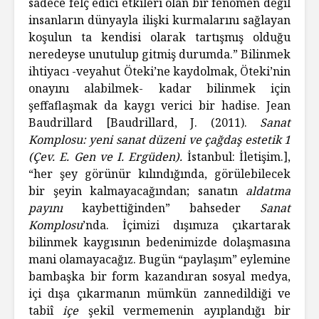
sadece felç edici etkileri olan bir fenomen değil
insanların dünyayla ilişki kurmalarını sağlayan
koşulun ta kendisi olarak tartışmış olduğu
neredeyse unutulup gitmiş durumda.” Bilinmek
ihtiyacı -veyahut Öteki’ne kaydolmak, Öteki’nin
onayını alabilmek- kadar bilinmek için
şeffaflaşmak da kaygı verici bir hadise. Jean
Baudrillard [Baudrillard, J. (2011).
Sanat
Komplosu: yeni sanat düzeni ve çağdaş estetik 1
(Çev. E. Gen ve I. Ergüden).
İstanbul: İletişim.],
“her şey görünür kılındığında, görülebilecek
bir şeyin kalmayacağından; sanatın
aldatma
payını
kaybettiğinden” bahseder
Sanat
Komplosu
’nda. İçimizi dışımıza çıkartarak
bilinmek kaygısının bedenimizde dolaşmasına
mani olamayacağız. Bugün “paylaşım” eylemine
bambaşka bir form kazandıran sosyal medya,
içi dışa çıkarmanın mümkün zannedildiği ve
tabiî
içe
şekil vermemenin ayıplandığı bir