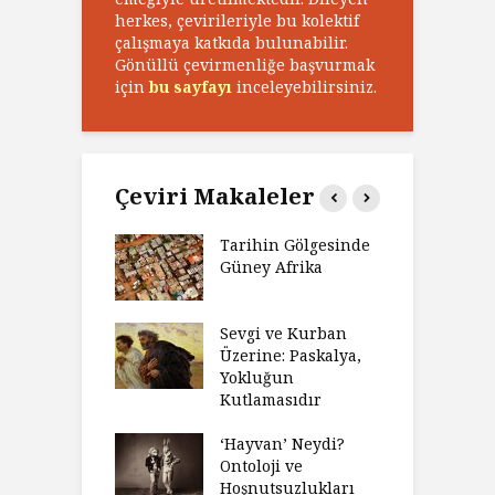
herkes, çevirileriyle bu kolektif
çalışmaya katkıda bulunabilir.
Gönüllü çevirmenliğe başvurmak
için
bu sayfayı
inceleyebilirsiniz.
Çeviri Makaleler
’ın Zaferi,
Tarihin Gölgesinde
H
’nin
Güney Afrika
G
biyeti
M
ınız Bir Hikâye
Sevgi ve Kurban
H
 Anlatıya
Üzerine: Paskalya,
D
lı Düşünme
Yokluğun
D
Neden Engel
Kutlamasıdır
S
r?
O
‘Hayvan’ Neydi?
eme ve Düşüş:
Ontoloji ve
G
rsite Eğitimi
Hoşnutsuzlukları
Ü