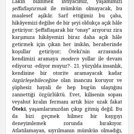
Lâkin bilinmek ihtiyacımız, yaşamımızı
şeffaflaştırmak
ile mümkün olmayacak, bu
maalesef aşikâr. Sarf ettiğimiz bu çaba,
hikâyemizi değilse de bir şeyi oldukça açık hâle
getiriyor: Şeffaflaşarak bir “onay” arıyoruz zira
karşımıza hikâyemizi biraz daha açık hâle
getirmek için çıkan her imkân, beraberinde
koşullar getiriyor; Öteki’nin arzusunda
kendimizi aramaya
modern
yollar ile devam
ediyoruz -ediyor muyuz?-. 21. yüzyılda insanlık,
kendisine bir otorite aramayacak kadar
özgürleşebileceğine
olan inancını koruyor ve
şüphesiz hayali de hep bugün ulaştığını
zannettiği özgürlüktü. Evet, kilisenin sopası
veyahut kralın fermanı artık bize uzak fakat
Öteki
, yaşamlarımızdan çıkıp gitmiş değil. Bu
da bizi geçmek bilmez bir kaygıyı
deneyimlemek zorunda bırakıyor.
Atlatılamayan, sıyrılmanın mümkün olmadığı,