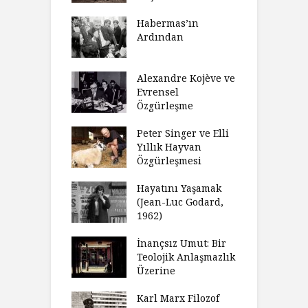
N
sulaştırıldı?
Habermas’ın
Ç
Ardından
andırma
C
acımızı
İ
ulamak
Alexandre Kojève ve
S
Evrensel
thycilik
Özgürleşme
M
dan Analitik
R
fenin Doğuşu
Peter Singer ve Elli
F
Yıllık Hayvan
olsüz
Özgürleşmesi
K
celer Geceleri
D
madığında Ne
Hayatını Yaşamak
U
lısınız?
(Jean-Luc Godard,
Y
1962)
furt Okulu Bir
F
ır Modern
İnançsız Umut: Bir
A
mlarda
Teolojik Anlaşmazlık
T
kkümün Nasıl
Üzerine
T
ğini İnceliyor
İ
Karl Marx Filozof