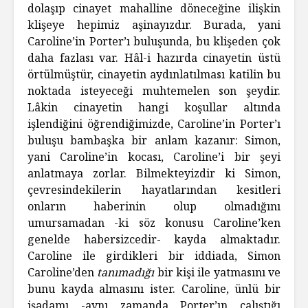
dolaşıp cinayet mahalline döneceğine ilişkin
klişeye hepimiz aşinayızdır. Burada, yani
Caroline’in Porter’ı buluşunda, bu klişeden çok
daha fazlası var. Hâl-i hazırda cinayetin üstü
örtülmüştür, cinayetin aydınlatılması katilin bu
noktada isteyeceği muhtemelen son şeydir.
Lâkin cinayetin hangi koşullar altında
işlendiğini öğrendiğimizde, Caroline’in Porter’ı
buluşu bambaşka bir anlam kazanır: Simon,
yani Caroline’in kocası, Caroline’i bir şeyi
anlatmaya zorlar. Bilmekteyizdir ki Simon,
çevresindekilerin hayatlarından kesitleri
onların haberinin olup olmadığını
umursamadan -ki söz konusu Caroline’ken
genelde habersizcedir- kayda almaktadır.
Caroline ile girdikleri bir iddiada, Simon
Caroline’den
tanımadığı
bir kişi ile yatmasını ve
bunu kayda almasını ister. Caroline, ünlü bir
işadamı -aynı zamanda Porter’ın çalıştığı