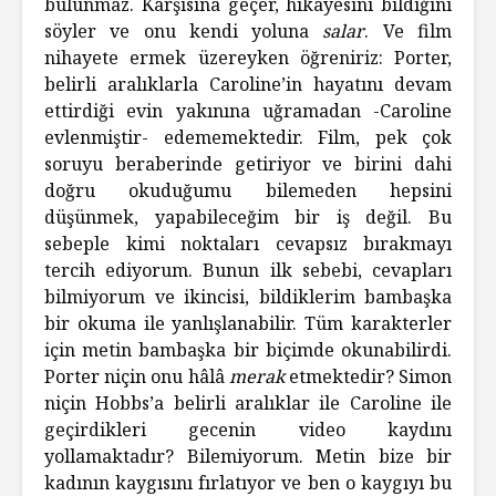
bulunmaz. Karşısına geçer, hikâyesini bildiğini
söyler ve onu kendi yoluna
salar
. Ve film
nihayete ermek üzereyken öğreniriz: Porter,
belirli aralıklarla Caroline’in hayatını devam
ettirdiği evin yakınına uğramadan -Caroline
evlenmiştir- edememektedir. Film, pek çok
soruyu beraberinde getiriyor ve birini dahi
doğru okuduğumu bilemeden hepsini
düşünmek, yapabileceğim bir iş değil. Bu
sebeple kimi noktaları cevapsız bırakmayı
tercih ediyorum. Bunun ilk sebebi, cevapları
bilmiyorum ve ikincisi, bildiklerim bambaşka
bir okuma ile yanlışlanabilir. Tüm karakterler
için metin bambaşka bir biçimde okunabilirdi.
Porter niçin onu hâlâ
merak
etmektedir? Simon
niçin Hobbs’a belirli aralıklar ile Caroline ile
geçirdikleri gecenin video kaydını
yollamaktadır? Bilemiyorum. Metin bize bir
kadının kaygısını fırlatıyor ve ben o kaygıyı bu