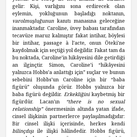
gelir: Kişi, varlığını sona erdirecek olan
eylemin, yokluğunun başladığı noktanın,
varolmuşluğunun
kanıtı manasına geleceğine
inanmaktadır. Caroline, üvey babası tarafından
tecavüze maruz kalmıştır fakat intihar, böylesi
bir intihar, passage à l’acte, onun Öteki’ne
kaydolmak için seçtiği yol değildir. Fakat tam da
bu noktada, Caroline’in hikâyesini dile getirdiği
an ilginçtir. Simon, Caroline’i “hikâyesini
yalnızca Hobbs’a anlattığı için” suçlar ve bunun
sebebini Hobbs’un Caroline için bir “baba
figürü” oluşunda görür. Hobbs yalnızca bir
baba figürü değildir.
Erkekliğini
kaybetmiş bir
figürdür. Lacan’ın
“there is no sexual
relationship”
önermesinin altında yatan ifade,
cinsel ilişkinin partnerlerce paylaşılmadığıdır:
Bir cinsel ilişki içerisinde, herkes kendi
bilinçdışı
ile ilişki hâlindedir. Hobbs figürü,