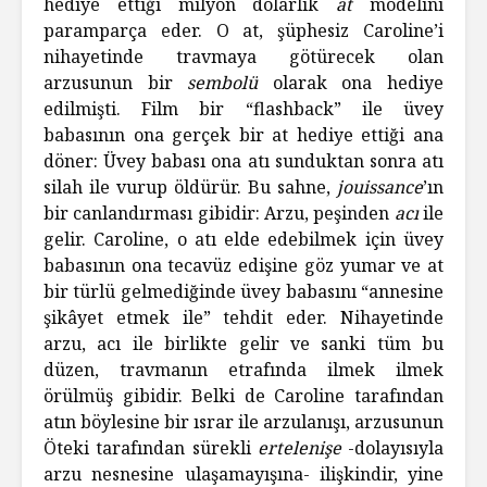
hediye ettiği milyon dolarlık
at
modelini
paramparça eder. O at, şüphesiz Caroline’i
nihayetinde travmaya götürecek olan
arzusunun bir
sembolü
olarak ona hediye
edilmişti. Film bir “flashback” ile üvey
babasının ona gerçek bir at hediye ettiği ana
döner: Üvey babası ona atı sunduktan sonra atı
silah ile vurup öldürür. Bu sahne,
jouissance
’ın
bir canlandırması gibidir: Arzu, peşinden
acı
ile
gelir. Caroline, o atı elde edebilmek için üvey
babasının ona tecavüz edişine göz yumar ve at
bir türlü gelmediğinde üvey babasını “annesine
şikâyet etmek ile” tehdit eder. Nihayetinde
arzu, acı ile birlikte gelir ve sanki tüm bu
düzen, travmanın etrafında ilmek ilmek
örülmüş gibidir. Belki de Caroline tarafından
atın böylesine bir ısrar ile arzulanışı, arzusunun
Öteki tarafından sürekli
ertelenişe
-dolayısıyla
arzu nesnesine ulaşamayışına- ilişkindir, yine