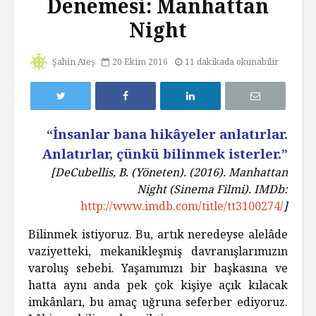
Denemesi: Manhattan
Night
Şahin Ateş
20 Ekim 2016
11 dakikada okunabilir
“İnsanlar bana hikâyeler anlatırlar.
Anlatırlar, çünkü bilinmek isterler.”
[DeCubellis, B. (Yöneten). (2016).
Manhattan
Night
(Sinema Filmi). IMDb:
http://www.imdb.com/title/tt3100274/
]
Bilinmek istiyoruz. Bu, artık neredeyse alelâde
vaziyetteki, mekanikleşmiş davranışlarımızın
varoluş sebebi. Yaşamımızı bir başkasına ve
hatta aynı anda pek çok kişiye açık kılacak
imkânları, bu amaç uğruna seferber ediyoruz.