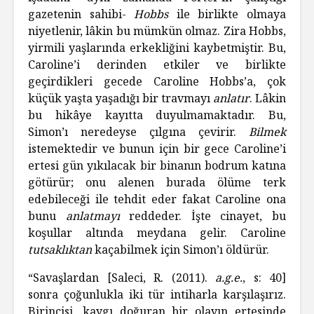
gazetenin sahibi-
Hobbs
ile birlikte olmaya
niyetlenir, lâkin bu mümkün olmaz. Zira Hobbs,
yirmili yaşlarında erkekliğini kaybetmiştir. Bu,
Caroline’i derinden etkiler ve birlikte
geçirdikleri gecede Caroline Hobbs’a, çok
küçük yaşta yaşadığı bir travmayı
anlatır
. Lâkin
bu hikâye kayıtta duyulmamaktadır. Bu,
Simon’ı neredeyse çılgına çevirir.
Bilmek
istemektedir ve bunun için bir gece Caroline’i
ertesi gün yıkılacak bir binanın bodrum katına
götürür; onu alenen burada ölüme terk
edebileceği ile tehdit eder fakat Caroline ona
bunu
anlatmayı
reddeder. İşte cinayet, bu
koşullar altında meydana gelir. Caroline
tutsaklıktan
kaçabilmek için Simon’ı öldürür.
“Savaşlardan [Saleci, R. (2011).
a.g.e.
, s: 40]
sonra çoğunlukla iki tür intiharla karşılaşırız.
Birincisi, kaygı doğuran bir olayın ertesinde