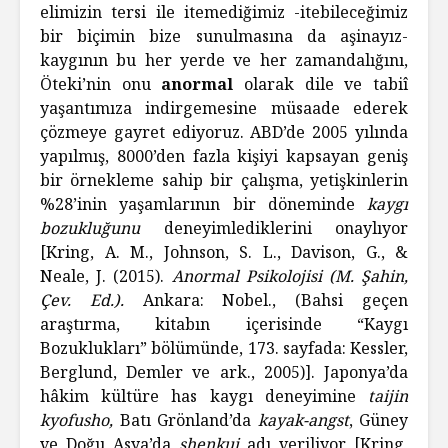
elimizin tersi ile itemediğimiz -itebileceğimiz
bir biçimin bize sunulmasına da aşinayız-
kaygının bu her yerde ve her zamandalığını,
Öteki’nin onu
anormal
olarak dile ve tabiî
yaşantımıza indirgemesine müsaade ederek
çözmeye gayret ediyoruz. ABD’de 2005 yılında
yapılmış, 8000’den fazla kişiyi kapsayan geniş
bir örnekleme sahip bir çalışma, yetişkinlerin
%28’inin yaşamlarının bir döneminde
kaygı
bozukluğunu
deneyimlediklerini onaylıyor
[Kring, A. M., Johnson, S. L., Davison, G., &
Neale, J. (2015).
Anormal Psikolojisi (M. Şahin,
Çev. Ed.).
Ankara: Nobel., (Bahsi geçen
araştırma, kitabın içerisinde “Kaygı
Bozuklukları” bölümünde, 173. sayfada: Kessler,
Berglund, Demler ve ark., 2005)]. Japonya’da
hâkim kültüre has kaygı deneyimine
taijin
kyofusho,
Batı Grönland’da
kayak-angst
, Güney
ve Doğu Asya’da
shenkui
adı veriliyor [Kring,