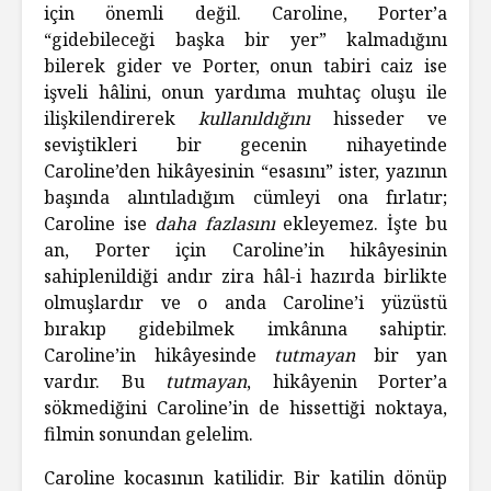
için önemli değil. Caroline, Porter’a
“gidebileceği başka bir yer” kalmadığını
bilerek gider ve Porter, onun tabiri caiz ise
işveli hâlini, onun yardıma muhtaç oluşu ile
ilişkilendirerek
kullanıldığını
hisseder ve
seviştikleri bir gecenin nihayetinde
Caroline’den hikâyesinin “esasını” ister, yazının
başında alıntıladığım cümleyi ona fırlatır;
Caroline ise
daha fazlasını
ekleyemez. İşte bu
an, Porter için Caroline’in hikâyesinin
sahiplenildiği andır zira hâl-i hazırda birlikte
olmuşlardır ve o anda Caroline’i yüzüstü
bırakıp gidebilmek imkânına sahiptir.
Caroline’in hikâyesinde
tutmayan
bir yan
vardır. Bu
tutmayan
, hikâyenin Porter’a
sökmediğini Caroline’in de hissettiği noktaya,
filmin sonundan gelelim.
Caroline kocasının katilidir. Bir katilin dönüp