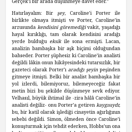
Gerçek’i bir arada düşünmeye davet eder.”
Hatırlayalım: Bir
şey
, Caroline’i Porter ile
birlikte olmaya itmişti ve Porter, Caroline’in
arzusunda
kendisini göremediği
vakit, yaşadığı
hayal kırıklığı, tam olarak kendisini aradığı
yerde bulduğu
eksik
ile sona ermişti. Lacan,
analizin bambaşka bir aşk biçimi olduğundan
bahseder. Porter şüphesiz ki Caroline’in analisti
değildi lâkin onun hikâyesindeki tutarsızlık, bir
gazeteci olarak Porter’ı
aradığı şeyin
peşinden
gitmeye itmişti. Belki bir analist bambaşka bir
yol izlerdi, bilemiyoruz, bilemeyeceğiz fakat
metin bizi bu şekilde düşünmeye sevk ediyor.
Velhasıl, büyük ihtimal ile -zira hâlâ Caroline’in
analisti değiliz- onu Porter’a getiren
kaygısıydı
;
bu, bir katil olarak işlediği cinayetin ağırlığının
sebebi değildi. Simon, ölmeden önce Caroline’i
konuşturmak için tehdit ederken, Hobbs’un ona