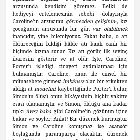
arzusunda kendisini göremez. Belki de
hediyeyi ertelemesinin sebebi -dolayısıyla
Caroline’in arzusunu
görmezden gelişinin
-, kız
çocuğunun arzusunda bir gün
var olabilmek
inancıdır, yine bilemiyoruz. Fakat baba, o atı
öldüreceğini bildiği hâlde atı kanlı canlı bir
biçimde kızına sunar. Kız atı görür, ilk sevinç
ibaresini gösterir ve at ölür. İşte, Caroline,
Porter’ı işlediği cinayeti aydınlatması için
bulmamıştır: Caroline, onun ile cinsel bir
münasebete girmesi
imkânsız
olan bir erkekten
aldığı at
modelini
kaybettiğinde Porter’ı bulur,
Simon’ın ölüşü onun hikâyesinin hiçbir vakitte
esası olamamıştır ve Simon, öldüğü ana kadar
tıpkı
üvey baba
gibi Caroline’in gözünün içine
bakar ve söyler: Anlat! Bir düzenek kurmuştur
Simon ve Caroline konuşmaz ise asansör
boşluğunda paramparça olacaktır, düzenek