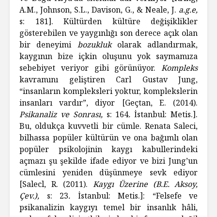
A.M., Johnson, S.L., Davison, G., & Neale, J.
a.g.e,
s: 181]. Kültürden kültüre değişiklikler
gösterebilen ve yaygınlığı son derece açık olan
bir deneyimi
bozukluk
olarak adlandırmak,
kaygının bize içkin oluşunu yok saymamıza
sebebiyet veriyor gibi görünüyor.
Kompleks
kavramını geliştiren Carl Gustav Jung,
“insanların kompleksleri yoktur, komplekslerin
insanları vardır”, diyor [Geçtan, E. (2014).
Psikanaliz ve Sonrası,
s: 164
.
İstanbul: Metis.].
Bu, oldukça kuvvetli bir cümle. Renata Saleci,
bilhassa popüler kültürün ve ona bağımlı olan
popüler psikolojinin kaygı kabullerindeki
açmazı şu şekilde ifade ediyor ve bizi Jung’un
cümlesini yeniden düşünmeye sevk ediyor
[Salecl, R. (2011).
Kaygı Üzerine (B.E. Aksoy,
Çev.),
s: 23
.
İstanbul: Metis.]: “Felsefe ve
psikanalizin kaygıyı temel bir insanlık hâli,