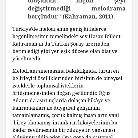
oluşunun hiçbir şeyi
değiştirmediği melodrama
borçludur” (Kahraman, 2011).
Türkiye’de melodramın geniş kitlelerce
beğenilmesinin temelindeki şey Hasan Bülent
Kahraman’ın da Türkan Şoray üzerinden
betimlediği gibi yerleşik düzene olan biat ve
yüceltmedir.
Melodram sinemasına bakıldığında, türün en
belirleyici özelliklerinden birisinin de bireysel
isteklerle toplumsal isteklerin
örtüşmemesinden doğan gerilimdir. Oğuz
Adanır da aşırı uçlarda dolaşan hikâye ve
kahramanları ile duygusal gelişimini
tamamlamamış, çocuk kalmış insanların yani
‘birey olamamış’ insanların hikâyelerinin bu
kadar sevilmesinin bir zihniyetin yansıması
olduğunu iddia eder. Ona göre de rasyonel