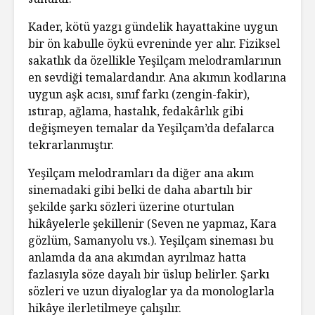
Kader, kötü yazgı gündelik hayattakine uygun
bir ön kabulle öykü evreninde yer alır. Fiziksel
sakatlık da özellikle Yeşilçam melodramlarının
en sevdiği temalardandır. Ana akımın kodlarına
uygun aşk acısı, sınıf farkı (zengin-fakir),
ıstırap, ağlama, hastalık, fedakârlık gibi
değişmeyen temalar da Yeşilçam’da defalarca
tekrarlanmıştır.
Yeşilçam melodramları da diğer ana akım
sinemadaki gibi belki de daha abartılı bir
şekilde şarkı sözleri üzerine oturtulan
hikâyelerle şekillenir (Seven ne yapmaz, Kara
gözlüm, Samanyolu vs.). Yeşilçam sineması bu
anlamda da ana akımdan ayrılmaz hatta
fazlasıyla söze dayalı bir üslup belirler. Şarkı
sözleri ve uzun diyaloglar ya da monologlarla
hikâye ilerletilmeye çalışılır.