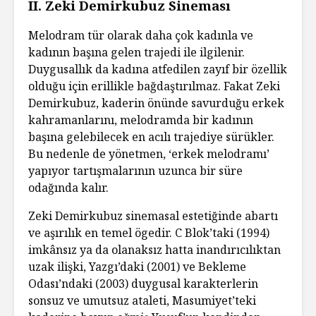
II. Zeki Demirkubuz Sineması
Melodram tür olarak daha çok kadınla ve
kadının başına gelen trajedi ile ilgilenir.
Duygusallık da kadına atfedilen zayıf bir özellik
olduğu için erillikle bağdaştırılmaz. Fakat Zeki
Demirkubuz, kaderin önünde savurduğu erkek
kahramanlarını, melodramda bir kadının
başına gelebilecek en acılı trajediye sürükler.
Bu nedenle de yönetmen, ‘erkek melodramı’
yapıyor tartışmalarının uzunca bir süre
odağında kalır.
Zeki Demirkubuz sinemasal estetiğinde abartı
ve aşırılık en temel ögedir. C Blok’taki (1994)
imkânsız ya da olanaksız hatta inandırıcılıktan
uzak ilişki, Yazgı’daki (2001) ve Bekleme
Odası’ndaki (2003) duygusal karakterlerin
sonsuz ve umutsuz ataleti, Masumiyet’teki