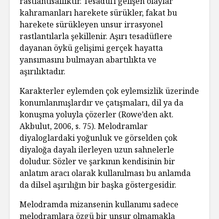
rastlantısallıktır. Tesadüfî gelişen olaylar
kahramanları harekete sürükler, fakat bu
harekete sürükleyen unsur irrasyonel
rastlantılarla şekillenir. Aşırı tesadüflere
dayanan öykü gelişimi gerçek hayatta
yansımasını bulmayan abartılıkta ve
aşırılıktadır.
Karakterler eylemden çok eylemsizlik üzerinde
konumlanmışlardır ve çatışmaları, dil ya da
konuşma yoluyla çözerler (Rowe’den akt.
Akbulut, 2006, s. 75). Melodramlar
diyaloglardaki yoğunluk ve görselden çok
diyaloğa dayalı ilerleyen uzun sahnelerle
doludur. Sözler ve şarkının kendisinin bir
anlatım aracı olarak kullanılması bu anlamda
da dilsel aşırılığın bir başka göstergesidir.
Melodramda mizansenin kullanımı sadece
melodramlara özgü bir unsur olmamakla