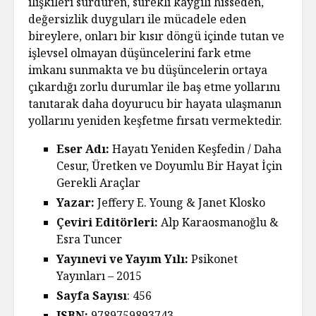
ilişkileri sürdüren, sürekli kaygılı hisseden,
değersizlik duyguları ile mücadele eden
bireylere, onları bir kısır döngü içinde tutan ve
işlevsel olmayan düşüncelerini fark etme
imkanı sunmakta ve bu düşüncelerin ortaya
çıkardığı zorlu durumlar ile baş etme yollarını
tanıtarak daha doyurucu bir hayata ulaşmanın
yollarını yeniden keşfetme fırsatı vermektedir.
Eser Adı:
Hayatı Yeniden Keşfedin / Daha
Cesur, Üretken ve Doyumlu Bir Hayat İçin
Gerekli Araçlar
Yazar:
Jeffery E. Young & Janet Klosko
Çeviri Editörleri:
Alp Karaosmanoğlu &
Esra Tuncer
Yayınevi ve Yayım Yılı:
Psikonet
Yayınları – 2015
Sayfa Sayısı
: 456
ISBN:
9789759893743