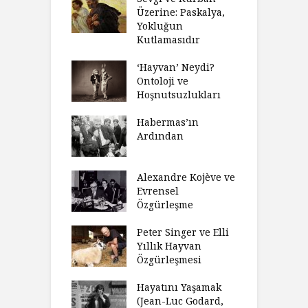
 Anlatıya
Üzerine: Paskalya,
D
lı Düşünme
Yokluğun
D
Neden Engel
Kutlamasıdır
S
r?
O
‘Hayvan’ Neydi?
eme ve Düşüş:
Ontoloji ve
G
rsite Eğitimi
Hoşnutsuzlukları
Ü
N
sulaştırıldı?
Habermas’ın
Ç
Ardından
andırma
C
acımızı
İ
ulamak
Alexandre Kojève ve
S
Evrensel
thycilik
Özgürleşme
M
dan Analitik
R
fenin Doğuşu
Peter Singer ve Elli
F
Yıllık Hayvan
olsüz
Özgürleşmesi
K
celer Geceleri
D
madığında Ne
Hayatını Yaşamak
U
lısınız?
(Jean-Luc Godard,
Y