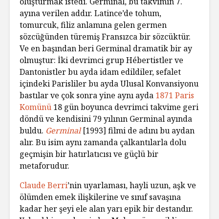
oluşturmak istedi. Germinal, bu takvimin 7.
ayına verilen addır. Latince’de tohum,
tomurcuk, filiz anlamına gelen germen
sözcüğünden türemiş Fransızca bir sözcüktür.
Ve en başından beri Germinal dramatik bir ay
olmuştur: İki devrimci grup Hébertistler ve
Dantonistler bu ayda idam edildiler, sefalet
içindeki Parisliler bu ayda Ulusal Konvansiyonu
bastılar ve çok sonra yine aynı ayda
1871 Paris
Komünü
18 gün boyunca devrimci takvime geri
döndü ve kendisini 79 yılının Germinal ayında
buldu.
Germinal
[1993] filmi de adını bu aydan
alır. Bu isim aynı zamanda çalkantılarla dolu
geçmişin bir hatırlatıcısı ve güçlü bir
metaforudur.
Claude Berri
’nin uyarlaması, hayli uzun, aşk ve
ölümden emek ilişkilerine ve sınıf savaşına
kadar her şeyi ele alan yarı epik bir destandır.