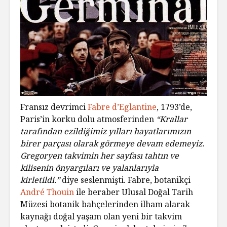
Fransız devrimci
Fabre d’Eglantine
, 1793’de,
Paris’in korku dolu atmosferinden
“Krallar
tarafından ezildiğimiz yılları hayatlarımızın
birer parçası olarak görmeye devam edemeyiz.
Gregoryen takvimin her sayfası tahtın ve
kilisenin önyargıları ve yalanlarıyla
kirletildi.”
diye seslenmişti. Fabre, botanikçi
André Thouin
ile beraber Ulusal Doğal Tarih
Müzesi botanik bahçelerinden ilham alarak
kaynağı doğal yaşam olan yeni bir takvim