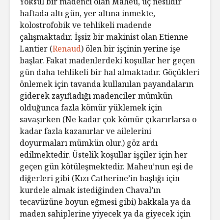
Yoksul bir madenci olan Maheu, üç nesildir
haftada altı gün, yer altına inmekte,
kolostrofobik ve tehlikeli madende
çalışmaktadır. İşsiz bir makinist olan Etienne
Lantier (
Renaud
) ölen bir işçinin yerine işe
başlar. Fakat madenlerdeki koşullar her geçen
gün daha tehlikeli bir hal almaktadır. Göçükleri
önlemek için tavanda kullanılan payandaların
giderek zayıfladığı madenciler mümkün
olduğunca fazla kömür yüklemek için
savaşırken (Ne kadar çok kömür çıkarırlarsa o
kadar fazla kazanırlar ve ailelerini
doyurmaları mümkün olur.) göz ardı
edilmektedir. Üstelik koşullar işçiler için her
geçen gün kötüleşmektedir. Maheu’nun eşi de
diğerleri gibi (Kızı Catherine’in başlığı için
kurdele almak istediğinden Chaval’ın
tecavüzüne boyun eğmesi gibi) bakkala ya da
maden sahiplerine yiyecek ya da giyecek için