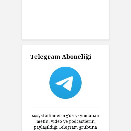
at
H
Charles’ın
K
ni Haklı
K
an Felsefesi
Ç
Telegram Aboneliği
sosyalbilimler.org’da yayımlanan
metin, video ve podcastlerin
paylaşıldığı Telegram grubuna