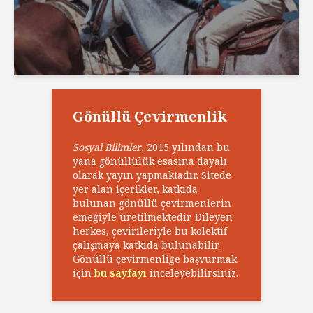
Gönüllü Çevirmenlik
Sosyal Bilimler
, 2015 yılından bu
yana gönüllülük esasına dayalı
olarak yayın yapmaktadır. Sitede
yer alan içerikler, katkıda
bulunan gönüllü çevirmenlerin
emeğiyle üretilmektedir. Dileyen
herkes, çevirileriyle bu kolektif
çalışmaya katkıda bulunabilir.
Gönüllü çevirmenliğe başvurmak
için
bu sayfayı
inceleyebilirsiniz.