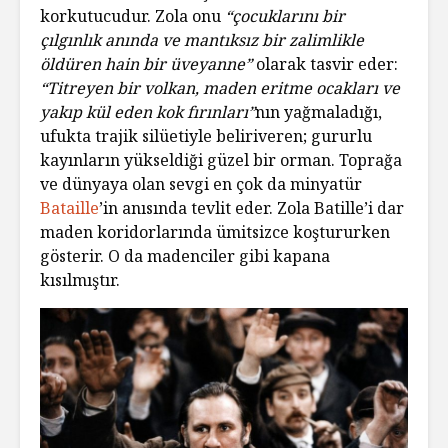
korkutucudur. Zola onu
“çocuklarını bir
çılgınlık anında ve mantıksız bir zalimlikle
öldüren hain bir üveyanne”
olarak tasvir eder:
“Titreyen bir volkan, maden eritme ocakları ve
yakıp kül eden kok fırınları”
nın yağmaladığı,
ufukta trajik silüetiyle beliriveren; gururlu
kayınların yükseldiği güzel bir orman. Toprağa
ve dünyaya olan sevgi en çok da minyatür
Bataille
’in anısında tevlit eder. Zola Batille’i dar
maden koridorlarında ümitsizce koştururken
gösterir. O da madenciler gibi kapana
kısılmıştır.