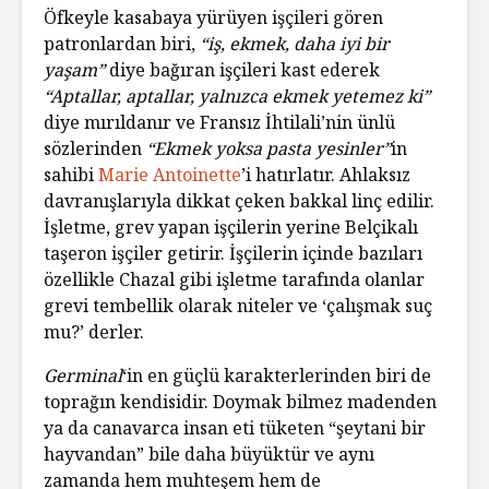
Öfkeyle kasabaya yürüyen işçileri gören
patronlardan biri,
“iş, ekmek, daha iyi bir
yaşam”
diye bağıran işçileri kast ederek
“Aptallar, aptallar, yalnızca ekmek yetemez ki”
diye mırıldanır ve Fransız İhtilali’nin ünlü
sözlerinden
“Ekmek yoksa pasta yesinler”
in
sahibi
Marie Antoinette
’i hatırlatır. Ahlaksız
davranışlarıyla dikkat çeken bakkal linç edilir.
İşletme, grev yapan işçilerin yerine Belçikalı
taşeron işçiler getirir. İşçilerin içinde bazıları
özellikle Chazal gibi işletme tarafında olanlar
grevi tembellik olarak niteler ve ‘çalışmak suç
mu?’ derler.
Germinal
‘in en güçlü karakterlerinden biri de
toprağın kendisidir. Doymak bilmez madenden
ya da canavarca insan eti tüketen “şeytani bir
hayvandan” bile daha büyüktür ve aynı
zamanda hem muhteşem hem de