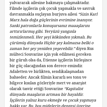
yalvararak ailesine bakmaya çalışmaktadır.
Filmde işçilerin çok çocuk yapmakla ve savruk
davranmakla suçlayan burjuva ailesi
“Sizin Karl
Marx hala doğa güçlerinin evrimine inanıyor.
Sanki patronlarla konuşursanız maaaşlarını
arttırırlarmış gibi. Yeryüzü yangınla
temizlenmeli. Her şeyi kökünden yıkmalı. Bu
çürümüş dünyada Hiçbir şey kalmazsa belki o
zaman her şey yeniden yeşerebilir.”
diyen Rus
mülteci Souvarine için yok edilmesi gereken
bir güruh olsa da, Etienne işçilerin birleşince
bir güç olacağından son derece emindir.
Adaletten ve birlikten, sendikalaşmadan
bahseder. Ancak filmin kararlı ses tonu ve
bilgece kısılan gözleriyle mert ve anarşist
olarak tasvir ettiği Souvarine
“Kapitalist
dünyada maaşların artması bir hayaldir.
İşçilerin yalnız kuru ekmeğe ve çocuk yapmaya
hakkı var. Bu, boş midelerin dengesi üzerine