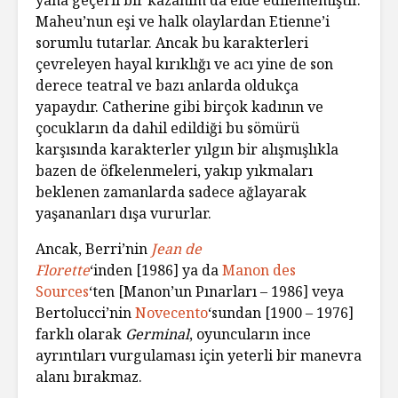
yana geçerli bir kazanım da elde edilememiştir.
Maheu’nun eşi ve halk olaylardan Etienne’i
sorumlu tutarlar. Ancak bu karakterleri
çevreleyen hayal kırıklığı ve acı yine de son
derece teatral ve bazı anlarda oldukça
yapaydır. Catherine gibi birçok kadının ve
çocukların da dahil edildiği bu sömürü
karşısında karakterler yılgın bir alışmışlıkla
bazen de öfkelenmeleri, yakıp yıkmaları
beklenen zamanlarda sadece ağlayarak
yaşananları dışa vururlar.
Ancak, Berri’nin
Jean de
Florette
‘inden [1986] ya da
Manon des
Sources
‘ten [Manon’un Pınarları – 1986] veya
Bertolucci’nin
Novecento
‘sundan [1900 – 1976]
farklı olarak
Germinal
, oyuncuların ince
ayrıntıları vurgulaması için yeterli bir manevra
alanı bırakmaz.