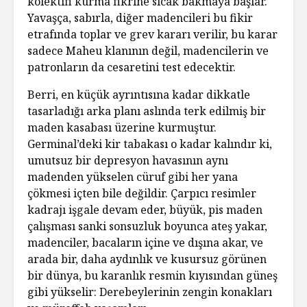
kolektifi kurma fikrine sıcak bakmaya başlar.
Yavaşça, sabırla, diğer madencileri bu fikir
etrafında toplar ve grev kararı verilir, bu karar
sadece Maheu klanının değil, madencilerin ve
patronların da cesaretini test edecektir.
Berri, en küçük ayrıntısına kadar dikkatle
tasarladığı arka planı aslında terk edilmiş bir
maden kasabası üzerine kurmuştur.
Germinal’deki kir tabakası o kadar kalındır ki,
umutsuz bir depresyon havasının aynı
madenden yükselen cüruf gibi her yana
çökmesi içten bile değildir. Çarpıcı resimler
kadrajı işgale devam eder, büyük, pis maden
çalışması sanki sonsuzluk boyunca ateş yakar,
madenciler, bacaların içine ve dışına akar, ve
arada bir, daha aydınlık ve kusursuz görünen
bir dünya, bu karanlık resmin kıyısından güneş
gibi yükselir: Derebeylerinin zengin konakları