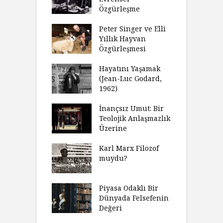
thycilik
Özgürleşme
M
dan Analitik
R
fenin Doğuşu
Peter Singer ve Elli
F
Yıllık Hayvan
olsüz
Özgürleşmesi
K
celer Geceleri
D
madığında Ne
Hayatını Yaşamak
U
lısınız?
(Jean-Luc Godard,
Y
1962)
furt Okulu Bir
F
ır Modern
İnançsız Umut: Bir
A
mlarda
Teolojik Anlaşmazlık
T
kkümün Nasıl
Üzerine
T
ğini İnceliyor
İ
Karl Marx Filozof
imse Bir
muydu?
H
törün
D
ndığını Görmek
Y
emeli
Piyasa Odaklı Bir
İ
Dünyada Felsefenin
e Orwell,
Değeri
G
t Camus ve
A