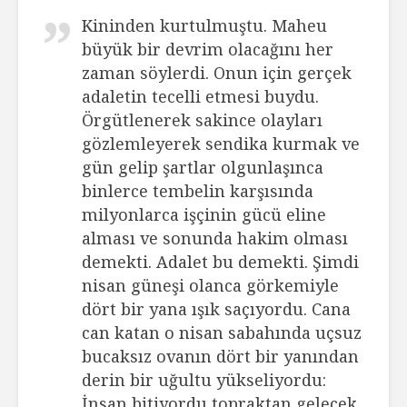
Kininden kurtulmuştu. Maheu
büyük bir devrim olacağını her
zaman söylerdi. Onun için gerçek
adaletin tecelli etmesi buydu.
Örgütlenerek sakince olayları
gözlemleyerek sendika kurmak ve
gün gelip şartlar olgunlaşınca
binlerce tembelin karşısında
milyonlarca işçinin gücü eline
alması ve sonunda hakim olması
demekti. Adalet bu demekti. Şimdi
nisan güneşi olanca görkemiyle
dört bir yana ışık saçıyordu. Cana
can katan o nisan sabahında uçsuz
bucaksız ovanın dört bir yanından
derin bir uğultu yükseliyordu:
İnsan bitiyordu topraktan gelecek