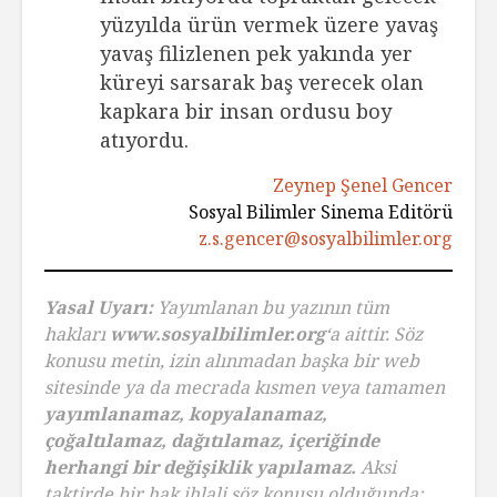
yüzyılda ürün vermek üzere yavaş
yavaş filizlenen pek yakında yer
küreyi sarsarak baş verecek olan
kapkara bir insan ordusu boy
atıyordu.
Zeynep Şenel Gencer
Sosyal Bilimler Sinema Editörü
z.s.gencer@sosyalbilimler.org
Yasal Uyarı:
Yayımlanan bu yazının tüm
hakları
www.sosyalbilimler.org
‘a aittir. Söz
konusu metin, izin alınmadan başka bir web
sitesinde ya da mecrada kısmen veya tamamen
yayımlanamaz, kopyalanamaz,
çoğaltılamaz, dağıtılamaz, içeriğinde
herhangi bir değişiklik yapılamaz.
Aksi
taktirde bir hak ihlali söz konusu olduğunda;