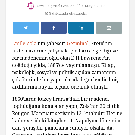
Zeynep Şenel Gencer
6 Mayıs 2017
8 dakikada okunabilir
Emile Zola
‘nın şaheseri
Germinal
, Freud’un
histeri üzerine çalışmak için Paris’e geldiği ve
bir madencinin oğlu olan D.H Lawrence’ın
doğduğu yılda, 1885’de yayımlanmıştı. Kitap,
psikolojik, sosyal ve politik açıdan zamanının
çok ötesinde bir yapıt olarak değerlendirilmiş,
ardıllarına büyük ölçüde öncülük etmişti.
1860’larda kuzey Fransa’daki bir madenci
topluluğunu konu alan yapıt, Zola’nın 20 ciltlik
Rougon-Macquart serisinin 13. kitabıdır. Her ne
kadar serideki kitaplar III. Napolyon dönemine
dair geniş bir panorama sunuyor olsalar da,
Germinal baskılara karşı bir isyan çığlığı ve