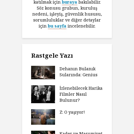
katılmak için
buraya
bakılabilir.
Söz konusu grubun, kuruluş
nedeni, işleyiş, güvenlik hususu,
sorumluluklar ve diğer detaylar
için
bu sayfa
incelenebilir.
Rastgele Yazı
Dehanın Bulanık
Sularında: Genius
İzlenebilecek Harika
Filmler Nasıl
Bulunur?
Z: O yaşıyor!
Kader ve Masumiyet