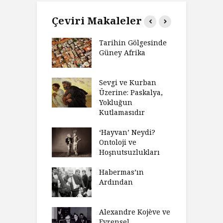
Çeviri Makaleler
’ın Zaferi,
Tarihin Gölgesinde
H
’nin
Güney Afrika
G
biyeti
M
ınız Bir Hikâye
Sevgi ve Kurban
H
 Anlatıya
Üzerine: Paskalya,
D
lı Düşünme
Yokluğun
D
Neden Engel
Kutlamasıdır
S
r?
O
‘Hayvan’ Neydi?
eme ve Düşüş:
Ontoloji ve
G
rsite Eğitimi
Hoşnutsuzlukları
Ü
N
sulaştırıldı?
Habermas’ın
Ç
Ardından
andırma
C
acımızı
İ
ulamak
Alexandre Kojève ve
S
Evrensel