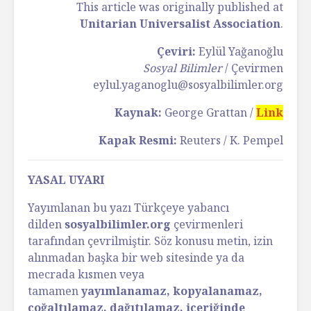
This article was originally published at
Unitarian Universalist Association
.
Çeviri:
Eylül Yağanoğlu
Sosyal Bilimler
/ Çevirmen
eylul.yaganoglu@sosyalbilimler.org
Kaynak:
George Grattan /
Link
Kapak Resmi:
Reuters / K. Pempel
YASAL UYARI
Yayımlanan bu yazı Türkçeye yabancı
dilden
sosyalbilimler.org
çevirmenleri
tarafından çevrilmiştir. Söz konusu metin, izin
alınmadan başka bir web sitesinde ya da
mecrada kısmen veya
tamamen
yayımlanamaz, kopyalanamaz,
çoğaltılamaz, dağıtılamaz, içeriğinde