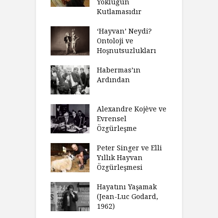
lı Düşünme
Yokluğun
D
Neden Engel
Kutlamasıdır
S
r?
O
‘Hayvan’ Neydi?
eme ve Düşüş:
Ontoloji ve
G
rsite Eğitimi
Hoşnutsuzlukları
Ü
N
sulaştırıldı?
Habermas’ın
Ç
Ardından
andırma
C
acımızı
İ
ulamak
Alexandre Kojève ve
S
Evrensel
thycilik
Özgürleşme
M
dan Analitik
R
fenin Doğuşu
Peter Singer ve Elli
F
Yıllık Hayvan
olsüz
Özgürleşmesi
K
celer Geceleri
D
madığında Ne
Hayatını Yaşamak
U
lısınız?
(Jean-Luc Godard,
Y
1962)
furt Okulu Bir
F