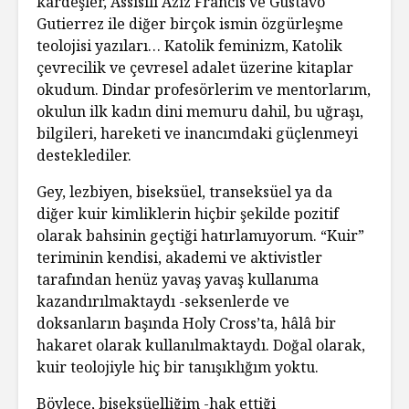
kardeşler, Assisili Aziz Francis ve Gustavo
Gutierrez ile diğer birçok ismin özgürleşme
teolojisi yazıları… Katolik feminizm, Katolik
çevrecilik ve çevresel adalet üzerine kitaplar
okudum. Dindar profesörlerim ve mentorlarım,
okulun ilk kadın dini memuru dahil, bu uğraşı,
bilgileri, hareketi ve inancımdaki güçlenmeyi
desteklediler.
Gey, lezbiyen, biseksüel, transeksüel ya da
diğer kuir kimliklerin hiçbir şekilde pozitif
olarak bahsinin geçtiği hatırlamıyorum. “Kuir”
teriminin kendisi, akademi ve aktivistler
tarafından henüz yavaş yavaş kullanıma
kazandırılmaktaydı -seksenlerde ve
doksanların başında Holy Cross’ta, hâlâ bir
hakaret olarak kullanılmaktaydı. Doğal olarak,
kuir teolojiyle hiç bir tanışıklığım yoktu.
Böylece, biseksüelliğim -hak ettiği