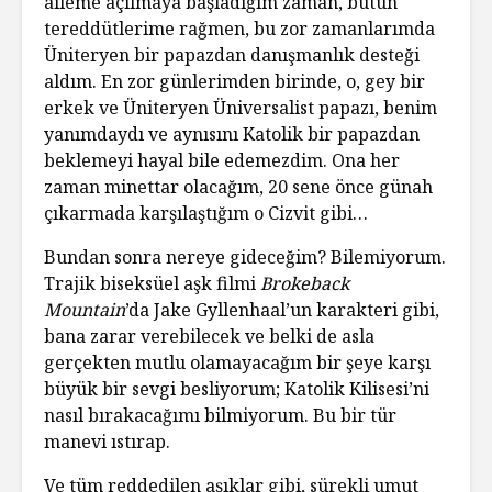
aileme açılmaya başladığım zaman, bütün
tereddütlerime rağmen, bu zor zamanlarımda
Üniteryen bir papazdan danışmanlık desteği
aldım. En zor günlerimden birinde, o, gey bir
erkek ve Üniteryen Üniversalist papazı, benim
yanımdaydı ve aynısını Katolik bir papazdan
beklemeyi hayal bile edemezdim. Ona her
zaman minettar olacağım, 20 sene önce günah
çıkarmada karşılaştığım o Cizvit gibi…
Bundan sonra nereye gideceğim? Bilemiyorum.
Trajik biseksüel aşk filmi
Brokeback
Mountain
’da Jake Gyllenhaal’un karakteri gibi,
bana zarar verebilecek ve belki de asla
gerçekten mutlu olamayacağım bir şeye karşı
büyük bir sevgi besliyorum; Katolik Kilisesi’ni
nasıl bırakacağımı bilmiyorum. Bu bir tür
manevi ıstırap.
Ve tüm reddedilen aşıklar gibi, sürekli umut