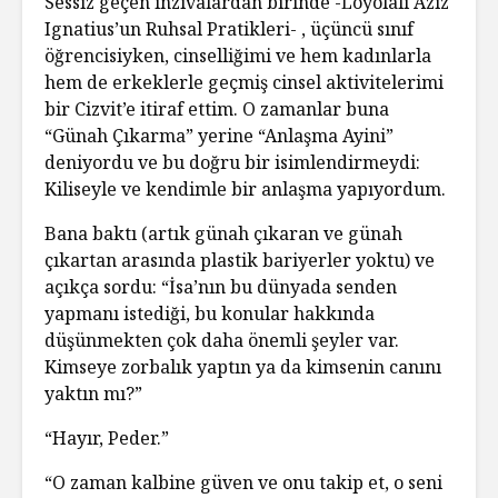
Sessiz geçen inzivalardan birinde -Loyolalı Aziz
Ignatius’un Ruhsal Pratikleri- , üçüncü sınıf
öğrencisiyken, cinselliğimi ve hem kadınlarla
hem de erkeklerle geçmiş cinsel aktivitelerimi
bir Cizvit’e itiraf ettim. O zamanlar buna
“Günah Çıkarma” yerine “Anlaşma Ayini”
deniyordu ve bu doğru bir isimlendirmeydi:
Kiliseyle ve kendimle bir anlaşma yapıyordum.
Bana baktı (artık günah çıkaran ve günah
çıkartan arasında plastik bariyerler yoktu) ve
açıkça sordu: “İsa’nın bu dünyada senden
yapmanı istediği, bu konular hakkında
düşünmekten çok daha önemli şeyler var.
Kimseye zorbalık yaptın ya da kimsenin canını
yaktın mı?”
“Hayır, Peder.”
“O zaman kalbine güven ve onu takip et, o seni