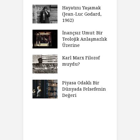
celer Geceleri
D
madığında Ne
Hayatını Yaşamak
U
lısınız?
(Jean-Luc Godard,
Y
1962)
furt Okulu Bir
F
ır Modern
İnançsız Umut: Bir
A
mlarda
Teolojik Anlaşmazlık
T
kkümün Nasıl
Üzerine
T
ğini İnceliyor
İ
Karl Marx Filozof
imse Bir
muydu?
H
törün
D
ndığını Görmek
Y
emeli
Piyasa Odaklı Bir
İ
Dünyada Felsefenin
e Orwell,
Değeri
G
t Camus ve
A
at
H
Charles’ın
K
ni Haklı
K
an Felsefesi
Ç