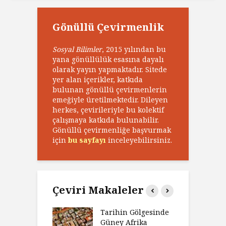
Gönüllü Çevirmenlik
Sosyal Bilimler
, 2015 yılından bu
yana gönüllülük esasına dayalı
olarak yayın yapmaktadır. Sitede
yer alan içerikler, katkıda
bulunan gönüllü çevirmenlerin
emeğiyle üretilmektedir. Dileyen
herkes, çevirileriyle bu kolektif
çalışmaya katkıda bulunabilir.
Gönüllü çevirmenliğe başvurmak
için
bu sayfayı
inceleyebilirsiniz.
Çeviri Makaleler
’ın Zaferi,
Tarihin Gölgesinde
H
’nin
Güney Afrika
G