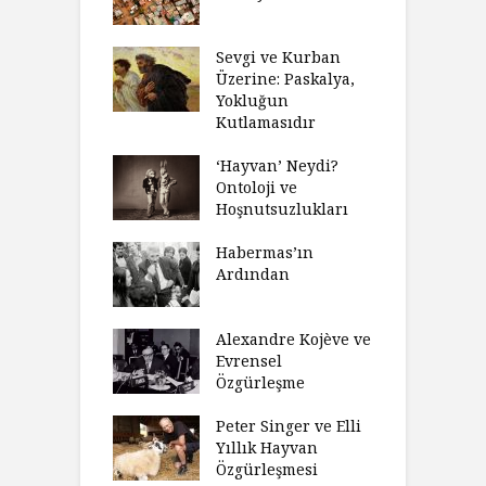
biyeti
M
ınız Bir Hikâye
Sevgi ve Kurban
H
 Anlatıya
Üzerine: Paskalya,
D
lı Düşünme
Yokluğun
D
Neden Engel
Kutlamasıdır
S
r?
O
‘Hayvan’ Neydi?
eme ve Düşüş:
Ontoloji ve
G
rsite Eğitimi
Hoşnutsuzlukları
Ü
N
sulaştırıldı?
Habermas’ın
Ç
Ardından
andırma
C
acımızı
İ
ulamak
Alexandre Kojève ve
S
Evrensel
thycilik
Özgürleşme
M
dan Analitik
R
fenin Doğuşu
Peter Singer ve Elli
F
Yıllık Hayvan
olsüz
Özgürleşmesi
K