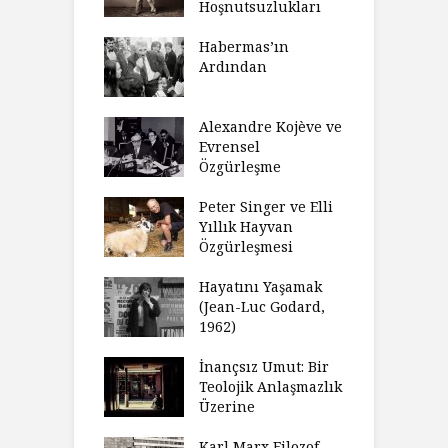
rsite Eğitimi
Hoşnutsuzlukları
Ü
N
sulaştırıldı?
Habermas’ın
Ç
Ardından
andırma
C
acımızı
İ
ulamak
Alexandre Kojève ve
S
Evrensel
thycilik
Özgürleşme
M
dan Analitik
R
fenin Doğuşu
Peter Singer ve Elli
F
Yıllık Hayvan
olsüz
Özgürleşmesi
K
celer Geceleri
D
madığında Ne
Hayatını Yaşamak
U
lısınız?
(Jean-Luc Godard,
Y
1962)
furt Okulu Bir
F
ır Modern
İnançsız Umut: Bir
A
mlarda
Teolojik Anlaşmazlık
T
kkümün Nasıl
Üzerine
T
ğini İnceliyor
İ
Karl Marx Filozof