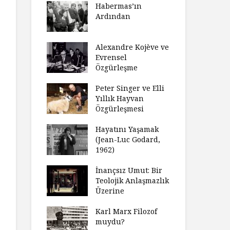
laştırıldı?
Habermas’ın
Çoc
Ardından
ndırma
Ce
ımızı
İht
amak
Alexandre Kojève ve
So
Evrensel
ycilik
Özgürleşme
Mc
an Analitik
Ru
nin Doğuşu
Peter Singer ve Elli
Fe
Yıllık Hayvan
süz
Özgürleşmesi
Ko
ler Geceleri
Dü
dığında Ne
Hayatını Yaşamak
Uy
sınız?
(Jean-Luc Godard,
Ya
1962)
rt Okulu Bir
Fr
r Modern
İnançsız Umut: Bir
As
larda
Teolojik Anlaşmazlık
To
ümün Nasıl
Üzerine
Ta
ni İnceliyor
İşl
Karl Marx Filozof
se Bir
muydu?
Hiç