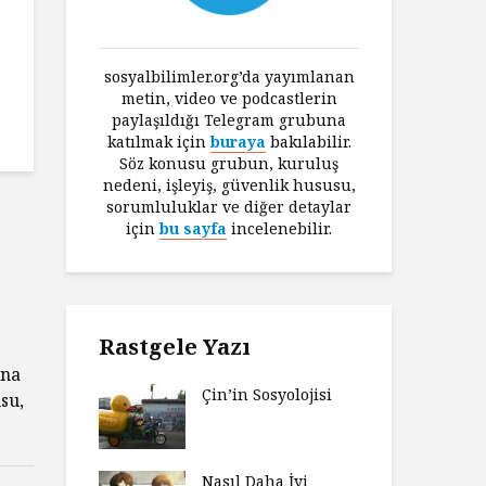
sosyalbilimler.org’da yayımlanan
metin, video ve podcastlerin
paylaşıldığı Telegram grubuna
katılmak için
buraya
bakılabilir.
Söz konusu grubun, kuruluş
nedeni, işleyiş, güvenlik hususu,
sorumluluklar ve diğer detaylar
için
bu sayfa
incelenebilir.
Rastgele Yazı
una
Çin’in Sosyolojisi
su,
Nasıl Daha İyi