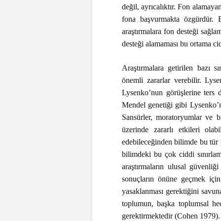
değil, ayrıcalıktır. Fon alamaya
fona başvurmakta özgürdür. Bi
araştırmalara fon desteği sağlam
desteği alamaması bu ortama cid
Araştırmalara getirilen bazı 
önemli zararlar verebilir. Lys
Lysenko’nun görüşlerine ters d
Mendel genetiği gibi Lysenko’nun
Sansürler, moratoryumlar ve bili
üzerinde zararlı etkileri ol
edebileceğinden bilimde bu tür 
bilimdeki bu çok ciddi sınırlam
araştırmaların ulusal güvenliğ
sonuçların önüne geçmek için 
yasaklanması gerektiğini savuna
toplumun, başka toplumsal hede
gerektirmektedir (Cohen 1979).