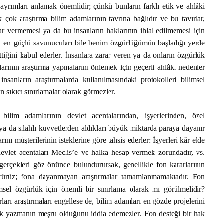
Habermas’ın
Çocuksu
ayrımları anlamak önemlidir; çünkü bunların farklı etik ve ahlâki
Ardından
k çok araştırma bilim adamlarının tavrına bağlıdır ve bu tavırlar,
Cezala
ar vermemesi ya da bu insanların haklarının ihlal edilmemesi için
İhtiyac
ğün en güçlü savunucuları bile benim özgürlüğümün başladığı yerde
Alexandre Kojève ve
Sorgul
Evrensel
iğini kabul ederler. İnsanlara zarar veren ya da onların özgürlük
Özgürleşme
McCarth
larının araştırma yapmalarını önlemek için geçerli ahlâki nedenler
Ruhund
nsanların araştırmalarda kullanılmasındaki protokolleri bilimsel
Peter Singer ve Elli
Felsefe
n sıkıcı sınırlamalar olarak görmezler.
Yıllık Hayvan
Özgürleşmesi
Kontrol
Düşünce
, bilim adamlarının devlet acentalarından, işyerlerinden, özel
Hayatını Yaşamak
Uyutma
 ya da silahlı kuvvetlerden aldıkları büyük miktarda paraya dayanır
(Jean-Luc Godard,
Yapmalı
nı müşterilerinin isteklerine göre tahsis ederler: İşyerleri kâr elde
1962)
Frankfu
 devlet acentaları Meclis’e ve halka hesap vermek zorundadır, vs.
İnançsız Umut: Bir
Asırdı
erçekleri göz önünde bulundurursak, genellikle fon kararlarının
Teolojik Anlaşmazlık
Toplum
ı görürüz; fona dayanmayan araştırmalar tamamlanmamaktadır. Fon
Üzerine
Tahakk
msel özgürlük için önemli bir sınırlama olarak mı görülmelidir?
İşlediği
Karl Marx Filozof
arı araştırmaları engellese de, bilim adamları en gözde projelerini
muydu?
Hiç Kim
ek yazmanın meşru olduğunu iddia edemezler. Fon desteği bir hak