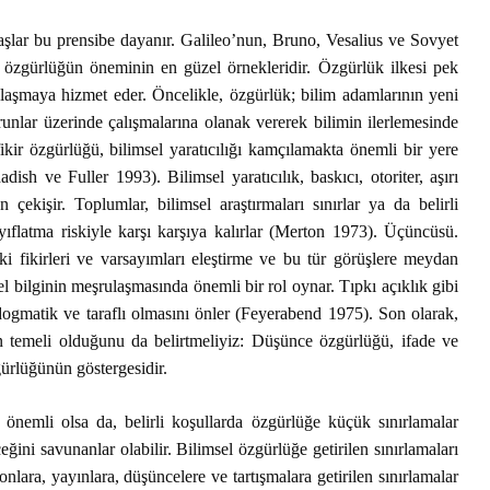
aşlar bu prensibe dayanır. Galileo’nun, Bruno, Vesalius ve Sovyet
de özgürlüğün öneminin en güzel örnekleridir. Özgürlük ilkesi pek
ulaşmaya hizmet eder. Öncelikle, özgürlük; bilim adamlarının yeni
orunlar üzerinde çalışmalarına olanak vererek bilimin ilerlemesinde
fikir özgürlüğü, bilimsel yaratıcılığı kamçılamakta önemli bir yere
ish ve Fuller 1993). Bilimsel yaratıcılık, baskıcı, otoriter, aşırı
 çekişir. Toplumlar, bilimsel araştırmaları sınırlar ya da belirli
Tarihin Gölgesinde
Hamas’ı
zayıflatma riskiyle karşı karşıya kalırlar (Merton 1973). Üçüncüsü.
Güney Afrika
Gazze’n
ki fikirleri ve varsayımları eleştirme ve bu tür görüşlere meydan
Mağlubi
l bilginin meşrulaşmasında önemli bir rol oynar. Tıpkı açıklık gibi
Sevgi ve Kurban
Hayatın
dogmatik ve taraflı olmasını önler (Feyerabend 1975). Son olarak,
Üzerine: Paskalya,
Değil: 
n temeli olduğunu da belirtmeliyiz: Düşünce özgürlüğü, ifade ve
Yokluğun
Dayalı
gürlüğünün göstergesidir.
Kutlamasıdır
Size Ne
Oluyor
‘Hayvan’ Neydi?
 önemli olsa da, belirli koşullarda özgürlüğe küçük sınırlamalar
Ontoloji ve
Gerilem
eğini savunanlar olabilir. Bilimsel özgürlüğe getirilen sınırlamaları
Hoşnutsuzlukları
Ünivers
onlara, yayınlara, düşüncelere ve tartışmalara getirilen sınırlamalar
Nasıl