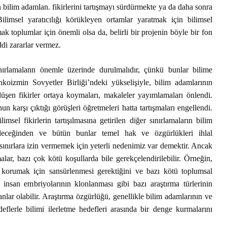
Diktatö
n bilim adamlan. fikirlerini tartışmayı sürdürmekte ya da daha sonra
Yaşland
limsel yaratıcılığı körükleyen ortamlar yaratmak için bilimsel
Piyasa Odaklı Bir
İstemem
Dünyada Felsefenin
ak toplumlar için önemli olsa da, belirli bir projenin böyle bir fon
Değeri
George 
di zararlar vermez.
Albert 
Hakikat
sınırlamalann önemle üzerinde durulmalıdır, çünkü bunlar bilime
enkoizmin Sovyetler Birliği’ndeki yükselişiyle, bilim adamlarının
Kral Ch
Kendini
üşen fikirler ortaya koymaları, makaleler yayımlamaları önlendi.
Çıkaran
 karşı çıktığı görüşleri öğretmeleri hatta tartışmaları engellendi.
msel fikirlerin tartışılmasına getirilen diğer sınırlamaların bilim
abileceğinden ve bütün bunlar temel hak ve özgürlükleri ihlal
sınırlara izin vermemek için yeterli nedenimiz var demektir. Ancak
alar, bazı çok kötü koşullarda bile gerekçelendirilebilir. Örneğin,
i korumak için sansürlenmesi gerektiğini ve bazı kötü toplumsal
insan embriyolarının klonlanması gibi bazı araştırma türlerinin
nlar olabilir. Araştırma özgürlüğü, genellikle bilim adamlarının ve
flerle bilimi ilerletme hedefleri arasında bir denge kurmalarını