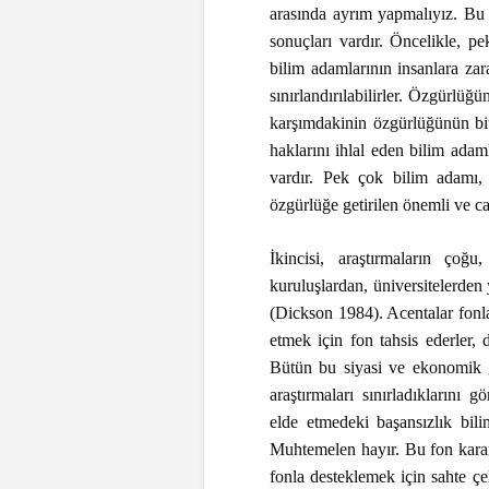
arasında ayrım yapmalıyız. Bu 
sonuçları vardır. Öncelikle, pe
bilim adamlarının insanlara zar
sınırlandırılabilirler. Özgürlü
karşımdakinin özgürlüğünün bitt
haklarını ihlal eden bilim adam
vardır. Pek çok bilim adamı, i
özgürlüğe getirilen önemli ve ca
İkincisi, araştırmaların çoğu
kuruluşlardan, üniversitelerden
(Dickson 1984). Acentalar fonları
etmek için fon tahsis ederler,
Bütün bu siyasi ve ekonomik g
araştırmaları sınırladıkların
elde etmedeki başansızlık bili
Muhtemelen hayır. Bu fon kararl
fonla desteklemek için sahte ç