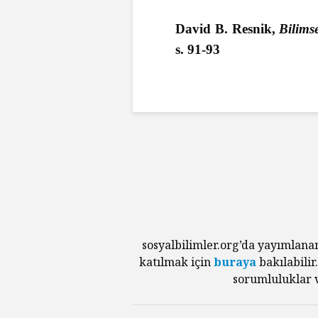
David B. Resnik,
Bilims
s. 91-93
sosyalbilimler.org’da yayımlana
katılmak için
buraya
bakılabilir
sorumluluklar v