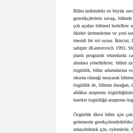
Bilim tarihindeki en büyük sav
genetikçilerinin savaşı, bilim
çok açıdan bilimsel hedeflere 
fikirler üretmelerine ve yeni s
önemli bir rol oynar. İkincisi, 
sahiptir (Kantorovich 1993, Shad
planlı programlı ortamlarda can
alanlara yöneltirlerse, bilimi 
özgürlük, bilim adamalarına es
okuma olanağı tanıyarak bilimse
özgürlük de, bilimin durağan, 
ahlâkın araştırma özgürlüğünü
hareket özgürlüğü araştırma öz
Özgürlük ilkesi bilim için çok
getirmenin gerekçelendirilebilec
anlayabilmek için, eylemlerle, f