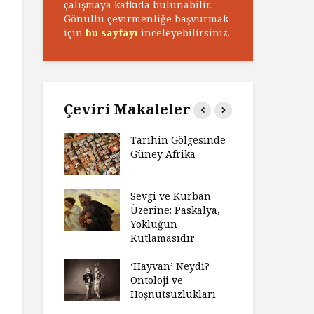
çalışmaya katkıda bulunabilir.
Gönüllü çevirmenliğe başvurmak
için
bu sayfayı
inceleyebilirsiniz.
Çeviri Makaleler
n Zaferi,
Tarihin Gölgesinde
Ham
in
Güney Afrika
Ga
yeti
Ma
ız Bir Hikâye
Sevgi ve Kurban
Hay
Anlatıya
Üzerine: Paskalya,
Değ
 Düşünme
Yokluğun
Da
den Engel
Kutlamasıdır
Si
?
Ol
‘Hayvan’ Neydi?
e ve Düşüş:
Ontoloji ve
Ge
ite Eğitimi
Hoşnutsuzlukları
Üni
Nas