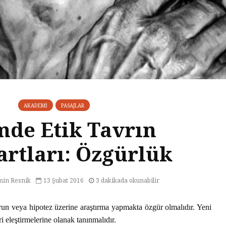
AKADEMI
PASAJLAR
mde Etik Tavrın
artları: Özgürlük
min Resnik
13 Şubat 2016
3 dakikada okunabilir
run veya hipotez üzerine araştırma yapmakta özgür olmalıdır. Yeni
eri eleştirmelerine olanak tanınmalıdır.