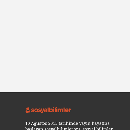
10 Ağustos 2015 tarihinde yayın hayatına
başlayan sosyalbilimler.org, sosyal bilimler