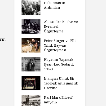
laştırıldı?
Habermas’ın
Çoc
Ardından
ndırma
Ce
ımızı
İht
amak
Alexandre Kojève ve
So
Evrensel
ycilik
Özgürleşme
Mc
an Analitik
Ru
rın
nin Doğuşu
Peter Singer ve Elli
Fe
Yıllık Hayvan
süz
Özgürleşmesi
Ko
ler Geceleri
Dü
dığında Ne
Hayatını Yaşamak
Uy
sınız?
(Jean-Luc Godard,
Ya
1962)
rt Okulu Bir
Fr
r Modern
İnançsız Umut: Bir
As
larda
Teolojik Anlaşmazlık
To
ümün Nasıl
Üzerine
Ta
ni İnceliyor
İşl
Karl Marx Filozof
se Bir
muydu?
Hiç