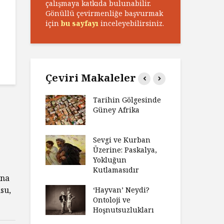
çalışmaya katkıda bulunabilir.
Gönüllü çevirmenliğe başvurmak
için
bu sayfayı
inceleyebilirsiniz.
Çeviri Makaleler
n Zaferi,
Tarihin Gölgesinde
Ham
in
Güney Afrika
Ga
yeti
Ma
ız Bir Hikâye
Sevgi ve Kurban
Hay
Anlatıya
Üzerine: Paskalya,
Değ
 Düşünme
Yokluğun
Da
den Engel
Kutlamasıdır
Si
una
?
Ol
su,
‘Hayvan’ Neydi?
e ve Düşüş:
Ontoloji ve
Ge
ite Eğitimi
Hoşnutsuzlukları
Üni
Nas