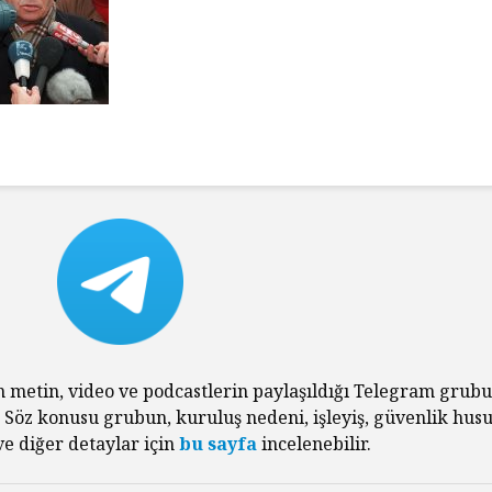
Tarihin Gölgesinde
Hamas’ı
Güney Afrika
Gazze’n
Mağlubi
Sevgi ve Kurban
Hayatın
Üzerine: Paskalya,
Değil: 
Yokluğun
Dayalı
Kutlamasıdır
Size Ne
n metin, video ve podcastlerin paylaşıldığı Telegram grub
Oluyor
. Söz konusu grubun, kuruluş nedeni, işleyiş, güvenlik husu
‘Hayvan’ Neydi?
Ontoloji ve
Gerilem
e diğer detaylar için
bu sayfa
incelenebilir.
Hoşnutsuzlukları
Ünivers
Nasıl