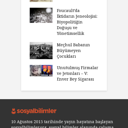
Foucault’da
İktidarın Jeneolojisi:
Biyopolitiğin
Doğuşu ve
Yönetimsellik
Meçhul Babanın
Büyümeyen
Çocukları
Unutulmuş Firmalar
ve Jetonları – V:
Enver Bey Sigarası
10 Ağustos 2015 tarihinde yayın hayatına başlayan
sosyalbilimler.org, sosyal bilimler alanında çalışma