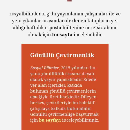
sosyalbilimler.org'da yayımlanan çalışmalar ile ve
yeni çıkanlar arasından derlenen kitapların yer
aldığı haftalık e-posta bültenine ücretsiz abone
olmak için
bu sayfa
incelenebilir.
Gönüllü Çevirmenlik
Sosyal Bilimler
, 2015 yılından bu
yana gönüllülük esasına dayalı
olarak yayın yapmaktadır. Sitede
yer alan içerikler, katkıda
bulunan gönüllü çevirmenlerin
emeğiyle üretilmektedir. Dileyen
herkes, çevirileriyle bu kolektif
çalışmaya katkıda bulunabilir.
Gönüllü çevirmenliğe başvurmak
için
bu sayfayı
inceleyebilirsiniz.