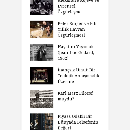
ulamak
Alexandre Kojève ve
S
Evrensel
thycilik
Özgürleşme
M
dan Analitik
R
fenin Doğuşu
Peter Singer ve Elli
F
Yıllık Hayvan
olsüz
Özgürleşmesi
K
celer Geceleri
D
madığında Ne
Hayatını Yaşamak
U
lısınız?
(Jean-Luc Godard,
Y
1962)
furt Okulu Bir
F
ır Modern
İnançsız Umut: Bir
A
mlarda
Teolojik Anlaşmazlık
T
kkümün Nasıl
Üzerine
T
ğini İnceliyor
İ
Karl Marx Filozof
imse Bir
muydu?
H
törün
D
ndığını Görmek
Y
emeli
Piyasa Odaklı Bir
İ
Dünyada Felsefenin
e Orwell,
Değeri
G