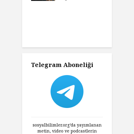
t Camus ve
A
at
H
Charles’ın
K
ni Haklı
K
an Felsefesi
Ç
Telegram Aboneliği
sosyalbilimler.org’da yayımlanan
metin, video ve podcastlerin