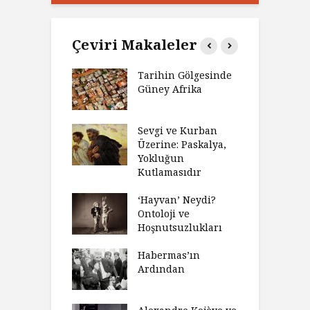
Çeviri Makaleler
’ın Zaferi,
Tarihin Gölgesinde
H
’nin
Güney Afrika
G
biyeti
M
ınız Bir Hikâye
Sevgi ve Kurban
H
 Anlatıya
Üzerine: Paskalya,
D
lı Düşünme
Yokluğun
D
Neden Engel
Kutlamasıdır
S
r?
O
‘Hayvan’ Neydi?
eme ve Düşüş:
Ontoloji ve
G
rsite Eğitimi
Hoşnutsuzlukları
Ü
N
sulaştırıldı?
Habermas’ın
Ç
Ardından
andırma
C
acımızı
İ