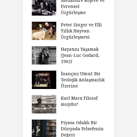
ulamak
Alexandre Kojève ve
S
Evrensel
thycilik
Özgürleşme
M
dan Analitik
R
fenin Doğuşu
Peter Singer ve Elli
F
Yıllık Hayvan
olsüz
Özgürleşmesi
K
celer Geceleri
D
madığında Ne
Hayatını Yaşamak
U
lısınız?
(Jean-Luc Godard,
Y
1962)
furt Okulu Bir
F
ır Modern
İnançsız Umut: Bir
A
mlarda
Teolojik Anlaşmazlık
T
kkümün Nasıl
Üzerine
T
ğini İnceliyor
İ
Karl Marx Filozof
imse Bir
muydu?
H
törün
D
ndığını Görmek
Y
emeli
Piyasa Odaklı Bir
İ
Dünyada Felsefenin
e Orwell,
Değeri
G