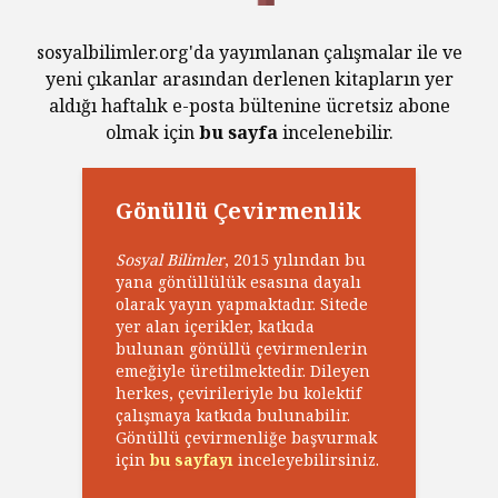
sosyalbilimler.org'da yayımlanan çalışmalar ile ve
yeni çıkanlar arasından derlenen kitapların yer
aldığı haftalık e-posta bültenine ücretsiz abone
olmak için
bu sayfa
incelenebilir.
Gönüllü Çevirmenlik
Sosyal Bilimler
, 2015 yılından bu
yana gönüllülük esasına dayalı
olarak yayın yapmaktadır. Sitede
yer alan içerikler, katkıda
bulunan gönüllü çevirmenlerin
emeğiyle üretilmektedir. Dileyen
herkes, çevirileriyle bu kolektif
çalışmaya katkıda bulunabilir.
Gönüllü çevirmenliğe başvurmak
için
bu sayfayı
inceleyebilirsiniz.