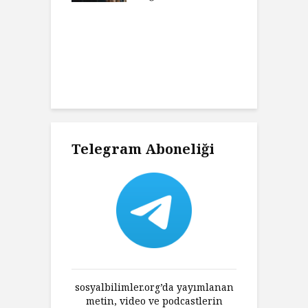
t Camus ve
A
at
H
Charles’ın
K
ni Haklı
K
an Felsefesi
Ç
Telegram Aboneliği
sosyalbilimler.org’da yayımlanan
metin, video ve podcastlerin