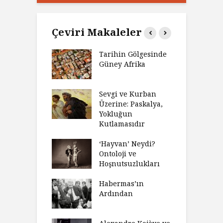
Çeviri Makaleler
’ın Zaferi,
Tarihin Gölgesinde
H
’nin
Güney Afrika
G
biyeti
M
ınız Bir Hikâye
Sevgi ve Kurban
H
 Anlatıya
Üzerine: Paskalya,
D
lı Düşünme
Yokluğun
D
Neden Engel
Kutlamasıdır
S
r?
O
‘Hayvan’ Neydi?
eme ve Düşüş:
Ontoloji ve
G
rsite Eğitimi
Hoşnutsuzlukları
Ü
N
sulaştırıldı?
Habermas’ın
Ç
Ardından
andırma
C
acımızı
İ