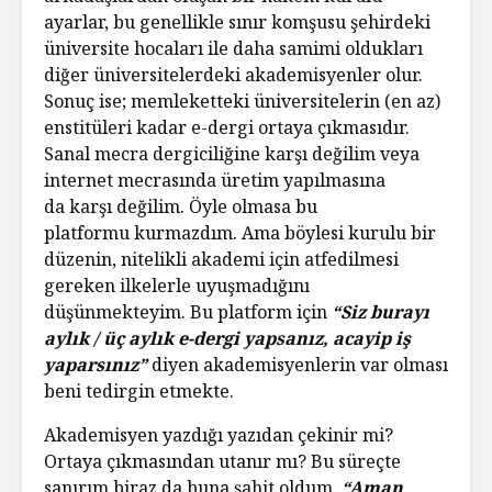
ayarlar, bu genellikle sınır komşusu şehirdeki
üniversite hocaları ile daha samimi oldukları
diğer üniversitelerdeki akademisyenler olur.
Sonuç ise; memleketteki üniversitelerin (en az)
enstitüleri kadar e-dergi ortaya çıkmasıdır.
Sanal mecra dergiciliğine karşı değilim veya
internet mecrasında üretim yapılmasına
da karşı değilim. Öyle olmasa bu
platformu kurmazdım. Ama böylesi kurulu bir
düzenin, nitelikli akademi için atfedilmesi
gereken ilkelerle uyuşmadığını
düşünmekteyim. Bu platform için
“Siz burayı
aylık / üç aylık e-dergi yapsanız, acayip iş
yaparsınız”
diyen akademisyenlerin var olması
beni tedirgin etmekte.
Akademisyen yazdığı yazıdan çekinir mi?
Ortaya çıkmasından utanır mı? Bu süreçte
sanırım biraz da buna şahit oldum.
“Aman