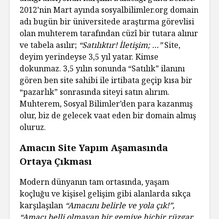
2012’nin Mart ayında sosyalbilimler.org domain
adı bugün bir üniversitede araştırma görevlisi
olan muhterem tarafından cüzî bir tutara alınır
ve tabela asılır;
“Satılıktır! İletişim; …”
Site,
deyim yerindeyse 3,5 yıl yatar. Kimse
dokunmaz. 3,5 yılın sonunda “Satılık” ilanını
gören ben site sahibi ile irtibata geçip kısa bir
“pazarlık” sonrasında siteyi satın alırım.
Muhterem, Sosyal Bilimler’den para kazanmış
olur, biz de gelecek vaat eden bir domain almış
oluruz.
Amacın Site Yapım Aşamasında
Ortaya Çıkması
Modern dünyanın tam ortasında, yaşam
koçluğu ve kişisel gelişim gibi alanlarda sıkça
karşılaşılan
“Amacını belirle ve yola çık!”,
“Amacı belli olmayan bir gemiye hiçbir rüzgar