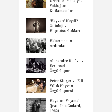
 Anlatıya
Üzerine: Paskalya,
D
lı Düşünme
Yokluğun
D
Neden Engel
Kutlamasıdır
S
r?
O
‘Hayvan’ Neydi?
eme ve Düşüş:
Ontoloji ve
G
rsite Eğitimi
Hoşnutsuzlukları
Ü
N
sulaştırıldı?
Habermas’ın
Ç
Ardından
andırma
C
acımızı
İ
ulamak
Alexandre Kojève ve
S
Evrensel
thycilik
Özgürleşme
M
dan Analitik
R
fenin Doğuşu
Peter Singer ve Elli
F
Yıllık Hayvan
olsüz
Özgürleşmesi
K
celer Geceleri
D
madığında Ne
Hayatını Yaşamak
U
lısınız?
(Jean-Luc Godard,
Y
1962)