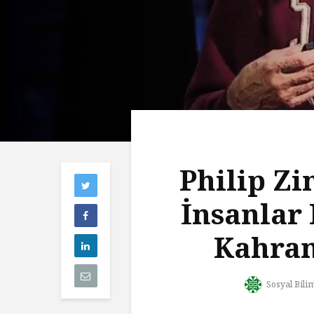
Philip Z
İnsanlar
Kahra
Sosyal Bili