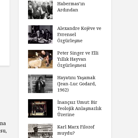
laştırıldı?
Habermas’ın
Çoc
Ardından
ndırma
Ce
ımızı
İht
amak
Alexandre Kojève ve
So
Evrensel
ycilik
Özgürleşme
Mc
an Analitik
Ru
nin Doğuşu
Peter Singer ve Elli
Fe
Yıllık Hayvan
süz
Özgürleşmesi
Ko
ler Geceleri
Dü
dığında Ne
Hayatını Yaşamak
Uy
sınız?
(Jean-Luc Godard,
Ya
1962)
rt Okulu Bir
Fr
r Modern
İnançsız Umut: Bir
As
larda
Teolojik Anlaşmazlık
To
ümün Nasıl
Üzerine
Ta
ni İnceliyor
İşl
una
Karl Marx Filozof
su,
se Bir
muydu?
Hiç