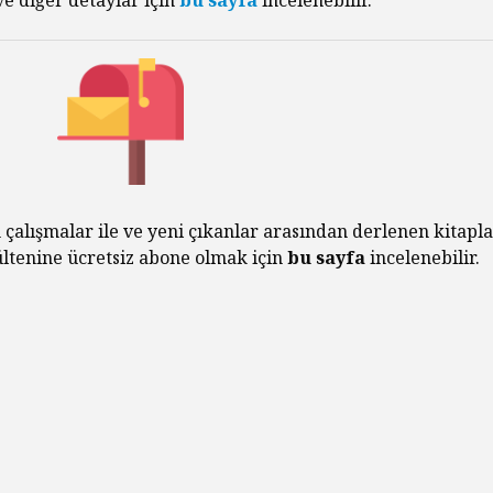
Diktatö
Yaşland
Piyasa Odaklı Bir
İstemem
Dünyada Felsefenin
Değeri
George 
Albert 
Hakikat
Kral Ch
Kendini
Çıkaran
 çalışmalar ile ve yeni çıkanlar arasından derlenen kitapla
bültenine ücretsiz abone olmak için
bu sayfa
incelenebilir.