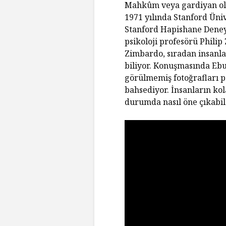
Mahkûm veya gardiyan olma
1971 yılında Stanford Üniv
Stanford Hapishane Deneyi
psikoloji profesörü Phili
Zimbardo, sıradan insanl
biliyor. Konuşmasında Ebu 
görülmemiş fotoğrafları 
bahsediyor. İnsanların ko
durumda nasıl öne çıkab