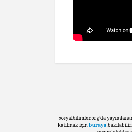
sosyalbilimler.org’da yayımlana
katılmak için
buraya
bakılabilir
sorumluluklar v