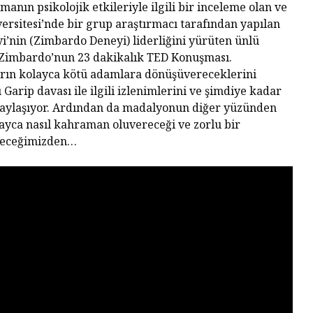
nın psikolojik etkileriyle ilgili bir inceleme olan ve
ersitesi’nde bir grup araştırmacı tarafından yapılan
’nin (Zimbardo Deneyi) liderliğini yürüten ünlü
p Zimbardo’nun 23 dakikalık TED Konuşması.
arın kolayca kötü adamlara dönüşüvereceklerini
Garip davası ile ilgili izlenimlerini ve şimdiye kadar
paylaşıyor. Ardından da madalyonun diğer yüzünden
layca nasıl kahraman oluvereceği ve zorlu bir
Tarihin Gölgesinde
Hamas’ı
ileceğimizden…
Güney Afrika
Gazze’n
Mağlubi
Sevgi ve Kurban
Hayatın
Üzerine: Paskalya,
Değil: 
Yokluğun
Dayalı
Kutlamasıdır
Size Ne
Oluyor
‘Hayvan’ Neydi?
Ontoloji ve
Gerilem
Hoşnutsuzlukları
Ünivers
Nasıl