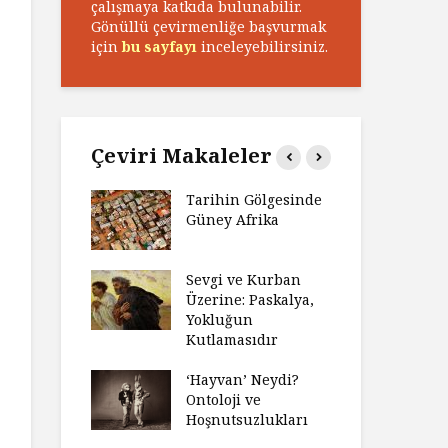
çalışmaya katkıda bulunabilir.
Gönüllü çevirmenliğe başvurmak
için
bu sayfayı
inceleyebilirsiniz.
Çeviri Makaleler
n Zaferi,
Tarihin Gölgesinde
Ham
in
Güney Afrika
Ga
yeti
Ma
ız Bir Hikâye
Sevgi ve Kurban
Hay
Anlatıya
Üzerine: Paskalya,
Değ
 Düşünme
Yokluğun
Da
den Engel
Kutlamasıdır
Si
?
Ol
‘Hayvan’ Neydi?
e ve Düşüş:
Ontoloji ve
Ge
ite Eğitimi
Hoşnutsuzlukları
Üni
Nas