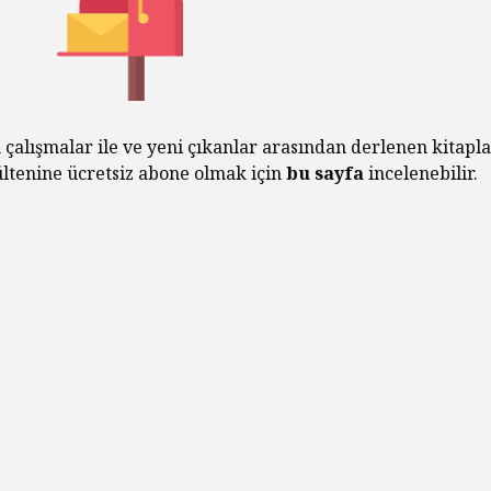
Diktatö
Yaşland
Piyasa Odaklı Bir
İstemem
Dünyada Felsefenin
Değeri
George 
Albert 
Hakikat
 çalışmalar ile ve yeni çıkanlar arasından derlenen kitapla
bültenine ücretsiz abone olmak için
bu sayfa
incelenebilir.
Kral Ch
Kendini
Çıkaran