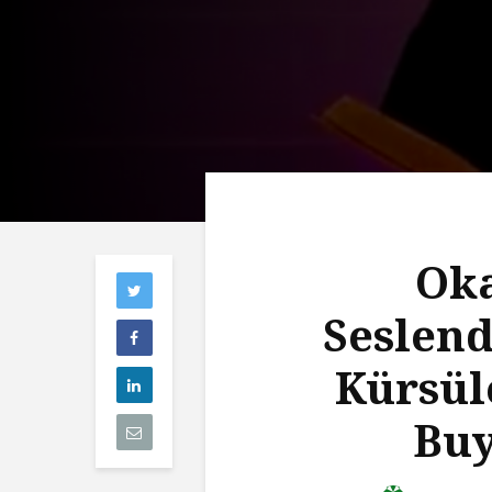
Oka
Seslend
Kürsül
Buy