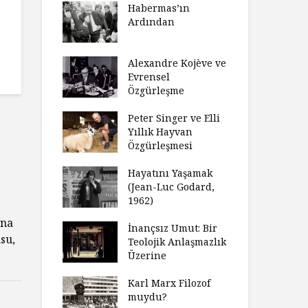
laştırıldı?
Habermas’ın
Çoc
Ardından
ndırma
Ce
ımızı
İht
amak
Alexandre Kojève ve
So
Evrensel
ycilik
Özgürleşme
Mc
an Analitik
Ru
nin Doğuşu
Peter Singer ve Elli
Fe
Yıllık Hayvan
süz
Özgürleşmesi
Ko
ler Geceleri
Dü
dığında Ne
Hayatını Yaşamak
Uy
sınız?
(Jean-Luc Godard,
Ya
1962)
rt Okulu Bir
Fr
una
r Modern
İnançsız Umut: Bir
As
su,
larda
Teolojik Anlaşmazlık
To
ümün Nasıl
Üzerine
Ta
ni İnceliyor
İşl
Karl Marx Filozof
se Bir
muydu?
Hiç