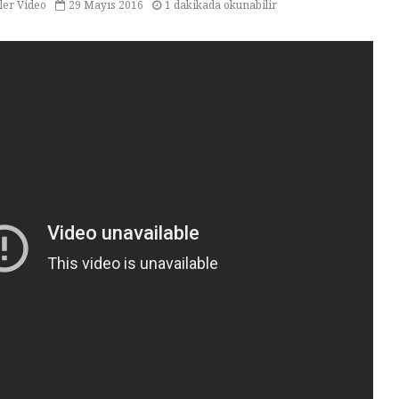
ler Video
29 Mayıs 2016
1 dakikada okunabilir
Tarihin Gölgesinde
Hamas’ı
Güney Afrika
Gazze’n
Mağlubi
Sevgi ve Kurban
Hayatın
Üzerine: Paskalya,
Değil: 
Yokluğun
Dayalı
Kutlamasıdır
Size Ne
Oluyor
‘Hayvan’ Neydi?
Ontoloji ve
Gerilem
Hoşnutsuzlukları
Ünivers
Nasıl