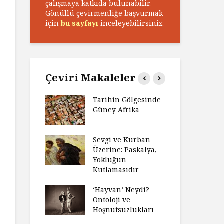
çalışmaya katkıda bulunabilir.
Gönüllü çevirmenliğe başvurmak
için
bu sayfayı
inceleyebilirsiniz.
Çeviri Makaleler
n Zaferi,
Tarihin Gölgesinde
Ham
in
Güney Afrika
Ga
yeti
Ma
ız Bir Hikâye
Sevgi ve Kurban
Hay
Anlatıya
Üzerine: Paskalya,
Değ
 Düşünme
Yokluğun
Da
den Engel
Kutlamasıdır
Si
?
Ol
‘Hayvan’ Neydi?
e ve Düşüş:
Ontoloji ve
Ge
ite Eğitimi
Hoşnutsuzlukları
Üni
Nas