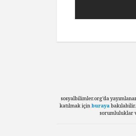
sosyalbilimler.org’da yayımlana
katılmak için
buraya
bakılabilir
sorumluluklar v