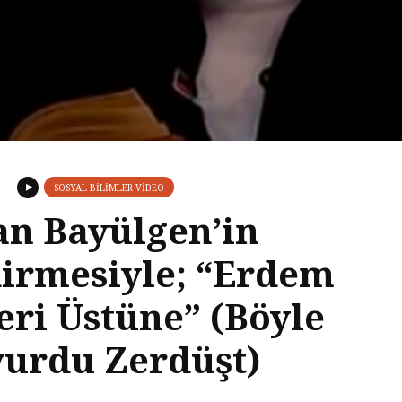
SOSYAL BILIMLER VIDEO
n Bayülgen’in
irmesiyle; “Erdem
eri Üstüne” (Böyle
urdu Zerdüşt)