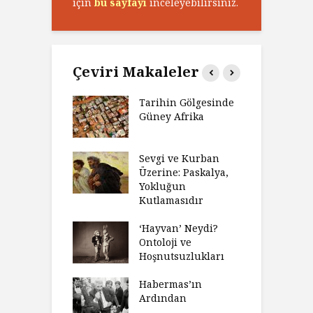
için
bu sayfayı
inceleyebilirsiniz.
Çeviri Makaleler
’ın Zaferi,
Tarihin Gölgesinde
H
’nin
Güney Afrika
G
biyeti
M
ınız Bir Hikâye
Sevgi ve Kurban
H
 Anlatıya
Üzerine: Paskalya,
D
lı Düşünme
Yokluğun
D
Neden Engel
Kutlamasıdır
S
r?
O
‘Hayvan’ Neydi?
eme ve Düşüş:
Ontoloji ve
G
rsite Eğitimi
Hoşnutsuzlukları
Ü
N
sulaştırıldı?
Habermas’ın
Ç
Ardından
andırma
C