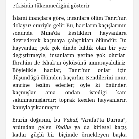
etkisinin tükenmediğini gösterir.
İslami inançlara göre, insanlara ölüm Tanrı’nın
dolaysız emriyle gelir. Bu, hacıların kaçışlarının
sonunda Mina’da kestikleri hayvanlara
devrederek kaçmaya çalıştıkları ölümdür. Bu
hayvanlar, pek çok dinde bildik olan bir yer
değiştirmeyle, insanların yerine yok olurlar:
İbrahim ile İshak’ın öyküsünü anımsayabiliriz.
Böylelikle hacılar, Tanrı’nın onlar için
düşündüğü ölümden kaçarlar. Kendilerini onun
emrine teslim ederler; öyle ki önünden
kaçmışlar ama ondan istediği kanı
sakınmamışlardır; toprak kesilen hayvanların
kanıyla yıkanmıştır.
Emrin doğasını, bu
Vukuf
, “Arafat’ta Durma”,
ardından gelen
Ifadha
ya da kitlesel kaçış
kadar güçlü bir biçimde örnekleyen başka