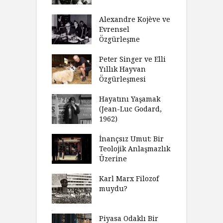
acımızı
İ
ulamak
Alexandre Kojève ve
S
Evrensel
thycilik
Özgürleşme
M
dan Analitik
R
fenin Doğuşu
Peter Singer ve Elli
F
Yıllık Hayvan
olsüz
Özgürleşmesi
K
celer Geceleri
D
madığında Ne
Hayatını Yaşamak
U
lısınız?
(Jean-Luc Godard,
Y
1962)
furt Okulu Bir
F
ır Modern
İnançsız Umut: Bir
A
mlarda
Teolojik Anlaşmazlık
T
kkümün Nasıl
Üzerine
T
ğini İnceliyor
İ
Karl Marx Filozof
imse Bir
muydu?
H
törün
D
ndığını Görmek
Y
emeli
Piyasa Odaklı Bir
İ