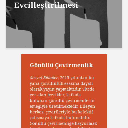
Evcilleştirilmesi
Gönüllü Çevirmenlik
Sosyal Bilimler
, 2015 yılından bu
yana gönüllülük esasına dayalı
olarak yayın yapmaktadır. Sitede
yer alan içerikler, katkıda
bulunan gönüllü çevirmenlerin
emeğiyle üretilmektedir. Dileyen
herkes, çevirileriyle bu kolektif
çalışmaya katkıda bulunabilir.
Gönüllü çevirmenliğe başvurmak