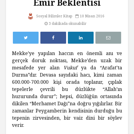
Emir Beklentisi
Sosyal Bilimler Kitap
10 Nisan 2016
3 dakikada okunabilir
Mekke’ye yapılan haccın en önemli anı ve
gerçek doruk noktası, Mekke’den uzak bir
mesafede yer alan
Vukuf
ya da “Arafat’ta
Durma”dır. Devasa sayıdaki hacı, kimi zaman
600.000-700.000 kişi orada toplanır, çıplak
tepelerle çevrili bu düzlükte “Allah’ın
huzurunda durur”; hepsi, düzlüğün ortasında
dikilen “Merhamet Dağı”na doğru yığılırlar. Bir
zamanlar Peygamberin kendisinin durduğu bu
tepenin zirvesinden, bir vaiz dini bir söylev
verir.