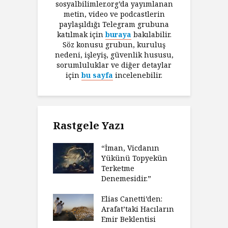
sosyalbilimler.org’da yayımlanan
metin, video ve podcastlerin
paylaşıldığı Telegram grubuna
katılmak için
buraya
bakılabilir.
Söz konusu grubun, kuruluş
nedeni, işleyiş, güvenlik hususu,
sorumluluklar ve diğer detaylar
için
bu sayfa
incelenebilir.
Rastgele Yazı
“İman, Vicdanın
Yükünü Topyekün
Terketme
Denemesidir.”
Elias Canetti’den:
Arafat’taki Hacıların
Emir Beklentisi