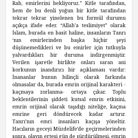
Rab, emirlerini bekliyoruz.” Kitle tarafından,
hem de bu denli yoğun bir kitle tarafından
tekrar tekrar yinelenen bu formül durumu
açıkça ifade eder. “Allah’a teslimiyet” olarak
İslam, burada en basit haline, insanların Tanrı
‘nın emirlerinden başka hiçbir şeyi
düşünemedikleri ve bu emirler için tutkuyla
yalvardıkları bir duruma indirgenmiştir.
Verilen işaretle birlikte onları saran ani
korkunun inandırıcı bir açıklaması vardır:
İnananlar bunun bilinçli olarak farkında
olmasalar da, burada emrin orijinal karakteri -
kaçmaya zorlanma- ortaya çıkar. Toplu
beklentilerinin şiddeti kutsal emrin etkisini,
emrin orijinal olarak taşıdığı niteliğe, kaçma
emrine geri döndürecek kadar artırır.
Tanrı’nın emri in­sanları kaçışa yöneltir.
Hacıların geceyi Müzdelife’de geçirmelerinden
sonra, olayın ertesi gün de sürdürülmesi, emrin