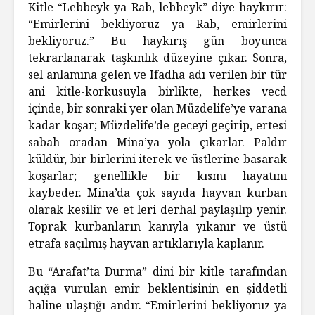
Kitle “Lebbeyk ya Rab, lebbeyk” diye haykırır:
“Emirlerini bekliyoruz ya Rab, emirlerini
bekliyoruz.” Bu haykırış gün boyunca
tekrarlanarak taşkınlık düzeyine çıkar. Sonra,
sel anlamına gelen ve Ifadha adı verilen bir tür
ani kitle-korkusuyla birlikte, herkes vecd
içinde, bir sonraki yer olan Müzdelife’ye varana
kadar koşar; Müzdelife’de geceyi geçirip, ertesi
sabah oradan Mina’ya yola çıkarlar. Paldır
küldür, bir­ birlerini iterek ve üstlerine basarak
koşarlar; genellikle bir kısmı hayatını
kaybeder. Mina’da çok sayıda hayvan kurban
olarak kesilir ve et­ leri derhal paylaşılıp yenir.
Toprak kurbanların kanıyla yıkanır ve üstü
etrafa saçılmış hayvan artıklarıyla kaplanır.
Bu “Arafat’ta Durma” dini bir kitle tarafından
açığa vurulan emir beklentisinin en şiddetli
haline ulaştığı andır. “Emirlerini bekliyoruz ya