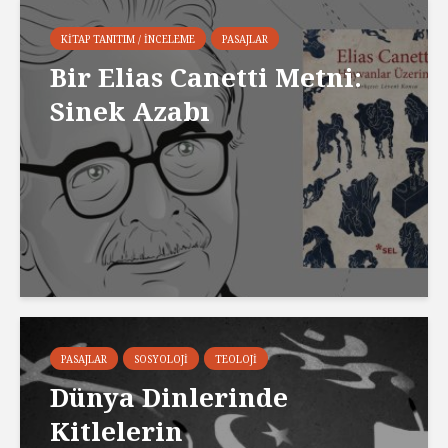
KITAP TANITIM / İNCELEME
PASAJLAR
Bir Elias Canetti Metni:
Sinek Azabı
PASAJLAR
SOSYOLOJI
TEOLOJI
Dünya Dinlerinde
Kitlelerin