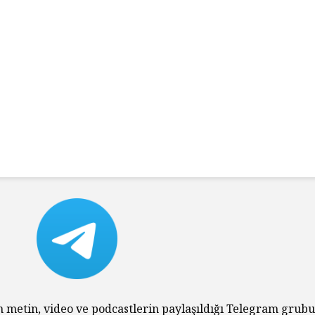
Tarihin Gölgesinde
Hamas’ı
Güney Afrika
Gazze’n
Mağlubi
Sevgi ve Kurban
Hayatın
Üzerine: Paskalya,
Değil: 
Yokluğun
Dayalı
Kutlamasıdır
Size Ne
Oluyor
‘Hayvan’ Neydi?
Ontoloji ve
Gerilem
Hoşnutsuzlukları
Ünivers
n metin, video ve podcastlerin paylaşıldığı Telegram grub
Nasıl