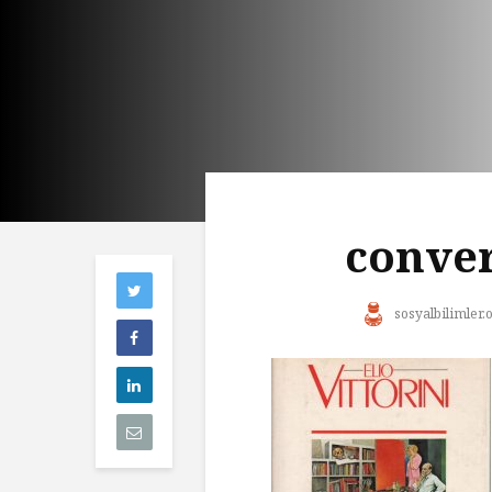
conver
sosyalbilimler.