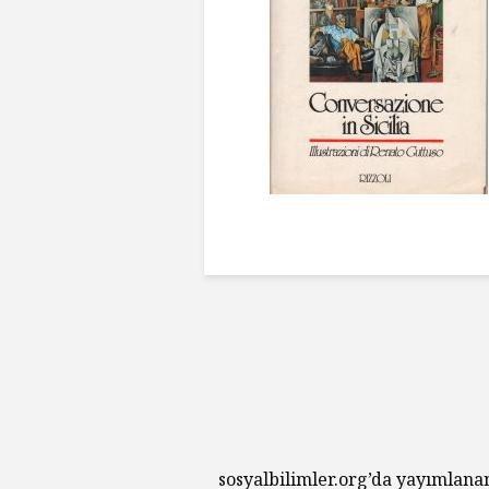
sosyalbilimler.org’da yayımlana