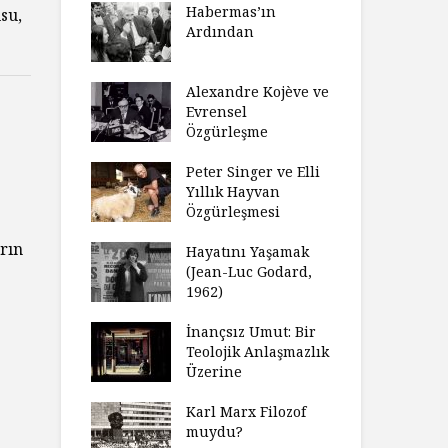
laştırıldı?
Habermas’ın
Çoc
su,
Ardından
ndırma
Ce
ımızı
İht
amak
Alexandre Kojève ve
So
Evrensel
ycilik
Özgürleşme
Mc
an Analitik
Ru
nin Doğuşu
Peter Singer ve Elli
Fe
Yıllık Hayvan
süz
Özgürleşmesi
Ko
ler Geceleri
Dü
rın
dığında Ne
Hayatını Yaşamak
Uy
sınız?
(Jean-Luc Godard,
Ya
1962)
rt Okulu Bir
Fr
r Modern
İnançsız Umut: Bir
As
larda
Teolojik Anlaşmazlık
To
ümün Nasıl
Üzerine
Ta
ni İnceliyor
İşl
Karl Marx Filozof
se Bir
muydu?
Hiç