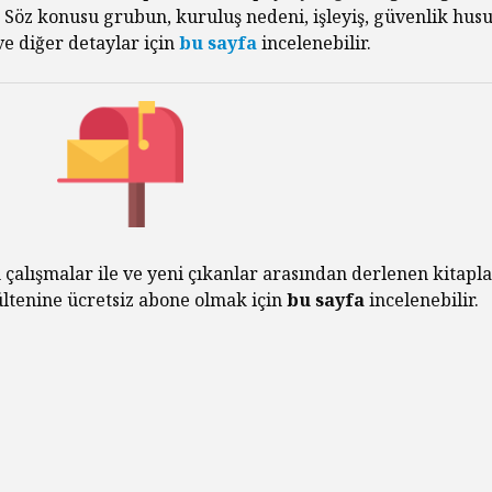
Habermas’ın
Çocuksu
. Söz konusu grubun, kuruluş nedeni, işleyiş, güvenlik husu
Ardından
e diğer detaylar için
bu sayfa
incelenebilir.
Cezala
İhtiyac
Alexandre Kojève ve
Sorgul
Evrensel
Özgürleşme
McCarth
Ruhund
Peter Singer ve Elli
Felsefe
Yıllık Hayvan
Özgürleşmesi
Kontrol
Düşünce
 çalışmalar ile ve yeni çıkanlar arasından derlenen kitapla
Hayatını Yaşamak
Uyutma
bültenine ücretsiz abone olmak için
bu sayfa
incelenebilir.
(Jean-Luc Godard,
Yapmalı
1962)
Frankfu
İnançsız Umut: Bir
Asırdı
Teolojik Anlaşmazlık
Toplum
Üzerine
Tahakk
İşlediği
Karl Marx Filozof
muydu?
Hiç Kim