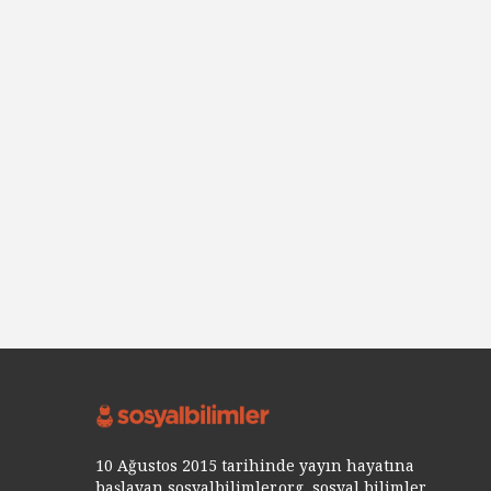
10 Ağustos 2015 tarihinde yayın hayatına
başlayan sosyalbilimler.org, sosyal bilimler