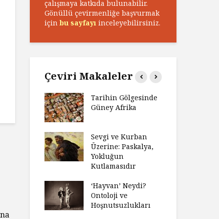
çalışmaya katkıda bulunabilir.
Gönüllü çevirmenliğe başvurmak
için
bu sayfayı
inceleyebilirsiniz.
Çeviri Makaleler
n Zaferi,
Tarihin Gölgesinde
Ham
in
Güney Afrika
Ga
yeti
Ma
ız Bir Hikâye
Sevgi ve Kurban
Hay
Anlatıya
Üzerine: Paskalya,
Değ
 Düşünme
Yokluğun
Da
den Engel
Kutlamasıdır
Si
?
Ol
‘Hayvan’ Neydi?
e ve Düşüş:
Ontoloji ve
Ge
ite Eğitimi
Hoşnutsuzlukları
Üni
una
Nas