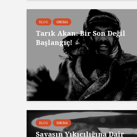
BLOG
SINEMA
Tarık Akan: Bir Son Değil
Başlangıç!
BLOG
SINEMA
Savaşın Yıkıcılığına Dair