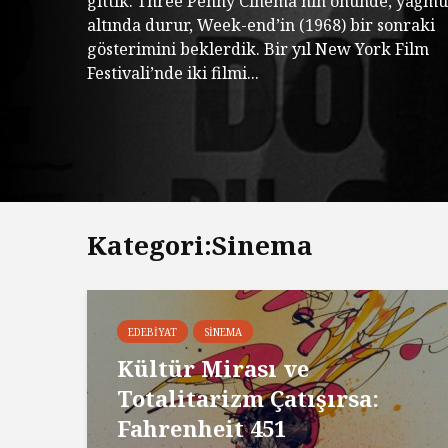
gittik. Three Penny Cinema’nın önünde, yağmu
altında durur, Week-end’in (1968) bir sonraki
gösterimini beklerdik. Bir yıl New York Film
Festivali’nde iki filmi...
Kategori:Sinema
EDEBIYAT
SINEMA
Kültür Mirası ve
Totalitarizm Çatışırsa:
Fahrenheit 451