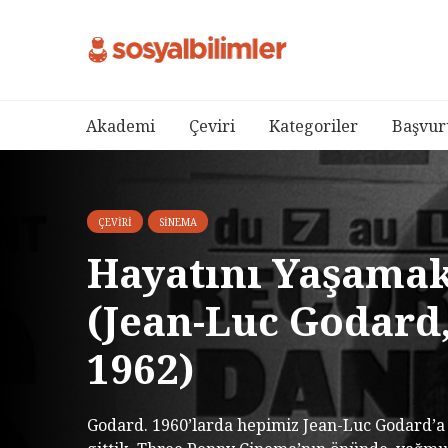
Akademi
Çeviri
Kategoriler
Başvur
ÇEVIRI
SINEMA
Hayatını Yaşama
(Jean-Luc Godard
1962)
Godard. 1960’larda hepimiz Jean-Luc Godard’a