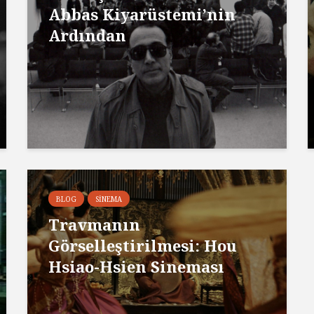
Abbas Kiyarüstemi’nin
Ardından
BLOG
SINEMA
Travmanın
Görselleştirilmesi: Hou
Hsiao-Hsien Sineması