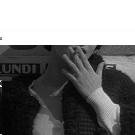
u
k
,