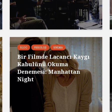
BLOG
PSIKOLOJI
SINEMA
Bir Filmde Lacancı Kaygı
Kabulünü Okuma
Denemesi: Manhattan
Night