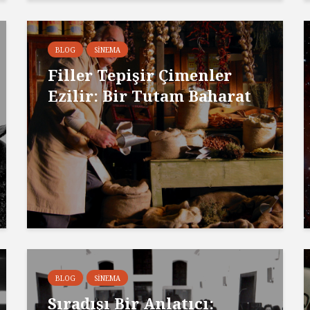
BLOG
SINEMA
Filler Tepişir Çimenler
Ezilir: Bir Tutam Baharat
BLOG
SINEMA
Sıradışı Bir Anlatıcı: