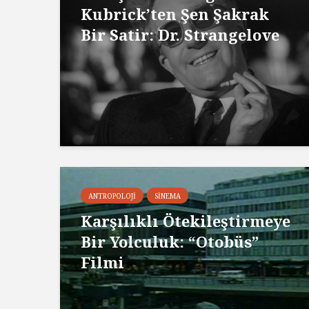
Kubrick’ten Şen Şakrak
Bir Satir: Dr. Strangelove
ANTROPOLOJI
SINEMA
Karşılıklı Ötekileştirmeye
Bir Yolculuk: “Otobüs”
Filmi