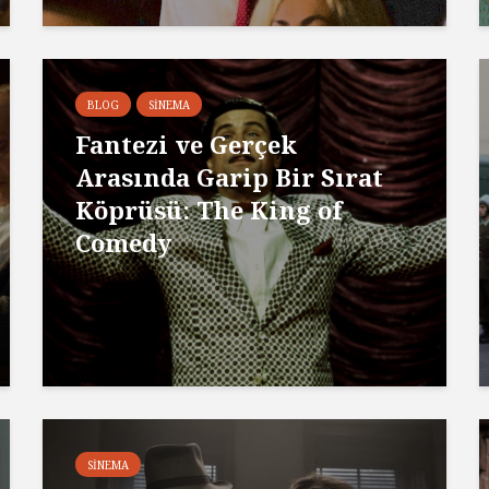
BLOG
SINEMA
Fantezi ve Gerçek
Arasında Garip Bir Sırat
Köprüsü: The King of
Comedy
SINEMA