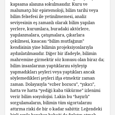
kapsama alanına sokulmasıdır. Kuru ve
malumatçı bir epistemoloji, bilim tarihi veya
bilim felsefesi ile yetinilmemesi, analiz
seviyesinin eş zamanlı olarak bilim yapılan
yerlere, kurumlara, buradaki aktörlere,
yapılanmalara, çatışmalara, çıkarlara
çekilmesi, kısacası “bilim mutfağının”
kendisinin yine bilimin projeksiyonlarıyla
aydınlatılmasıdır. Diğer bir ifadeyle, bilimin
mahremine girmektir söz konusu olan biraz da;
bilim insanlarının yaptıklarını söyleyip
yapmadıkları şeyleri veya yaptıkları ancak
söylemedikleri şeyleri ifşa etmektir zaman
zaman. Dolayısıyla “ezber bozucu”, “yıkıcı”,
hatta ve hatta “yediği kaba tükürme” izlenimi
verir bilim sosyolojisi. Lakin bu “hayırlı”
sorgulamaların, bilimin tüm sigortalarını
attırma riski de bir o kadar sabittir. Leğendeki
kirli suyla beraber bebeği de fırlatıp atmak,