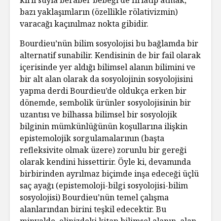
bazı yaklaşımların (özellikle rölativizmin)
varacağı kaçınılmaz nokta gibidir.
Bourdieu’nün bilim sosyolojisi bu bağlamda bir
alternatif sunabilir. Kendisinin de bir fail olarak
içerisinde yer aldığı bilimsel alanın bilimini ve
bir alt alan olarak da sosyolojinin sosyolojisini
yapma derdi Bourdieu’de oldukça erken bir
dönemde, sembolik ürünler sosyolojisinin bir
uzantısı ve bilhassa bilimsel bir sosyolojik
bilginin mümkünlüğünün koşullarına ilişkin
epistemolojik sorgulamalarının (başta
refleksivite olmak üzere) zorunlu bir gereği
olarak kendini hissettirir. Öyle ki, devamında
birbirinden ayrılmaz biçimde inşa edeceği üçlü
saç ayağı (epistemoloji-bilgi sosyolojisi-bilim
sosyolojisi) Bourdieu’nün temel çalışma
alanlarından birini teşkil edecektir. Bu
minvalde, elinizdeki kitap bilimsel alanın, alan