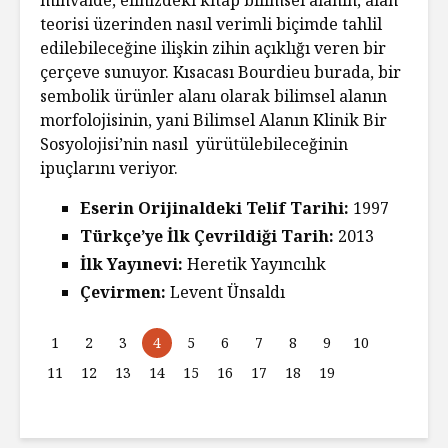
teorisi üzerinden nasıl verimli biçimde tahlil
edilebileceğine ilişkin zihin açıklığı veren bir
çerçeve sunuyor. Kısacası Bourdieu burada, bir
sembolik ürünler alanı olarak bilimsel alanın
morfolojisinin, yani Bilimsel Alanın Klinik Bir
Sosyolojisi’nin nasıl yürütülebileceğinin
ipuçlarını veriyor.
Eserin Orijinaldeki Telif Tarihi:
1997
Türkçe’ye İlk Çevrildiği Tarih:
2013
İlk Yayınevi:
Heretik Yayıncılık
Çevirmen:
Levent Ünsaldı
1
2
3
4
5
6
7
8
9
10
11
12
13
14
15
16
17
18
19