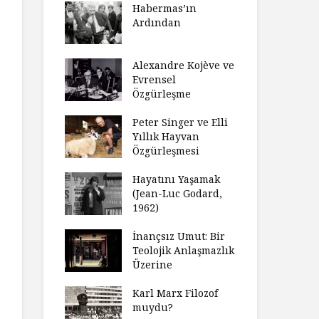
laştırıldı?
Habermas’ın
Çoc
Ardından
ndırma
Ce
ımızı
İht
amak
Alexandre Kojève ve
So
Evrensel
ycilik
Özgürleşme
Mc
an Analitik
Ru
nin Doğuşu
Peter Singer ve Elli
Fe
Yıllık Hayvan
süz
Özgürleşmesi
Ko
ler Geceleri
Dü
dığında Ne
Hayatını Yaşamak
Uy
sınız?
(Jean-Luc Godard,
Ya
1962)
rt Okulu Bir
Fr
r Modern
İnançsız Umut: Bir
As
larda
Teolojik Anlaşmazlık
To
ümün Nasıl
Üzerine
Ta
ni İnceliyor
İşl
Karl Marx Filozof
se Bir
muydu?
Hiç