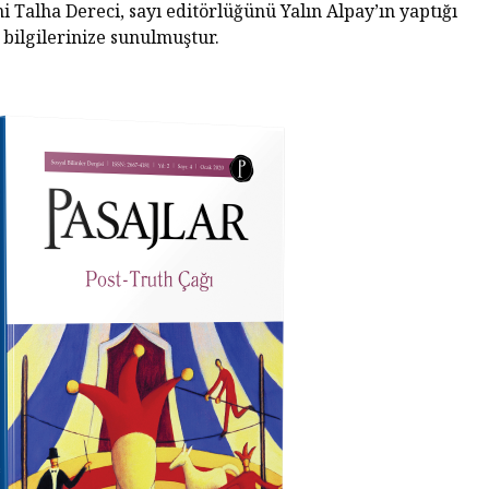
 Talha Dereci, sayı editörlüğünü Yalın Alpay’ın yaptığı
 bilgilerinize sunulmuştur.
Tarihin Gölgesinde
Hamas’ı
Güney Afrika
Gazze’n
Mağlubi
Sevgi ve Kurban
Hayatın
Üzerine: Paskalya,
Değil: 
Yokluğun
Dayalı
Kutlamasıdır
Size Ne
Oluyor
‘Hayvan’ Neydi?
Ontoloji ve
Gerilem
Hoşnutsuzlukları
Ünivers
Nasıl