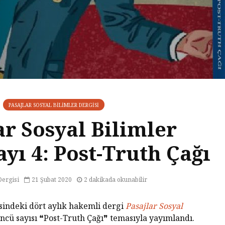
PASAJLAR SOSYAL BILIMLER DERGISI
ar Sosyal Bilimler
ayı 4: Post-Truth Çağı
Dergisi
21 Şubat 2020
2 dakikada okunabilir
sindeki dört aylık hakemli dergi
Pasajlar Sosyal
ncü sayısı ❝Post-Truth Çağı❞ temasıyla yayımlandı.