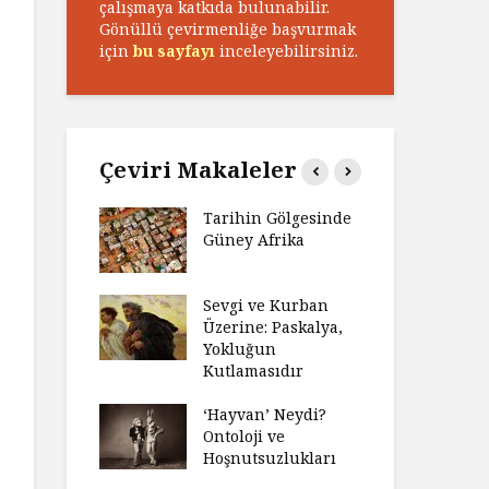
çalışmaya katkıda bulunabilir.
Gönüllü çevirmenliğe başvurmak
için
bu sayfayı
inceleyebilirsiniz.
Çeviri Makaleler
n Zaferi,
Tarihin Gölgesinde
Ham
in
Güney Afrika
Ga
yeti
Ma
ız Bir Hikâye
Sevgi ve Kurban
Hay
Anlatıya
Üzerine: Paskalya,
Değ
 Düşünme
Yokluğun
Da
den Engel
Kutlamasıdır
Si
?
Ol
‘Hayvan’ Neydi?
e ve Düşüş:
Ontoloji ve
Ge
ite Eğitimi
Hoşnutsuzlukları
Üni
Nas