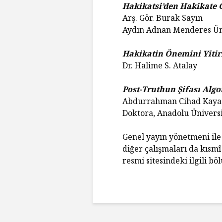
Hakikatsi’den Hakikate 
Arş. Gör. Burak Sayın
Aydın Adnan Menderes Üni
Hakikatin Önemini Yitir
Dr. Halime S. Atalay
Post-Truthun Şifası Algo
Abdurrahman Cihad Kay
Doktora, Anadolu Üniversit
Genel yayın yönetmeni ile
diğer çalışmaları da kısm
resmi sitesindeki ilgili b