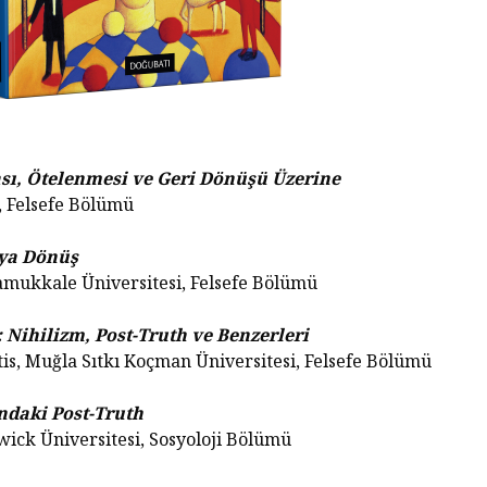
Habermas’ın
Çocuksu
Ardından
Cezala
İhtiyac
Alexandre Kojève ve
Sorgul
Evrensel
Özgürleşme
McCarth
Ruhund
ı, Ötelenmesi ve Geri Dönüşü Üzerine
Peter Singer ve Elli
Felsefe
, Felsefe Bölümü
Yıllık Hayvan
Özgürleşmesi
Kontrol
Düşünce
aya Dönüş
Hayatını Yaşamak
Uyutma
Pamukkale Üniversitesi, Felsefe Bölümü
(Jean-Luc Godard,
Yapmalı
1962)
: Nihilizm, Post-Truth ve Benzerleri
Frankfu
tis, Muğla Sıtkı Koçman Üniversitesi, Felsefe Bölümü
İnançsız Umut: Bir
Asırdı
Teolojik Anlaşmazlık
Toplum
Üzerine
Tahakk
ndaki Post-Truth
İşlediği
rwick Üniversitesi, Sosyoloji Bölümü
Karl Marx Filozof
muydu?
Hiç Kim