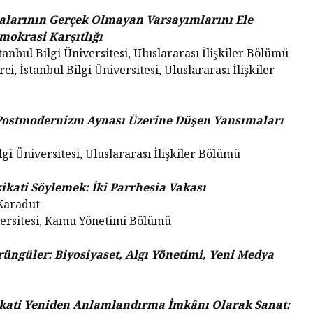
Diktatö
Yaşland
alarının Gerçek Olmayan Varsayımlarını Ele
Piyasa Odaklı Bir
İstemem
mokrasi Karşıtlığı
Dünyada Felsefenin
tanbul Bilgi Üniversitesi, Uluslararası İlişkiler Bölümü
Değeri
George 
i, İstanbul Bilgi Üniversitesi, Uluslararası İlişkiler
Albert 
Hakikat
Kral Ch
Postmodernizm Aynası Üzerine Düşen Yansımaları
Kendini
Çıkaran
lgi Üniversitesi, Uluslararası İlişkiler Bölümü
ikati Söylemek: İki Parrhesia Vakası
 Karadut
ersitesi, Kamu Yönetimi Bölümü
üngüler: Biyosiyaset, Algı Yönetimi, Yeni Medya
ikati Yeniden Anlamlandırma İmkânı Olarak Sanat: